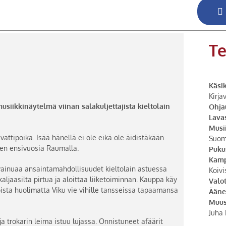
Te
Käsik
Kirja
siikkinäytelmä viinan salakuljettajista kieltolain
Ohja
Lava
Musii
tipoika. Isää hänellä ei ole eikä ole äidistäkään
Suom
men ensivuosia Raumalla.
Puku
Kamp
vainuaa ansaintamahdollisuudet kieltolain astuessa
Koivi
ljaasilta pirtua ja aloittaa liiketoiminnan. Kauppa käy
Valo
oista huolimatta Viku vie vihille tansseissa tapaamansa
Ääne
Muus
Juha 
ja trokarin leima istuu lujassa. Onnistuneet afäärit