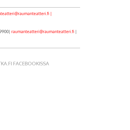
eatteri@raumanteatteri.fi |
 9900|
raumanteatteri@raumanteatteri.fi
|
TKA.FI FACEBOOKISSA