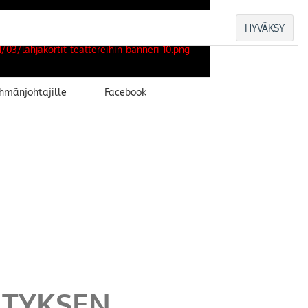
hmänjohtajille
Facebook
ITYKSEN