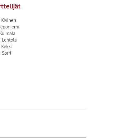
ttelijät
 Kivinen
Leponiemi
 Kulmala
 Lehtola
 Kekki
 Sorri