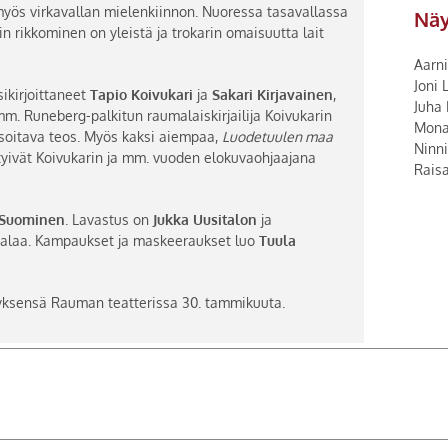
 myös virkavallan mielenkiinnon. Nuoressa tasavallassa
Näy
ain rikkominen on yleistä ja trokarin omaisuutta lait
Aarni
Joni 
ikirjoittaneet
Tapio Koivukari
ja
Sakari Kirjavainen
,
Juha
m. Runeberg-palkitun raumalaiskirjailija Koivukarin
Mona
soitava teos. Myös kaksi aiempaa,
Luodetuulen maa
Ninni
tyivät Koivukarin ja mm. vuoden elokuvaohjaajana
Raisa
 Suominen
. Lavastus on
Jukka Uusitalon
ja
ialaa. Kampaukset ja maskeeraukset luo
Tuula
tyksensä Rauman teatterissa 30. tammikuuta.