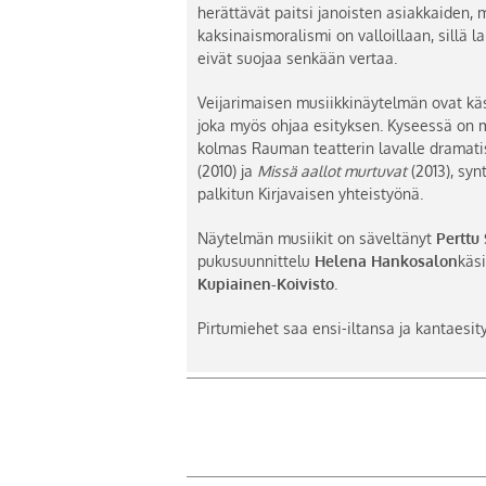
herättävät paitsi janoisten asiakkaiden,
kaksinaismoralismi on valloillaan, sillä l
eivät suojaa senkään vertaa.
Veijarimaisen musiikkinäytelmän ovat käs
joka myös ohjaa esityksen. Kyseessä on m
kolmas Rauman teatterin lavalle dramati
(2010) ja
Missä aallot murtuvat
(2013), syn
palkitun Kirjavaisen yhteistyönä.
Näytelmän musiikit on säveltänyt
Perttu
pukusuunnittelu
Helena Hankosalon
käs
Kupiainen-Koivisto
.
Pirtumiehet saa ensi-iltansa ja kantaesi