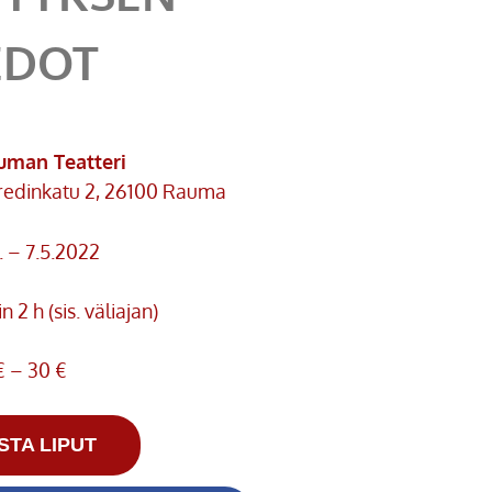
EDOT
uman Teatteri
redinkatu 2, 26100 Rauma
. – 7.5.2022
n 2 h (sis. väliajan)
€ – 30 €
STA LIPUT