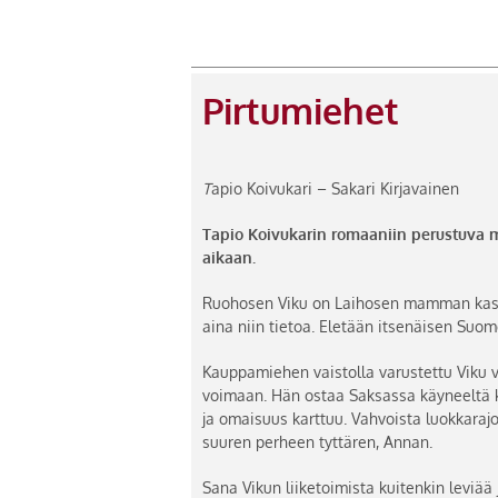
Pirtumiehet
T
apio Koivukari – Sakari Kirjavainen
Tapio Koivukarin romaaniin perustuva mu
aikaan.
Ruohosen Viku on Laihosen mamman kasvat
aina niin tietoa. Eletään itsenäisen Suo
Kauppamiehen vaistolla varustettu Viku 
voimaan. Hän ostaa Saksassa käyneeltä ka
ja omaisuus karttuu. Vahvoista luokkaraj
suuren perheen tyttären, Annan.
Sana Vikun liiketoimista kuitenkin leviää 