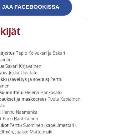
JAA FACEBOOKISSA
kijät
irjoitus
Tapio Koivukari ja Sakari
vainen
us
Sakari Kirjavainen
stus
Jukka Uusitalo
kki (sävellys ja sovitus)
Perttu
inen
suunnittelu
Helena Hankosalo
aukset ja maskeeraus
Tuula Kupiainen-
sto
t
Hannu Naamanka
t
Panu Raatikainen
ikot
Perttu Suominen (kapellimestari),
Ellmén, Jaakko Mattelmäki