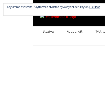
Skip
to
Käytämme evästeitä. Käyttämällä sivustoa hyväksyt niiden käytön
Lue lisää
content
Etusivu
Kaupungit
Tyylila