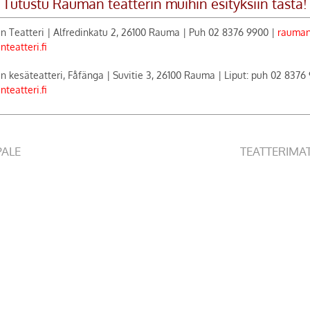
Tutustu Rauman teatterin muihin esityksiin tästä!
 Teatteri | Alfredinkatu 2, 26100 Rauma | Puh 02 8376 9900 |
raumant
teatteri.fi
 kesäteatteri, Fåfänga | Suvitie 3, 26100 Rauma | Liput: puh 02 8376
teatteri.fi
PALE
TEATTERIMA