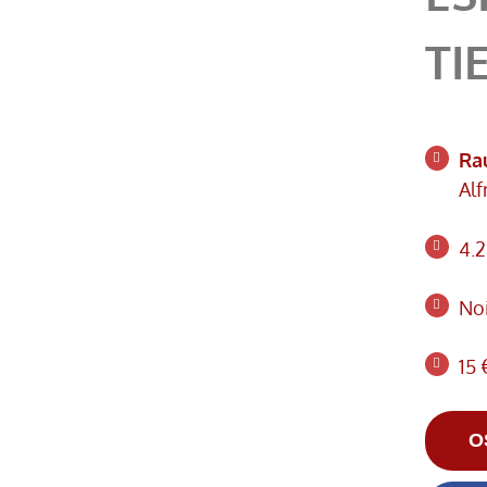
TI
Ra
Alf
4.2
Noi
15 
O