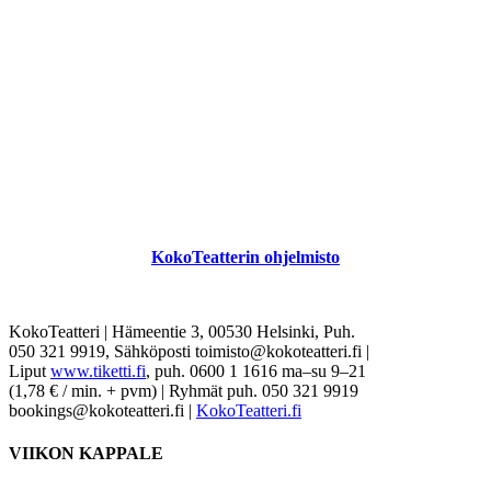
KokoTeatterin ohjelmisto
KokoTeatteri
|
Hämeentie 3, 00530 Helsinki, Puh.
050 321 9919, Sähköposti toimisto@kokoteatteri.fi
|
Liput
www.tiketti.fi
, puh. 0600 1 1616 ma–su 9–21
(1,78 € / min. + pvm)
|
Ryhmät puh. 050 321 9919
bookings@kokoteatteri.fi
|
KokoTeatteri.fi
VIIKON KAPPALE