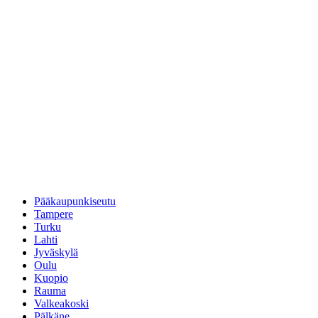
Pääkaupunkiseutu
Tampere
Turku
Lahti
Jyväskylä
Oulu
Kuopio
Rauma
Valkeakoski
Pälkäne