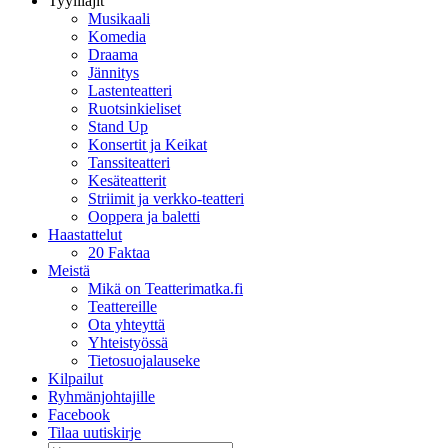
Tyylilajit
Musikaali
Komedia
Draama
Jännitys
Lastenteatteri
Ruotsinkieliset
Stand Up
Konsertit ja Keikat
Tanssiteatteri
Kesäteatterit
Striimit ja verkko-teatteri
Ooppera ja baletti
Haastattelut
20 Faktaa
Meistä
Mikä on Teatterimatka.fi
Teattereille
Ota yhteyttä
Yhteistyössä
Tietosuojalauseke
Kilpailut
Ryhmänjohtajille
Facebook
Tilaa uutiskirje