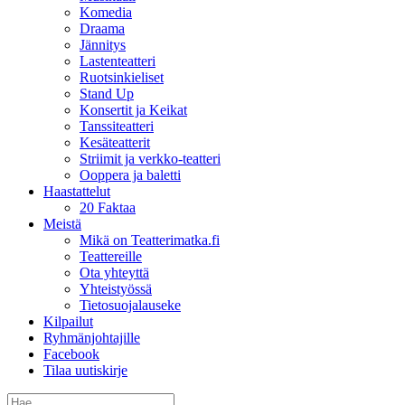
Komedia
Draama
Jännitys
Lastenteatteri
Ruotsinkieliset
Stand Up
Konsertit ja Keikat
Tanssiteatteri
Kesäteatterit
Striimit ja verkko-teatteri
Ooppera ja baletti
Haastattelut
20 Faktaa
Meistä
Mikä on Teatterimatka.fi
Teattereille
Ota yhteyttä
Yhteistyössä
Tietosuojalauseke
Kilpailut
Ryhmänjohtajille
Facebook
Tilaa uutiskirje
Etsi