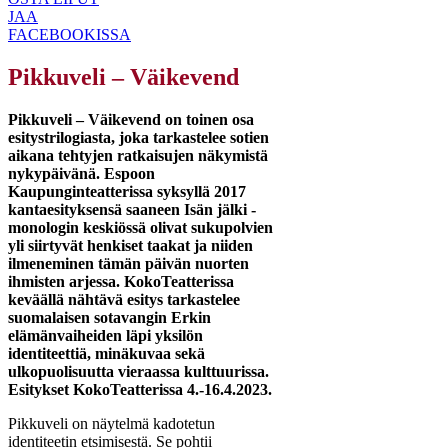
JAA
FACEBOOKISSA
Pikkuveli – Väikevend
Pikkuveli – Väikevend on toinen osa
esitystrilogiasta, joka tarkastelee sotien
aikana tehtyjen ratkaisujen näkymistä
nykypäivänä. Espoon
Kaupunginteatterissa syksyllä 2017
kantaesityksensä saaneen Isän jälki -
monologin keskiössä olivat sukupolvien
yli siirtyvät henkiset taakat ja niiden
ilmeneminen tämän päivän nuorten
ihmisten arjessa. KokoTeatterissa
keväällä nähtävä esitys tarkastelee
suomalaisen sotavangin Erkin
elämänvaiheiden läpi yksilön
identiteettiä, minäkuvaa sekä
ulkopuolisuutta vieraassa kulttuurissa.
Esitykset KokoTeatterissa 4.-16.4.2023.
Pikkuveli on näytelmä kadotetun
identiteetin etsimisestä. Se pohtii