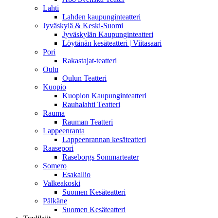
Lahti
Lahden kaupunginteatteri
Jyväskylä & Keski-Suomi
Jyväskylän Kaupunginteatteri
Löytänän kesäteatteri | Viitasaari
Pori
Rakastajat-teatteri
Oulu
Oulun Teatteri
Kuopio
Kuopion Kaupunginteatteri
Rauhalahti Teatteri
Rauma
Rauman Teatteri
Lappeenranta
Lappeenrannan kesäteatteri
Raasepori
Raseborgs Sommarteater
Somero
Esakallio
Valkeakoski
Suomen Kesäteatteri
Pälkäne
Suomen Kesäteatteri