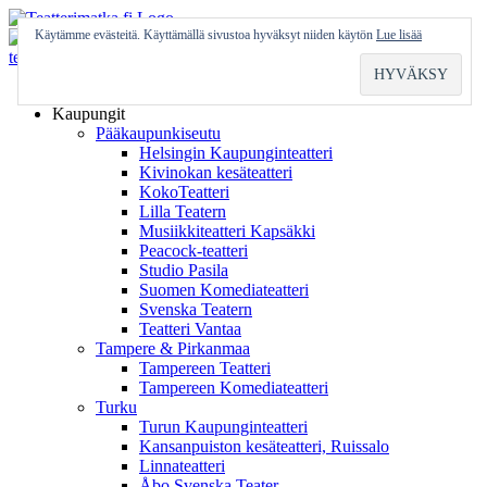
Skip
to
Käytämme evästeitä. Käyttämällä sivustoa hyväksyt niiden käytön
Lue lisää
content
Etusivu
Kaupungit
Pääkaupunkiseutu
Helsingin Kaupunginteatteri
Kivinokan kesäteatteri
KokoTeatteri
Lilla Teatern
Musiikkiteatteri Kapsäkki
Peacock-teatteri
Studio Pasila
Suomen Komediateatteri
Svenska Teatern
Teatteri Vantaa
Tampere & Pirkanmaa
Tampereen Teatteri
Tampereen Komediateatteri
Turku
Turun Kaupunginteatteri
Kansanpuiston kesäteatteri, Ruissalo
Linnateatteri
Åbo Svenska Teater