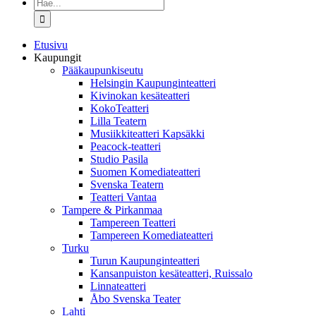
Etsi
...
Etusivu
Kaupungit
Pääkaupunkiseutu
Helsingin Kaupunginteatteri
Kivinokan kesäteatteri
KokoTeatteri
Lilla Teatern
Musiikkiteatteri Kapsäkki
Peacock-teatteri
Studio Pasila
Suomen Komediateatteri
Svenska Teatern
Teatteri Vantaa
Tampere & Pirkanmaa
Tampereen Teatteri
Tampereen Komediateatteri
Turku
Turun Kaupunginteatteri
Kansanpuiston kesäteatteri, Ruissalo
Linnateatteri
Åbo Svenska Teater
Lahti