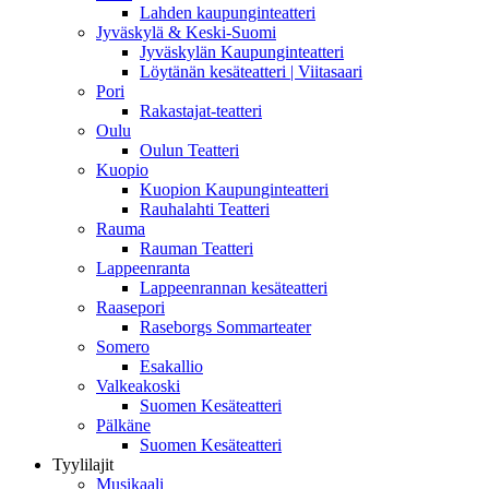
Lahden kaupunginteatteri
Jyväskylä & Keski-Suomi
Jyväskylän Kaupunginteatteri
Löytänän kesäteatteri | Viitasaari
Pori
Rakastajat-teatteri
Oulu
Oulun Teatteri
Kuopio
Kuopion Kaupunginteatteri
Rauhalahti Teatteri
Rauma
Rauman Teatteri
Lappeenranta
Lappeenrannan kesäteatteri
Raasepori
Raseborgs Sommarteater
Somero
Esakallio
Valkeakoski
Suomen Kesäteatteri
Pälkäne
Suomen Kesäteatteri
Tyylilajit
Musikaali