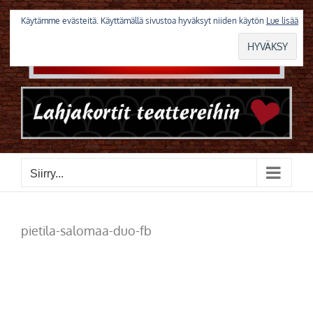
Skip
to
Käytämme evästeitä. Käyttämällä sivustoa hyväksyt niiden käytön
Lue lisää
content
Siirry...
pietila-salomaa-duo-fb