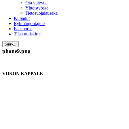
Ota yhteyttä
Yhteistyössä
Tietosuojalauseke
Kilpailut
Ryhmänjohtajille
Facebook
Tilaa uutiskirje
Siirry...
phone9.png
VIIKON KAPPALE