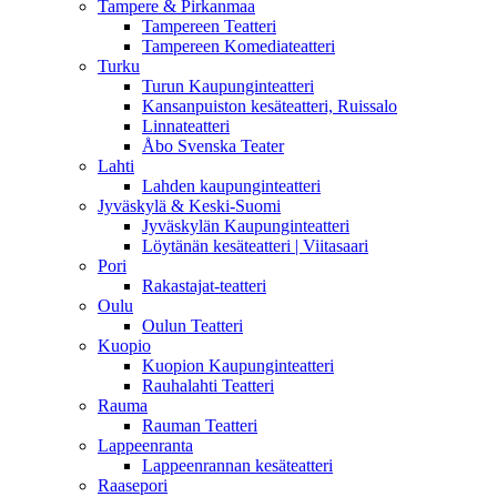
Tampere & Pirkanmaa
Tampereen Teatteri
Tampereen Komediateatteri
Turku
Turun Kaupunginteatteri
Kansanpuiston kesäteatteri, Ruissalo
Linnateatteri
Åbo Svenska Teater
Lahti
Lahden kaupunginteatteri
Jyväskylä & Keski-Suomi
Jyväskylän Kaupunginteatteri
Löytänän kesäteatteri | Viitasaari
Pori
Rakastajat-teatteri
Oulu
Oulun Teatteri
Kuopio
Kuopion Kaupunginteatteri
Rauhalahti Teatteri
Rauma
Rauman Teatteri
Lappeenranta
Lappeenrannan kesäteatteri
Raasepori