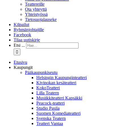
Teattereille
Ota yhteyttä
Yhteistyössä
Tietosuojalauseke
Kilpailut
Ryhmänjohtajille
Facebook
Tilaa uutiskirje
Etsi ...
Etusivu
Kaupungit
Pääkaupunkiseutu
Helsingin Kaupunginteatteri
Kivinokan kesäteatteri
KokoTeatteri
Lilla Teatern
Musiikkiteatteri Kapsäkki
Peacock-teatteri
Studio Pasila
Suomen Komediateatteri
Svenska Teatern
Teatteri Vantaa