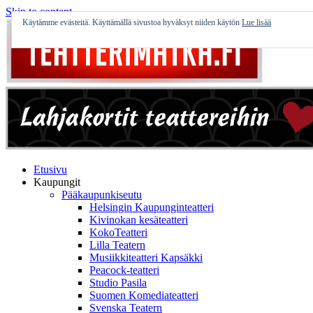
Skip to content
Käytämme evästeitä. Käyttämällä sivustoa hyväksyt niiden käytön
Lue lisää
Etusivu
Kaupungit
Pääkaupunkiseutu
Helsingin Kaupunginteatteri
Kivinokan kesäteatteri
KokoTeatteri
Lilla Teatern
Musiikkiteatteri Kapsäkki
Peacock-teatteri
Studio Pasila
Suomen Komediateatteri
Svenska Teatern