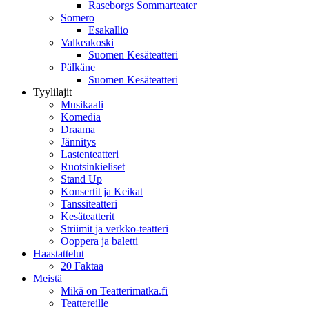
Raseborgs Sommarteater
Somero
Esakallio
Valkeakoski
Suomen Kesäteatteri
Pälkäne
Suomen Kesäteatteri
Tyylilajit
Musikaali
Komedia
Draama
Jännitys
Lastenteatteri
Ruotsinkieliset
Stand Up
Konsertit ja Keikat
Tanssiteatteri
Kesäteatterit
Striimit ja verkko-teatteri
Ooppera ja baletti
Haastattelut
20 Faktaa
Meistä
Mikä on Teatterimatka.fi
Teattereille