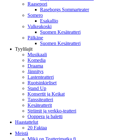
Raasepori
Raseborgs Sommarteater
Somero
Esakallio
Valkeakoski
Suomen Kesäteatteri
Pälkäne
Suomen Kesäteatteri
Tyylilajit
Musikaali
Komedia
Draama
Jännitys
Lastenteatteri
Ruotsinkieliset
Stand Up
Konsertit ja Keikat
Tanssiteatteri
Kesäteatterit
Striimit ja verkko-teatteri
Ooppera ja baletti
Haastattelut
20 Faktaa
Meistä
Mikä on Teatterimatka.fi