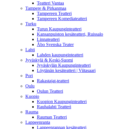
Teatteri Vantaa
Tampere & Pirkanmaa
Tampereen Teatteri
Tampereen Komediateatteri
Turku
Turun Kaupunginteatteri
Kansanpuiston kesäteatteri, Ruissalo
Linnateatteri
Åbo Svenska Teater
Lahti
Lahden kaupunginteatteri
Jyväskylä & Keski-Suomi
Jyväskylän Kaupunginteatteri
Löytänän kesäteatteri | Viitasaari
Pori
Rakastajat-teatteri
Oulu
Oulun Teatteri
Kuopio
Kuopion Kaupunginteatteri
Rauhalahti Teatteri
Rauma
Rauman Teatteri
Lappeenranta
Lappeenrannan kesäteatteri