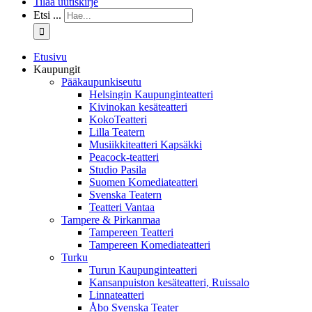
Tilaa uutiskirje
Etsi ...
Etusivu
Kaupungit
Pääkaupunkiseutu
Helsingin Kaupunginteatteri
Kivinokan kesäteatteri
KokoTeatteri
Lilla Teatern
Musiikkiteatteri Kapsäkki
Peacock-teatteri
Studio Pasila
Suomen Komediateatteri
Svenska Teatern
Teatteri Vantaa
Tampere & Pirkanmaa
Tampereen Teatteri
Tampereen Komediateatteri
Turku
Turun Kaupunginteatteri
Kansanpuiston kesäteatteri, Ruissalo
Linnateatteri
Åbo Svenska Teater