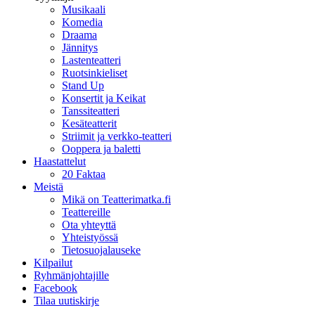
Musikaali
Komedia
Draama
Jännitys
Lastenteatteri
Ruotsinkieliset
Stand Up
Konsertit ja Keikat
Tanssiteatteri
Kesäteatterit
Striimit ja verkko-teatteri
Ooppera ja baletti
Haastattelut
20 Faktaa
Meistä
Mikä on Teatterimatka.fi
Teattereille
Ota yhteyttä
Yhteistyössä
Tietosuojalauseke
Kilpailut
Ryhmänjohtajille
Facebook
Tilaa uutiskirje