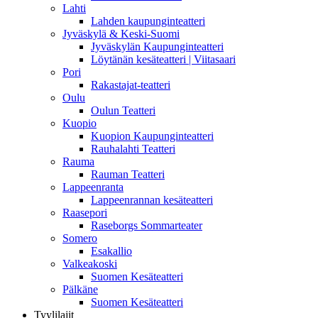
Lahti
Lahden kaupunginteatteri
Jyväskylä & Keski-Suomi
Jyväskylän Kaupunginteatteri
Löytänän kesäteatteri | Viitasaari
Pori
Rakastajat-teatteri
Oulu
Oulun Teatteri
Kuopio
Kuopion Kaupunginteatteri
Rauhalahti Teatteri
Rauma
Rauman Teatteri
Lappeenranta
Lappeenrannan kesäteatteri
Raasepori
Raseborgs Sommarteater
Somero
Esakallio
Valkeakoski
Suomen Kesäteatteri
Pälkäne
Suomen Kesäteatteri
Tyylilajit