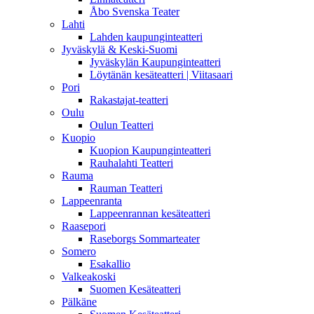
Åbo Svenska Teater
Lahti
Lahden kaupunginteatteri
Jyväskylä & Keski-Suomi
Jyväskylän Kaupunginteatteri
Löytänän kesäteatteri | Viitasaari
Pori
Rakastajat-teatteri
Oulu
Oulun Teatteri
Kuopio
Kuopion Kaupunginteatteri
Rauhalahti Teatteri
Rauma
Rauman Teatteri
Lappeenranta
Lappeenrannan kesäteatteri
Raasepori
Raseborgs Sommarteater
Somero
Esakallio
Valkeakoski
Suomen Kesäteatteri
Pälkäne