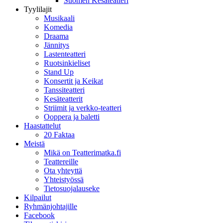
Suomen Kesäteatteri
Tyylilajit
Musikaali
Komedia
Draama
Jännitys
Lastenteatteri
Ruotsinkieliset
Stand Up
Konsertit ja Keikat
Tanssiteatteri
Kesäteatterit
Striimit ja verkko-teatteri
Ooppera ja baletti
Haastattelut
20 Faktaa
Meistä
Mikä on Teatterimatka.fi
Teattereille
Ota yhteyttä
Yhteistyössä
Tietosuojalauseke
Kilpailut
Ryhmänjohtajille
Facebook