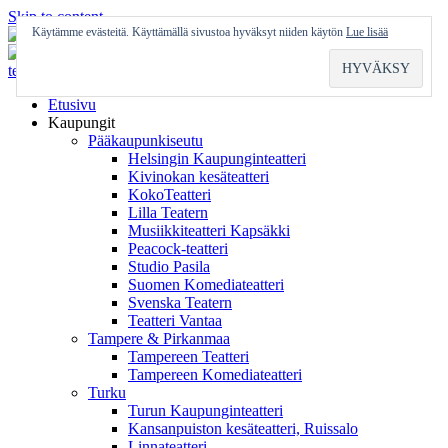
Skip to content
Käytämme evästeitä. Käyttämällä sivustoa hyväksyt niiden käytön
Lue lisää
Etusivu
Kaupungit
Pääkaupunkiseutu
Helsingin Kaupunginteatteri
Kivinokan kesäteatteri
KokoTeatteri
Lilla Teatern
Musiikkiteatteri Kapsäkki
Peacock-teatteri
Studio Pasila
Suomen Komediateatteri
Svenska Teatern
Teatteri Vantaa
Tampere & Pirkanmaa
Tampereen Teatteri
Tampereen Komediateatteri
Turku
Turun Kaupunginteatteri
Kansanpuiston kesäteatteri, Ruissalo
Linnateatteri