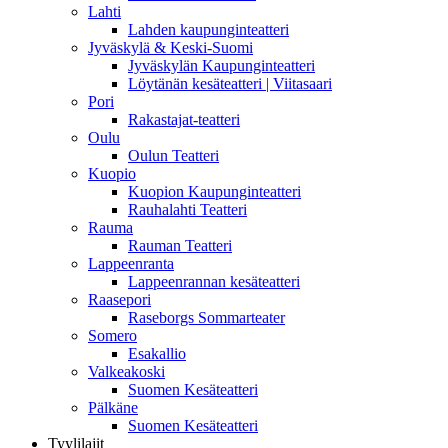
Lahti
Lahden kaupunginteatteri
Jyväskylä & Keski-Suomi
Jyväskylän Kaupunginteatteri
Löytänän kesäteatteri | Viitasaari
Pori
Rakastajat-teatteri
Oulu
Oulun Teatteri
Kuopio
Kuopion Kaupunginteatteri
Rauhalahti Teatteri
Rauma
Rauman Teatteri
Lappeenranta
Lappeenrannan kesäteatteri
Raasepori
Raseborgs Sommarteater
Somero
Esakallio
Valkeakoski
Suomen Kesäteatteri
Pälkäne
Suomen Kesäteatteri
Tyylilajit