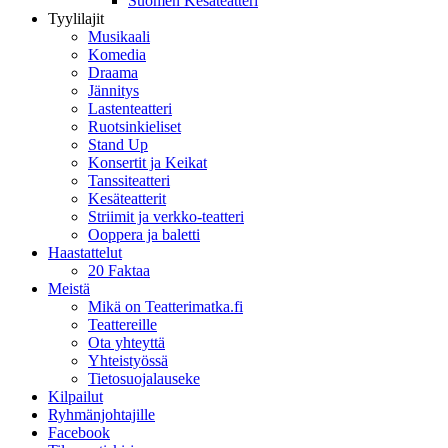
Suomen Kesäteatteri
Tyylilajit
Musikaali
Komedia
Draama
Jännitys
Lastenteatteri
Ruotsinkieliset
Stand Up
Konsertit ja Keikat
Tanssiteatteri
Kesäteatterit
Striimit ja verkko-teatteri
Ooppera ja baletti
Haastattelut
20 Faktaa
Meistä
Mikä on Teatterimatka.fi
Teattereille
Ota yhteyttä
Yhteistyössä
Tietosuojalauseke
Kilpailut
Ryhmänjohtajille
Facebook