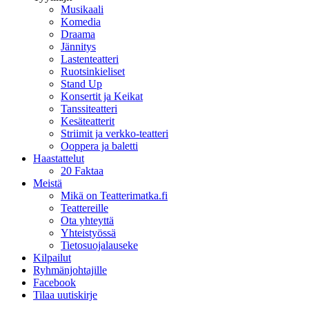
Musikaali
Komedia
Draama
Jännitys
Lastenteatteri
Ruotsinkieliset
Stand Up
Konsertit ja Keikat
Tanssiteatteri
Kesäteatterit
Striimit ja verkko-teatteri
Ooppera ja baletti
Haastattelut
20 Faktaa
Meistä
Mikä on Teatterimatka.fi
Teattereille
Ota yhteyttä
Yhteistyössä
Tietosuojalauseke
Kilpailut
Ryhmänjohtajille
Facebook
Tilaa uutiskirje