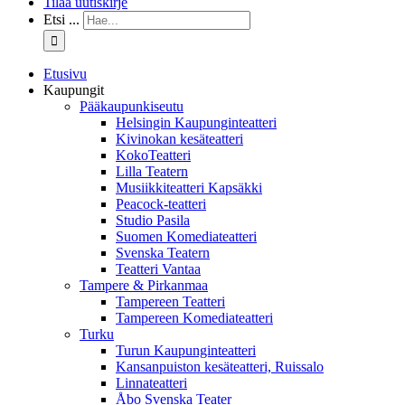
Tilaa uutiskirje
Etsi ...
Etusivu
Kaupungit
Pääkaupunkiseutu
Helsingin Kaupunginteatteri
Kivinokan kesäteatteri
KokoTeatteri
Lilla Teatern
Musiikkiteatteri Kapsäkki
Peacock-teatteri
Studio Pasila
Suomen Komediateatteri
Svenska Teatern
Teatteri Vantaa
Tampere & Pirkanmaa
Tampereen Teatteri
Tampereen Komediateatteri
Turku
Turun Kaupunginteatteri
Kansanpuiston kesäteatteri, Ruissalo
Linnateatteri
Åbo Svenska Teater