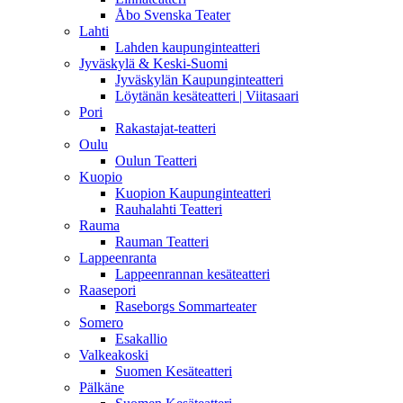
Åbo Svenska Teater
Lahti
Lahden kaupunginteatteri
Jyväskylä & Keski-Suomi
Jyväskylän Kaupunginteatteri
Löytänän kesäteatteri | Viitasaari
Pori
Rakastajat-teatteri
Oulu
Oulun Teatteri
Kuopio
Kuopion Kaupunginteatteri
Rauhalahti Teatteri
Rauma
Rauman Teatteri
Lappeenranta
Lappeenrannan kesäteatteri
Raasepori
Raseborgs Sommarteater
Somero
Esakallio
Valkeakoski
Suomen Kesäteatteri
Pälkäne