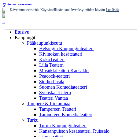
Skip to content
Käytämme evästeitä. Käyttämällä sivustoa hyväksyt niiden käytön
Lue lisää
Etusivu
Kaupungit
Pääkaupunkiseutu
Helsingin Kaupunginteatteri
Kivinokan kesäteatteri
KokoTeatteri
Lilla Teatern
Musiikkiteatteri Kapsäkki
Peacock-teatteri
Studio Pasila
Suomen Komediateatteri
Svenska Teatern
Teatteri Vantaa
Tampere & Pirkanmaa
Tampereen Teatteri
Tampereen Komediateatteri
Turku
Turun Kaupunginteatteri
Kansanpuiston kesäteatteri, Ruissalo
Linnateatteri