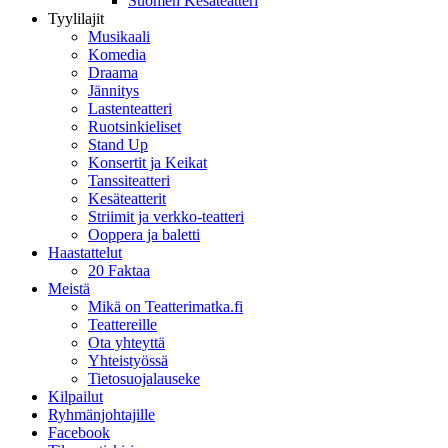
Suomen Kesäteatteri
Tyylilajit
Musikaali
Komedia
Draama
Jännitys
Lastenteatteri
Ruotsinkieliset
Stand Up
Konsertit ja Keikat
Tanssiteatteri
Kesäteatterit
Striimit ja verkko-teatteri
Ooppera ja baletti
Haastattelut
20 Faktaa
Meistä
Mikä on Teatterimatka.fi
Teattereille
Ota yhteyttä
Yhteistyössä
Tietosuojalauseke
Kilpailut
Ryhmänjohtajille
Facebook