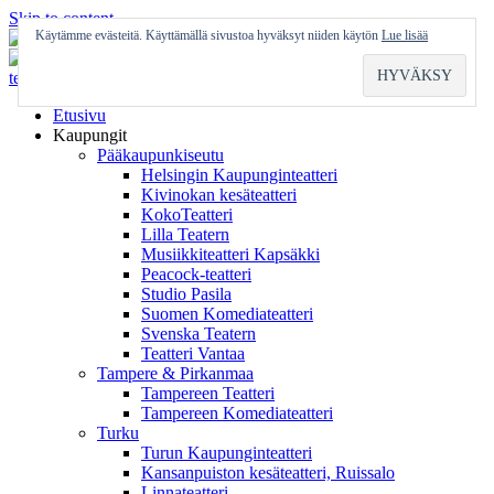
Skip to content
Käytämme evästeitä. Käyttämällä sivustoa hyväksyt niiden käytön
Lue lisää
Etusivu
Kaupungit
Pääkaupunkiseutu
Helsingin Kaupunginteatteri
Kivinokan kesäteatteri
KokoTeatteri
Lilla Teatern
Musiikkiteatteri Kapsäkki
Peacock-teatteri
Studio Pasila
Suomen Komediateatteri
Svenska Teatern
Teatteri Vantaa
Tampere & Pirkanmaa
Tampereen Teatteri
Tampereen Komediateatteri
Turku
Turun Kaupunginteatteri
Kansanpuiston kesäteatteri, Ruissalo
Linnateatteri