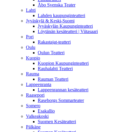
Åbo Svenska Teater
Lahti
Lahden kaupunginteatteri
Jyväskylä & Keski-Suomi
Jyväskylän Kaupunginteatteri
Löytänän kesäteatteri | Viitasaari
Pori
Rakastajat-teatteri
Oulu
Oulun Teatteri
Kuopio
Kuopion Kaupunginteatteri
Rauhalahti Teatteri
Rauma
Rauman Teatteri
Lappeenranta
Lappeenrannan kesäteatteri
Raasepori
Raseborgs Sommarteater
Somero
Esakallio
Valkeakoski
Suomen Kesäteatteri
Pälkäne