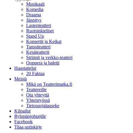
Musikaali
Komedia
Draama
Jännitys
Lastenteatteri
Ruotsinkieliset
Stand Up
Konsertit ja Keikat
Tanssiteatteri
Kesäteatterit
Striimit ja verkko-teatteri
Ooppera ja baletti
Haastattelut
20 Faktaa
Meistä
Mikä on Teatterimatka.fi
Teattereille
Ota yhteyttä
Yhteistyössä
Tietosuojalauseke
Kilpailut
Ryhmänjohtajille
Facebook
Tilaa uutiskirje