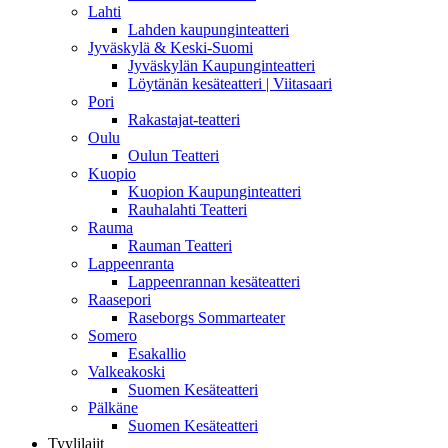
Lahti
Lahden kaupunginteatteri
Jyväskylä & Keski-Suomi
Jyväskylän Kaupunginteatteri
Löytänän kesäteatteri | Viitasaari
Pori
Rakastajat-teatteri
Oulu
Oulun Teatteri
Kuopio
Kuopion Kaupunginteatteri
Rauhalahti Teatteri
Rauma
Rauman Teatteri
Lappeenranta
Lappeenrannan kesäteatteri
Raasepori
Raseborgs Sommarteater
Somero
Esakallio
Valkeakoski
Suomen Kesäteatteri
Pälkäne
Suomen Kesäteatteri
Tyylilajit