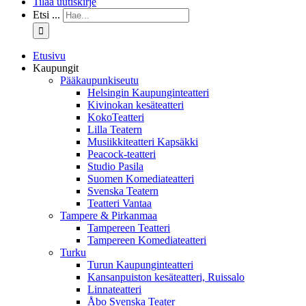
Tilaa uutiskirje
Etsi ...
Etusivu
Kaupungit
Pääkaupunkiseutu
Helsingin Kaupunginteatteri
Kivinokan kesäteatteri
KokoTeatteri
Lilla Teatern
Musiikkiteatteri Kapsäkki
Peacock-teatteri
Studio Pasila
Suomen Komediateatteri
Svenska Teatern
Teatteri Vantaa
Tampere & Pirkanmaa
Tampereen Teatteri
Tampereen Komediateatteri
Turku
Turun Kaupunginteatteri
Kansanpuiston kesäteatteri, Ruissalo
Linnateatteri
Åbo Svenska Teater