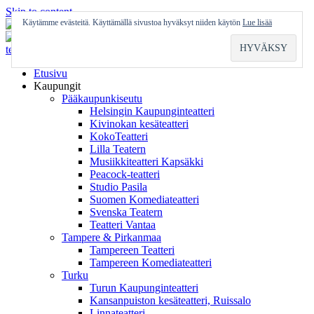
Skip to content
Käytämme evästeitä. Käyttämällä sivustoa hyväksyt niiden käytön
Lue lisää
Etusivu
Kaupungit
Pääkaupunkiseutu
Helsingin Kaupunginteatteri
Kivinokan kesäteatteri
KokoTeatteri
Lilla Teatern
Musiikkiteatteri Kapsäkki
Peacock-teatteri
Studio Pasila
Suomen Komediateatteri
Svenska Teatern
Teatteri Vantaa
Tampere & Pirkanmaa
Tampereen Teatteri
Tampereen Komediateatteri
Turku
Turun Kaupunginteatteri
Kansanpuiston kesäteatteri, Ruissalo
Linnateatteri