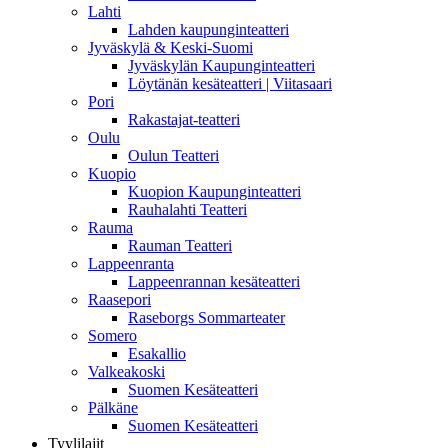
Lahti
Lahden kaupunginteatteri
Jyväskylä & Keski-Suomi
Jyväskylän Kaupunginteatteri
Löytänän kesäteatteri | Viitasaari
Pori
Rakastajat-teatteri
Oulu
Oulun Teatteri
Kuopio
Kuopion Kaupunginteatteri
Rauhalahti Teatteri
Rauma
Rauman Teatteri
Lappeenranta
Lappeenrannan kesäteatteri
Raasepori
Raseborgs Sommarteater
Somero
Esakallio
Valkeakoski
Suomen Kesäteatteri
Pälkäne
Suomen Kesäteatteri
Tyylilajit