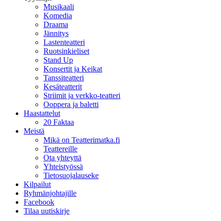
Musikaali
Komedia
Draama
Jännitys
Lastenteatteri
Ruotsinkieliset
Stand Up
Konsertit ja Keikat
Tanssiteatteri
Kesäteatterit
Striimit ja verkko-teatteri
Ooppera ja baletti
Haastattelut
20 Faktaa
Meistä
Mikä on Teatterimatka.fi
Teattereille
Ota yhteyttä
Yhteistyössä
Tietosuojalauseke
Kilpailut
Ryhmänjohtajille
Facebook
Tilaa uutiskirje