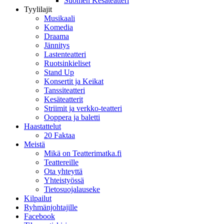
Suomen Kesäteatteri
Tyylilajit
Musikaali
Komedia
Draama
Jännitys
Lastenteatteri
Ruotsinkieliset
Stand Up
Konsertit ja Keikat
Tanssiteatteri
Kesäteatterit
Striimit ja verkko-teatteri
Ooppera ja baletti
Haastattelut
20 Faktaa
Meistä
Mikä on Teatterimatka.fi
Teattereille
Ota yhteyttä
Yhteistyössä
Tietosuojalauseke
Kilpailut
Ryhmänjohtajille
Facebook