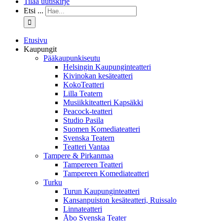
Tilaa uutiskirje
Etsi ...
Etusivu
Kaupungit
Pääkaupunkiseutu
Helsingin Kaupunginteatteri
Kivinokan kesäteatteri
KokoTeatteri
Lilla Teatern
Musiikkiteatteri Kapsäkki
Peacock-teatteri
Studio Pasila
Suomen Komediateatteri
Svenska Teatern
Teatteri Vantaa
Tampere & Pirkanmaa
Tampereen Teatteri
Tampereen Komediateatteri
Turku
Turun Kaupunginteatteri
Kansanpuiston kesäteatteri, Ruissalo
Linnateatteri
Åbo Svenska Teater