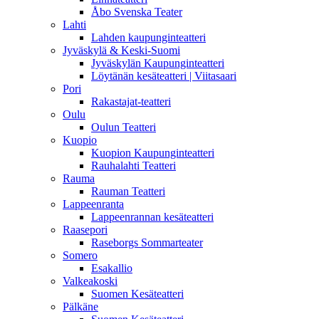
Åbo Svenska Teater
Lahti
Lahden kaupunginteatteri
Jyväskylä & Keski-Suomi
Jyväskylän Kaupunginteatteri
Löytänän kesäteatteri | Viitasaari
Pori
Rakastajat-teatteri
Oulu
Oulun Teatteri
Kuopio
Kuopion Kaupunginteatteri
Rauhalahti Teatteri
Rauma
Rauman Teatteri
Lappeenranta
Lappeenrannan kesäteatteri
Raasepori
Raseborgs Sommarteater
Somero
Esakallio
Valkeakoski
Suomen Kesäteatteri
Pälkäne