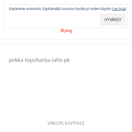
Skip
to
Käytämme evästeitä. Käyttämällä sivustoa hyväksyt niiden käytön
Lue lisää
content
pekka-topohanta-lahti-pk
VIIKON KAPPALE