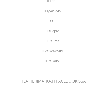
Lahti
Jyväskylä
Oulu
Kuopio
Rauma
Valkeakoski
Pälkäne
TEATTERIMATKA.FI FACEBOOKISSA