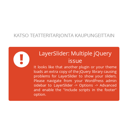
KATSO TEATTERITARJONTA KAUPUNGEITTAIN
!
LayerSlider: Multiple jQuery
issue
It looks like that another plugin or your theme
loads an extra copy of the jQuery library causing
problems for LayerSlider to show your sliders.
Please navigate from your WordPress admin
sidebar to LayerSlider -> Options -> Advanced
and enable the "Include scripts in the footer"
option.