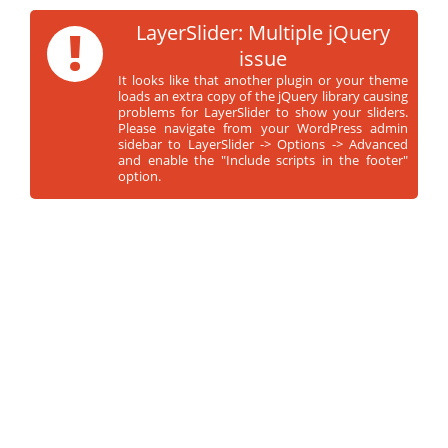
!
LayerSlider: Multiple jQuery
issue
It looks like that another plugin or your theme
loads an extra copy of the jQuery library causing
problems for LayerSlider to show your sliders.
Please navigate from your WordPress admin
sidebar to LayerSlider -> Options -> Advanced
and enable the "Include scripts in the footer"
option.