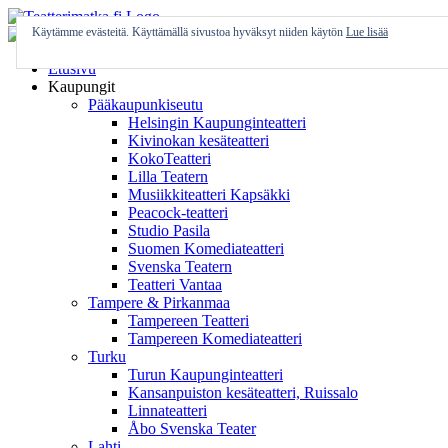
Skip
to
Käytämme evästeitä. Käyttämällä sivustoa hyväksyt niiden käytön
Lue lisää
content
Etusivu
Kaupungit
Pääkaupunkiseutu
Helsingin Kaupunginteatteri
Kivinokan kesäteatteri
KokoTeatteri
Lilla Teatern
Musiikkiteatteri Kapsäkki
Peacock-teatteri
Studio Pasila
Suomen Komediateatteri
Svenska Teatern
Teatteri Vantaa
Tampere & Pirkanmaa
Tampereen Teatteri
Tampereen Komediateatteri
Turku
Turun Kaupunginteatteri
Kansanpuiston kesäteatteri, Ruissalo
Linnateatteri
Åbo Svenska Teater
Lahti