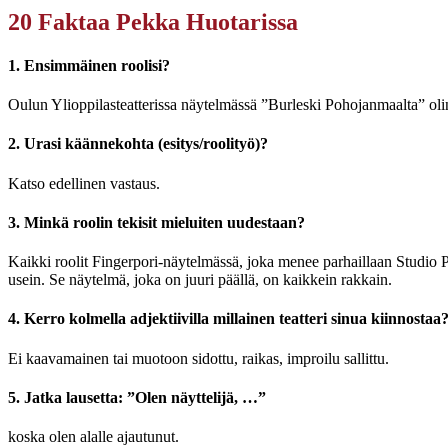
20 Faktaa Pekka Huotarissa
1. Ensimmäinen roolisi?
Oulun Ylioppilasteatterissa näytelmässä ”Burleski Pohojanmaalta” olin
2. Urasi käännekohta (esitys/roolityö)?
Katso edellinen vastaus.
3. Minkä roolin tekisit mieluiten uudestaan?
Kaikki roolit Fingerpori-näytelmässä, joka menee parhaillaan Studio Pa
usein. Se näytelmä, joka on juuri päällä, on kaikkein rakkain.
4. Kerro kolmella adjektiivilla millainen teatteri sinua kiinnostaa
Ei kaavamainen tai muotoon sidottu, raikas, improilu sallittu.
5. Jatka lausetta: ”Olen näyttelijä, …”
koska olen alalle ajautunut.