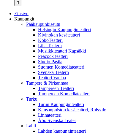
...
Etusivu
Kaupungit
Pääkaupunkiseutu
Helsingin Kaupunginteatteri
Kivinokan kesäteatteri
KokoTeatteri
Lilla Teatern
Musiikkiteatteri Kapsäkki
Peacock-teatteri
Studio Pasila
Suomen Komediateatteri
Svenska Teatern
Teatteri Vantaa
Tampere & Pirkanmaa
Tampereen Teatteri
Tampereen Komediateatteri
Turku
Turun Kaupunginteatteri
Kansanpuiston kesäteatteri, Ruissalo
Linnateatteri
Åbo Svenska Teater
Lahti
Lahden kaupunginteatteri