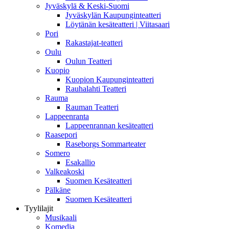
Jyväskylä & Keski-Suomi
Jyväskylän Kaupunginteatteri
Löytänän kesäteatteri | Viitasaari
Pori
Rakastajat-teatteri
Oulu
Oulun Teatteri
Kuopio
Kuopion Kaupunginteatteri
Rauhalahti Teatteri
Rauma
Rauman Teatteri
Lappeenranta
Lappeenrannan kesäteatteri
Raasepori
Raseborgs Sommarteater
Somero
Esakallio
Valkeakoski
Suomen Kesäteatteri
Pälkäne
Suomen Kesäteatteri
Tyylilajit
Musikaali
Komedia