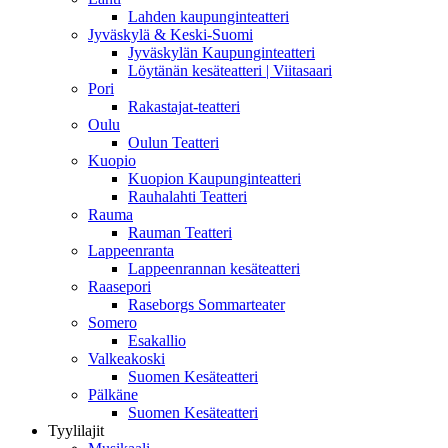
Lahden kaupunginteatteri
Jyväskylä & Keski-Suomi
Jyväskylän Kaupunginteatteri
Löytänän kesäteatteri | Viitasaari
Pori
Rakastajat-teatteri
Oulu
Oulun Teatteri
Kuopio
Kuopion Kaupunginteatteri
Rauhalahti Teatteri
Rauma
Rauman Teatteri
Lappeenranta
Lappeenrannan kesäteatteri
Raasepori
Raseborgs Sommarteater
Somero
Esakallio
Valkeakoski
Suomen Kesäteatteri
Pälkäne
Suomen Kesäteatteri
Tyylilajit