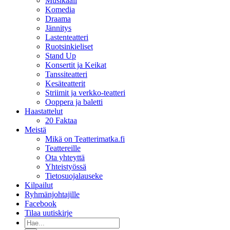
Musikaali
Komedia
Draama
Jännitys
Lastenteatteri
Ruotsinkieliset
Stand Up
Konsertit ja Keikat
Tanssiteatteri
Kesäteatterit
Striimit ja verkko-teatteri
Ooppera ja baletti
Haastattelut
20 Faktaa
Meistä
Mikä on Teatterimatka.fi
Teattereille
Ota yhteyttä
Yhteistyössä
Tietosuojalauseke
Kilpailut
Ryhmänjohtajille
Facebook
Tilaa uutiskirje
Etsi