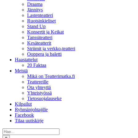
Draama
Jännitys
Lastenteatteri
Ruotsinkieliset
Stand Up
Konsertit ja Keikat
Tanssiteatteri
Kesäteatterit
Striimit ja verkko-teatteri
Ooppera ja baletti
Haastattelut
20 Faktaa
Meistä
Mikä on Teatterimatka.fi
Teattereille
Ota yhteyttä
Yhteistyössä
Tietosuojalauseke
Kilpailut
Ryhmänjohtajille
Facebook
Tilaa uutiskirje
Etsi
...