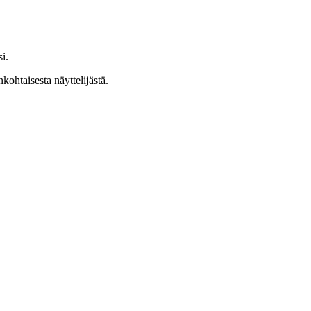
i.
nkohtaisesta näyttelijästä.