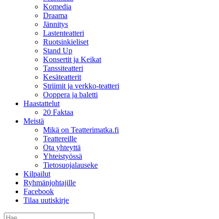
Komedia
Draama
Jännitys
Lastenteatteri
Ruotsinkieliset
Stand Up
Konsertit ja Keikat
Tanssiteatteri
Kesäteatterit
Striimit ja verkko-teatteri
Ooppera ja baletti
Haastattelut
20 Faktaa
Meistä
Mikä on Teatterimatka.fi
Teattereille
Ota yhteyttä
Yhteistyössä
Tietosuojalauseke
Kilpailut
Ryhmänjohtajille
Facebook
Tilaa uutiskirje
Etsi