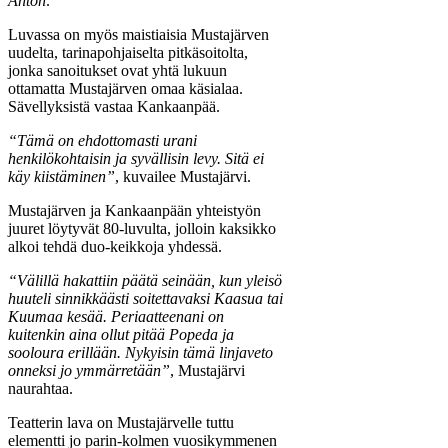
Anton
.
Luvassa on myös maistiaisia Mustajärven
uudelta, tarinapohjaiselta pitkäsoitolta,
jonka sanoitukset ovat yhtä lukuun
ottamatta Mustajärven omaa käsialaa.
Sävellyksistä vastaa Kankaanpää.
“Tämä on ehdottomasti urani
henkilökohtaisin ja syvällisin levy. Sitä ei
käy kiistäminen”
, kuvailee Mustajärvi.
Mustajärven ja Kankaanpään yhteistyön
juuret löytyvät 80-luvulta, jolloin kaksikko
alkoi tehdä duo-keikkoja yhdessä.
“Välillä hakattiin päätä seinään, kun yleisö
huuteli sinnikkäästi soitettavaksi Kaasua tai
Kuumaa kesää. Periaatteenani on
kuitenkin aina ollut pitää Popeda ja
sooloura erillään. Nykyisin tämä linjaveto
onneksi jo ymmärretään”
, Mustajärvi
naurahtaa.
Teatterin lava on Mustajärvelle tuttu
elementti jo parin-kolmen vuosikymmenen