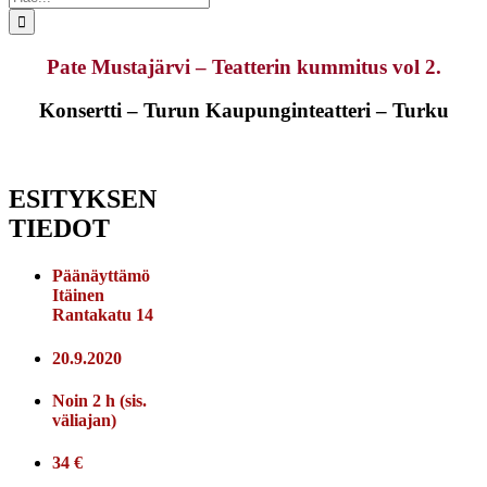
...
Pate Mustajärvi – Teatterin kummitus vol 2.
Konsertti – Turun Kaupunginteatteri – Turku
ESITYKSEN
TIEDOT
Päänäyttämö
Itäinen
Rantakatu 14
20.9.2020
Noin 2 h (sis.
väliajan)
34 €