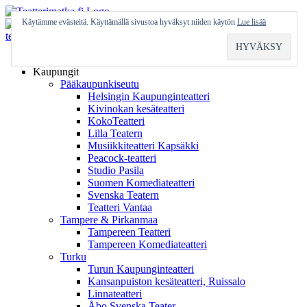
Skip
to
Käytämme evästeitä. Käyttämällä sivustoa hyväksyt niiden käytön
Lue lisää
content
Etusivu
Kaupungit
Pääkaupunkiseutu
Helsingin Kaupunginteatteri
Kivinokan kesäteatteri
KokoTeatteri
Lilla Teatern
Musiikkiteatteri Kapsäkki
Peacock-teatteri
Studio Pasila
Suomen Komediateatteri
Svenska Teatern
Teatteri Vantaa
Tampere & Pirkanmaa
Tampereen Teatteri
Tampereen Komediateatteri
Turku
Turun Kaupunginteatteri
Kansanpuiston kesäteatteri, Ruissalo
Linnateatteri
Åbo Svenska Teater