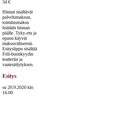
34 €
Hinnat sisältävät
palvelumaksun,
toimitusmaksu
lisätään hinnan
päälle. Tyky-etu ja
epassi käyvät
maksuvälineenä.
Esityslippu sisältää
Föli-bussikyydin
teatteriin ja
vaatesäilytyksen.
Esitys
su 20.9.2020 klo
16.00