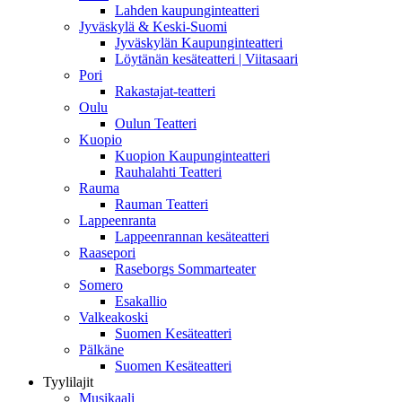
Lahden kaupunginteatteri
Jyväskylä & Keski-Suomi
Jyväskylän Kaupunginteatteri
Löytänän kesäteatteri | Viitasaari
Pori
Rakastajat-teatteri
Oulu
Oulun Teatteri
Kuopio
Kuopion Kaupunginteatteri
Rauhalahti Teatteri
Rauma
Rauman Teatteri
Lappeenranta
Lappeenrannan kesäteatteri
Raasepori
Raseborgs Sommarteater
Somero
Esakallio
Valkeakoski
Suomen Kesäteatteri
Pälkäne
Suomen Kesäteatteri
Tyylilajit
Musikaali