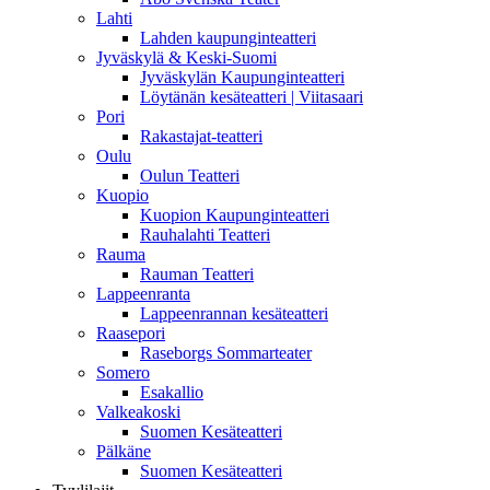
Lahti
Lahden kaupunginteatteri
Jyväskylä & Keski-Suomi
Jyväskylän Kaupunginteatteri
Löytänän kesäteatteri | Viitasaari
Pori
Rakastajat-teatteri
Oulu
Oulun Teatteri
Kuopio
Kuopion Kaupunginteatteri
Rauhalahti Teatteri
Rauma
Rauman Teatteri
Lappeenranta
Lappeenrannan kesäteatteri
Raasepori
Raseborgs Sommarteater
Somero
Esakallio
Valkeakoski
Suomen Kesäteatteri
Pälkäne
Suomen Kesäteatteri