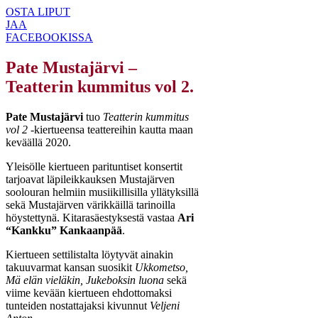
OSTA LIPUT
JAA
FACEBOOKISSA
Pate Mustajärvi –
Teatterin kummitus vol 2.
Pate Mustajärvi
tuo
Teatterin kummitus
vol 2
-kiertueensa teattereihin kautta maan
keväällä 2020.
Yleisölle kiertueen parituntiset konsertit
tarjoavat läpileikkauksen Mustajärven
soolouran helmiin musiikillisilla yllätyksillä
sekä Mustajärven värikkäillä tarinoilla
höystettynä. Kitarasäestyksestä vastaa
Ari
“Kankku” Kankaanpää
.
Kiertueen settilistalta löytyvät ainakin
takuuvarmat kansan suosikit
Ukkometso,
Mä elän vieläkin, Jukeboksin luona
sekä
viime kevään kiertueen ehdottomaksi
tunteiden nostattajaksi kivunnut
Veljeni