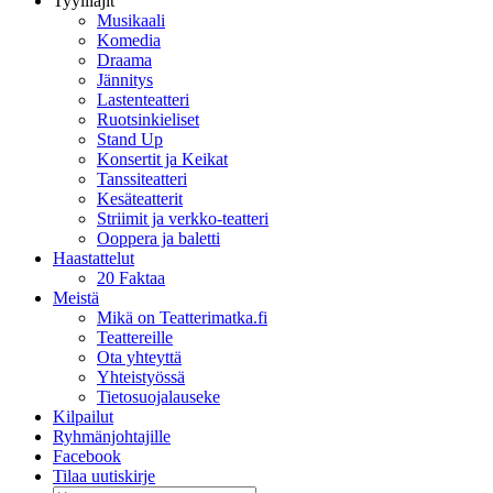
Tyylilajit
Musikaali
Komedia
Draama
Jännitys
Lastenteatteri
Ruotsinkieliset
Stand Up
Konsertit ja Keikat
Tanssiteatteri
Kesäteatterit
Striimit ja verkko-teatteri
Ooppera ja baletti
Haastattelut
20 Faktaa
Meistä
Mikä on Teatterimatka.fi
Teattereille
Ota yhteyttä
Yhteistyössä
Tietosuojalauseke
Kilpailut
Ryhmänjohtajille
Facebook
Tilaa uutiskirje