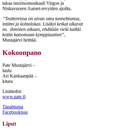
takaa nuorisomusikaali Virgon ja
Niskavuoren Aarnet-revyiden ajoilta.
”Teattereissa on aivan oma tunnelmansa,
intiimi ja kohtalokas. Lisäksi keikat alkavat
ns. ihmisten aikaan, ehditään vielä kaikki
kotiin katsomaan kymppiuutiset”
,
Mustajärvi heittää.
Kokoonpano
Pate Mustajärvi –
laulu
Ari Kankaanpää –
kitara
Lisätiedot:
www.pate.fi
Tapahtuma
Facebookissa
Liput