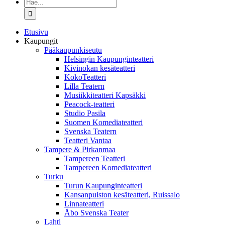
Etsi
...
Etusivu
Kaupungit
Pääkaupunkiseutu
Helsingin Kaupunginteatteri
Kivinokan kesäteatteri
KokoTeatteri
Lilla Teatern
Musiikkiteatteri Kapsäkki
Peacock-teatteri
Studio Pasila
Suomen Komediateatteri
Svenska Teatern
Teatteri Vantaa
Tampere & Pirkanmaa
Tampereen Teatteri
Tampereen Komediateatteri
Turku
Turun Kaupunginteatteri
Kansanpuiston kesäteatteri, Ruissalo
Linnateatteri
Åbo Svenska Teater
Lahti