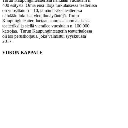
Turun Kaupunginteatterissa nähdään vuosittain n.
400 esitystä. Omia ensi-iltoja turkulaisessa teatterissa
on vuosittain 5 – 10, tämän lisäksi teatterissa
nähdään lukuisia vierailunäytäntöjä. Turun
Kaupunginteatteri luetaan suureksi suomalaiseksi
teatteriksi ja siellä vierailee vuosittain n. 100 000
katsojaa. Turun Kaupunginteatterin teatteritalossa
oli iso peruskorjaus, joka valmistui syyskuussa
2017.
VIIKON KAPPALE