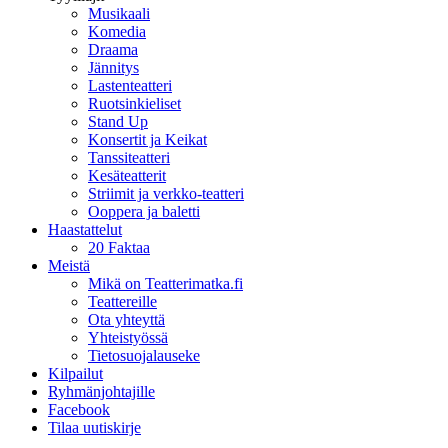
Musikaali
Komedia
Draama
Jännitys
Lastenteatteri
Ruotsinkieliset
Stand Up
Konsertit ja Keikat
Tanssiteatteri
Kesäteatterit
Striimit ja verkko-teatteri
Ooppera ja baletti
Haastattelut
20 Faktaa
Meistä
Mikä on Teatterimatka.fi
Teattereille
Ota yhteyttä
Yhteistyössä
Tietosuojalauseke
Kilpailut
Ryhmänjohtajille
Facebook
Tilaa uutiskirje