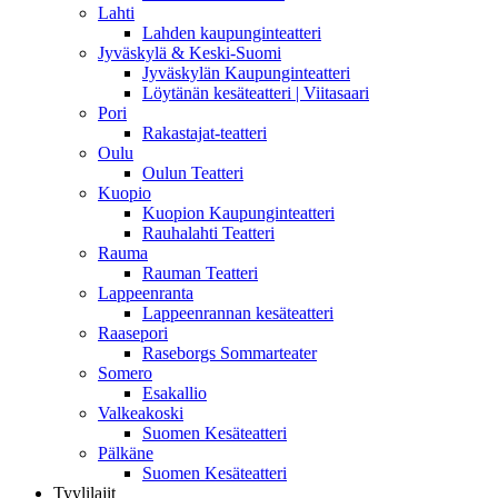
Lahti
Lahden kaupunginteatteri
Jyväskylä & Keski-Suomi
Jyväskylän Kaupunginteatteri
Löytänän kesäteatteri | Viitasaari
Pori
Rakastajat-teatteri
Oulu
Oulun Teatteri
Kuopio
Kuopion Kaupunginteatteri
Rauhalahti Teatteri
Rauma
Rauman Teatteri
Lappeenranta
Lappeenrannan kesäteatteri
Raasepori
Raseborgs Sommarteater
Somero
Esakallio
Valkeakoski
Suomen Kesäteatteri
Pälkäne
Suomen Kesäteatteri
Tyylilajit