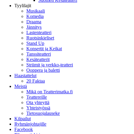
Suomen Kesäteatteri
Tyylilajit
Musikaali
Komedia
Draama
Jännitys
Lastenteatteri
Ruotsinkieliset
Stand Up
Konsertit ja Keikat
Tanssiteatteri
Kesäteatterit
Striimit ja verkko-teatteri
Ooppera ja baletti
Haastattelut
20 Faktaa
Meistä
Mikä on Teatterimatka.fi
Teattereille
Ota yhteyttä
Yhteistyössä
Tietosuojalauseke
Kilpailut
Ryhmänjohtajille
Facebook