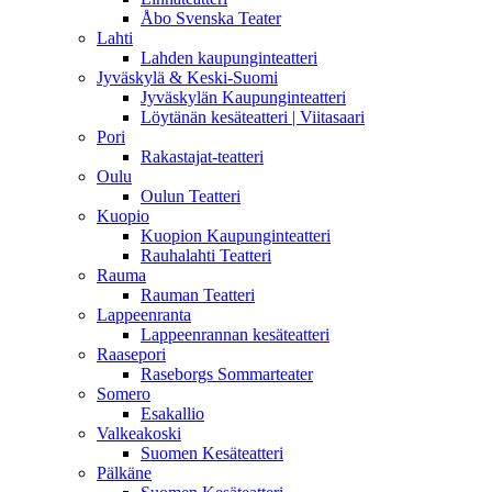
Åbo Svenska Teater
Lahti
Lahden kaupunginteatteri
Jyväskylä & Keski-Suomi
Jyväskylän Kaupunginteatteri
Löytänän kesäteatteri | Viitasaari
Pori
Rakastajat-teatteri
Oulu
Oulun Teatteri
Kuopio
Kuopion Kaupunginteatteri
Rauhalahti Teatteri
Rauma
Rauman Teatteri
Lappeenranta
Lappeenrannan kesäteatteri
Raasepori
Raseborgs Sommarteater
Somero
Esakallio
Valkeakoski
Suomen Kesäteatteri
Pälkäne