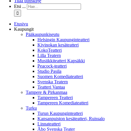
Tilaa uutiskirje
Etsi ...
Etusivu
Kaupungit
Pääkaupunkiseutu
Helsingin Kaupunginteatteri
Kivinokan kesäteatteri
KokoTeatteri
Lilla Teatern
Musiikkiteatteri Kapsäkki
Peacock-teatteri
Studio Pasila
Suomen Komediateatteri
Svenska Teatern
Teatteri Vantaa
Tampere & Pirkanmaa
Tampereen Teatteri
Tampereen Komediateatteri
Turku
Turun Kaupunginteatteri
Kansanpuiston kesäteatteri, Ruissalo
Linnateatteri
Åbo Svenska Teater