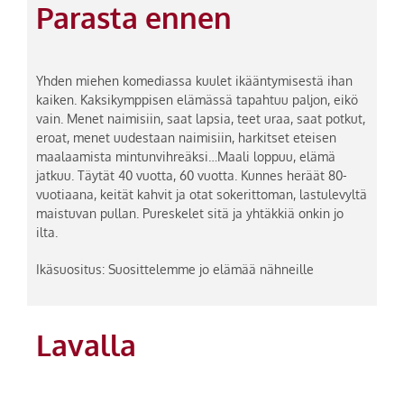
Parasta ennen
Yhden miehen komediassa kuulet ikääntymisestä ihan
kaiken. Kaksikymppisen elämässä tapahtuu paljon, eikö
vain. Menet naimisiin, saat lapsia, teet uraa, saat potkut,
eroat, menet uudestaan naimisiin, harkitset eteisen
maalaamista mintunvihreäksi…Maali loppuu, elämä
jatkuu. Täytät 40 vuotta, 60 vuotta. Kunnes heräät 80-
vuotiaana, keität kahvit ja otat sokerittoman, lastulevyltä
maistuvan pullan. Pureskelet sitä ja yhtäkkiä onkin jo
ilta.
Ikäsuositus: Suosittelemme jo elämää nähneille
Lavalla