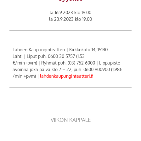
la 16.9.2023 klo 19.00
la 23.9.2023 klo 19.00
Lahden Kaupunginteatteri
|
Kirkkokatu 14, 15140
Lahti
|
Liput puh. 0600 30 5757 (1,53
€/min+pvm)
|
Ryhmät puh. (03) 752 6000
|
Lippupiste
avoinna joka päivä klo 7 – 22, puh. 0600 900900 (1,98€
/min +pvm)
|
lahdenkaupunginteatteri.fi
VIIKON KAPPALE