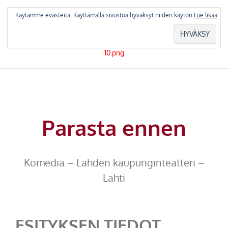
Skip
to
Käytämme evästeitä. Käyttämällä sivustoa hyväksyt niiden käytön
Lue lisää
content
Parasta ennen
Komedia – Lahden kaupunginteatteri –
Lahti
ESITYKSEN TIEDOT