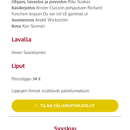
Ohjaus, lavastus ja puvustus
Riku Suokas
Käsikirjoitus
Krister Classon pohjautuen Richard
Funchsin kirjaan Du ser int´så gammal ut
Suomennos
André Wickström
Kuva
Kari Sunnari
Lavalla
Ilmari Saarelainen
Liput
Peruslippu
34 €
Lippujen hinnat sisältävät palvelumaksun.
TILAA VÄLIAIKATARJOILUT
Syyskuu