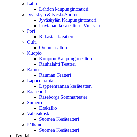
Lahti
Lahden kaupunginteatteri
Jyväskylä & Keski-Suomi
Jyväskylän Kaupunginteatteri
Löytänän kesäteatteri | Viitasaari
Pori
Rakastajat-teatteri
Oulu
Oulun Teatteri
Kuopio
Kuopion Kaupunginteatteri
Rauhalahti Teatteri
Rauma
Rauman Teatteri
Lappeenranta
Lappeenrannan kesäteatteri
Raasepori
Raseborgs Sommarteater
Somero
Esakallio
Valkeakoski
Suomen Kesäteatteri
Pälkäne
Suomen Kesäteatteri
Tyylilajit