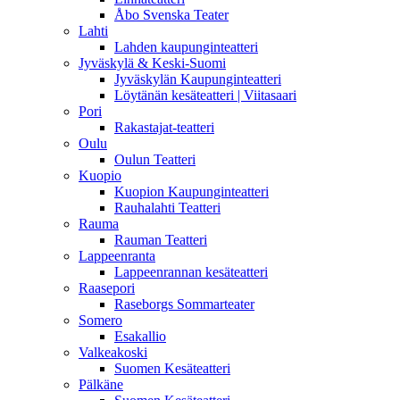
Åbo Svenska Teater
Lahti
Lahden kaupunginteatteri
Jyväskylä & Keski-Suomi
Jyväskylän Kaupunginteatteri
Löytänän kesäteatteri | Viitasaari
Pori
Rakastajat-teatteri
Oulu
Oulun Teatteri
Kuopio
Kuopion Kaupunginteatteri
Rauhalahti Teatteri
Rauma
Rauman Teatteri
Lappeenranta
Lappeenrannan kesäteatteri
Raasepori
Raseborgs Sommarteater
Somero
Esakallio
Valkeakoski
Suomen Kesäteatteri
Pälkäne