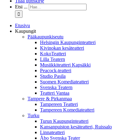
Tilaa uutiskirje
Etsi ...
Etusivu
Kaupungit
Pääkaupunkiseutu
Helsingin Kaupunginteatteri
Kivinokan kesäteatteri
KokoTeatteri
Lilla Teatern
Musiikkiteatteri Kapsäkki
Peacock-teatteri
Studio Pasila
Suomen Komediateatteri
Svenska Teatern
Teatteri Vantaa
Tampere & Pirkanmaa
Tampereen Teatteri
Tampereen Komediateatteri
Turku
Turun Kaupunginteatteri
Kansanpuiston kesäteatteri, Ruissalo
Linnateatteri
Åbo Svenska Teater