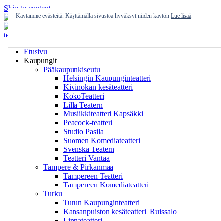
Skip to content
Käytämme evästeitä. Käyttämällä sivustoa hyväksyt niiden käytön
Lue lisää
Etusivu
Kaupungit
Pääkaupunkiseutu
Helsingin Kaupunginteatteri
Kivinokan kesäteatteri
KokoTeatteri
Lilla Teatern
Musiikkiteatteri Kapsäkki
Peacock-teatteri
Studio Pasila
Suomen Komediateatteri
Svenska Teatern
Teatteri Vantaa
Tampere & Pirkanmaa
Tampereen Teatteri
Tampereen Komediateatteri
Turku
Turun Kaupunginteatteri
Kansanpuiston kesäteatteri, Ruissalo
Linnateatteri