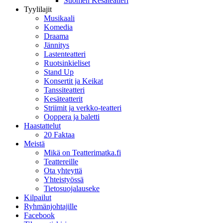
Suomen Kesäteatteri
Tyylilajit
Musikaali
Komedia
Draama
Jännitys
Lastenteatteri
Ruotsinkieliset
Stand Up
Konsertit ja Keikat
Tanssiteatteri
Kesäteatterit
Striimit ja verkko-teatteri
Ooppera ja baletti
Haastattelut
20 Faktaa
Meistä
Mikä on Teatterimatka.fi
Teattereille
Ota yhteyttä
Yhteistyössä
Tietosuojalauseke
Kilpailut
Ryhmänjohtajille
Facebook