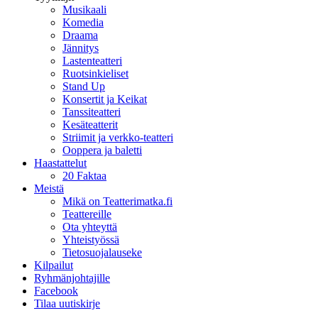
Musikaali
Komedia
Draama
Jännitys
Lastenteatteri
Ruotsinkieliset
Stand Up
Konsertit ja Keikat
Tanssiteatteri
Kesäteatterit
Striimit ja verkko-teatteri
Ooppera ja baletti
Haastattelut
20 Faktaa
Meistä
Mikä on Teatterimatka.fi
Teattereille
Ota yhteyttä
Yhteistyössä
Tietosuojalauseke
Kilpailut
Ryhmänjohtajille
Facebook
Tilaa uutiskirje