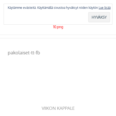
Skip
to
Käytämme evästeitä. Käyttämällä sivustoa hyväksyt niiden käytön
Lue lisää
content
pakolaiset-tt-fb
VIIKON KAPPALE