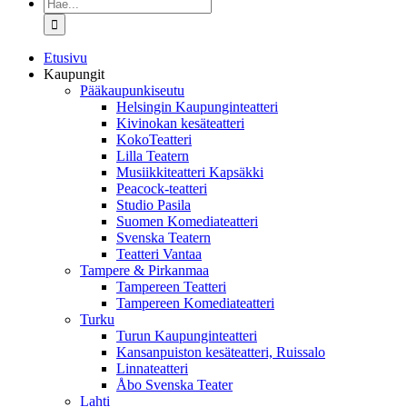
Etsi
...
Etusivu
Kaupungit
Pääkaupunkiseutu
Helsingin Kaupunginteatteri
Kivinokan kesäteatteri
KokoTeatteri
Lilla Teatern
Musiikkiteatteri Kapsäkki
Peacock-teatteri
Studio Pasila
Suomen Komediateatteri
Svenska Teatern
Teatteri Vantaa
Tampere & Pirkanmaa
Tampereen Teatteri
Tampereen Komediateatteri
Turku
Turun Kaupunginteatteri
Kansanpuiston kesäteatteri, Ruissalo
Linnateatteri
Åbo Svenska Teater
Lahti