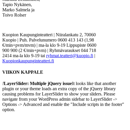
Tapio Nykänen,
Marko Salmela ja
Toivo Rolser
Kuopion Kaupunginteatteri | Niiralankatu 2, 70060
Kuopio | Puh. Palvelunumero 0600 413 143 (1,98
€/min+pvm/mvm) | ma-la klo 9-19 Lippupiste 0600
900 900 (2 €/min+pvm) | Ryhmävaraukset 044 718
2414 ma-la klo 9-19 tai
ryhmat.teatteri@kuopio.fi
|
Kuopionkaupunginteatteri.fi
VIIKON KAPPALE
!
LayerSlider: Multiple jQuery issue
It looks like that another
plugin or your theme loads an extra copy of the jQuery library
causing problems for LayerSlider to show your sliders. Please
navigate from your WordPress admin sidebar to LayerSlider ->
Options -> Advanced and enable the "Include scripts in the footer"
option.