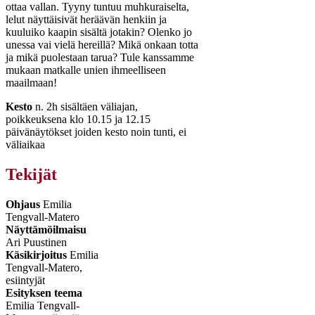
ottaa vallan. Tyyny tuntuu muhkuraiselta,
lelut näyttäisivät heräävän henkiin ja
kuuluiko kaapin sisältä jotakin? Olenko jo
unessa vai vielä hereillä? Mikä onkaan totta
ja mikä puolestaan tarua? Tule kanssamme
mukaan matkalle unien ihmeelliseen
maailmaan!
Kesto
n. 2h sisältäen väliajan,
poikkeuksena klo 10.15 ja 12.15
päivänäytökset joiden kesto noin tunti, ei
väliaikaa
Tekijät
Ohjaus
Emilia
Tengvall-Matero
Näyttämöilmaisu
Ari Puustinen
Käsikirjoitus
Emilia
Tengvall-Matero,
esiintyjät
Esityksen teema
Emilia Tengvall-