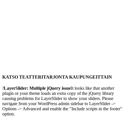
KATSO TEATTERITARJONTA KAUPUNGEITTAIN
!
LayerSlider: Multiple jQuery issue
It looks like that another
plugin or your theme loads an extra copy of the jQuery library
causing problems for LayerSlider to show your sliders. Please
navigate from your WordPress admin sidebar to LayerSlider ->
Options -> Advanced and enable the "Include scripts in the footer"
option.