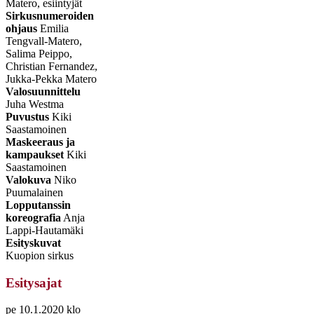
Matero, esiintyjät
Sirkusnumeroiden
ohjaus
Emilia
Tengvall-Matero,
Salima Peippo,
Christian Fernandez,
Jukka-Pekka Matero
Valosuunnittelu
Juha Westma
Puvustus
Kiki
Saastamoinen
Maskeeraus ja
kampaukset
Kiki
Saastamoinen
Valokuva
Niko
Puumalainen
Lopputanssin
koreografia
Anja
Lappi-Hautamäki
Esityskuvat
Kuopion sirkus
Esitysajat
pe 10.1.2020 klo