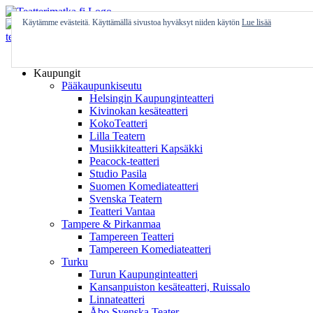
Skip
to
Käytämme evästeitä. Käyttämällä sivustoa hyväksyt niiden käytön
Lue lisää
content
Etusivu
Kaupungit
Pääkaupunkiseutu
Helsingin Kaupunginteatteri
Kivinokan kesäteatteri
KokoTeatteri
Lilla Teatern
Musiikkiteatteri Kapsäkki
Peacock-teatteri
Studio Pasila
Suomen Komediateatteri
Svenska Teatern
Teatteri Vantaa
Tampere & Pirkanmaa
Tampereen Teatteri
Tampereen Komediateatteri
Turku
Turun Kaupunginteatteri
Kansanpuiston kesäteatteri, Ruissalo
Linnateatteri
Åbo Svenska Teater