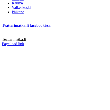
Rauma
Valkeakoski
Pälkäne
Teatterimatka.fi facebookissa
Teatterimatka.fi
Facebook
Page load link
Go
to
Top