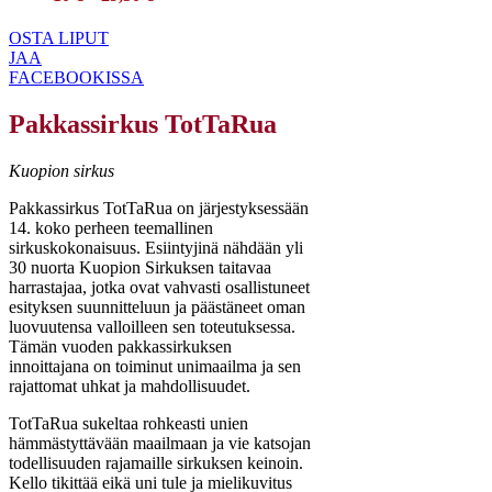
OSTA LIPUT
JAA
FACEBOOKISSA
Pakkassirkus TotTaRua
Kuopion sirkus
Pakkassirkus TotTaRua on järjestyksessään
14. koko perheen teemallinen
sirkuskokonaisuus. Esiintyjinä nähdään yli
30 nuorta Kuopion Sirkuksen taitavaa
harrastajaa, jotka ovat vahvasti osallistuneet
esityksen suunnitteluun ja päästäneet oman
luovuutensa valloilleen sen toteutuksessa.
Tämän vuoden pakkassirkuksen
innoittajana on toiminut unimaailma ja sen
rajattomat uhkat ja mahdollisuudet.
TotTaRua sukeltaa rohkeasti unien
hämmästyttävään maailmaan ja vie katsojan
todellisuuden rajamaille sirkuksen keinoin.
Kello tikittää eikä uni tule ja mielikuvitus