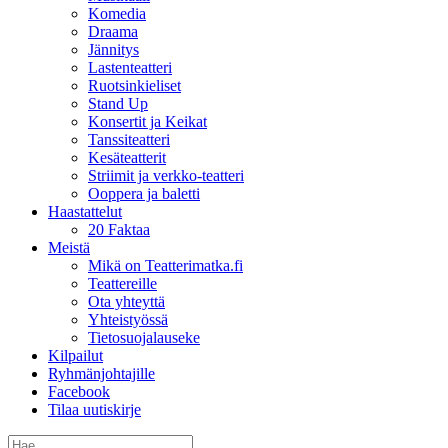
Komedia
Draama
Jännitys
Lastenteatteri
Ruotsinkieliset
Stand Up
Konsertit ja Keikat
Tanssiteatteri
Kesäteatterit
Striimit ja verkko-teatteri
Ooppera ja baletti
Haastattelut
20 Faktaa
Meistä
Mikä on Teatterimatka.fi
Teattereille
Ota yhteyttä
Yhteistyössä
Tietosuojalauseke
Kilpailut
Ryhmänjohtajille
Facebook
Tilaa uutiskirje
Etsi