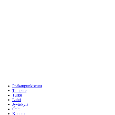
Pääkaupunkiseutu
Tampere
Turku
Lahti
Jyväskylä
Oulu
Kuopio