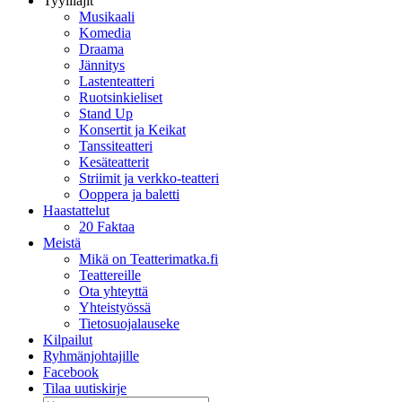
Tyylilajit
Musikaali
Komedia
Draama
Jännitys
Lastenteatteri
Ruotsinkieliset
Stand Up
Konsertit ja Keikat
Tanssiteatteri
Kesäteatterit
Striimit ja verkko-teatteri
Ooppera ja baletti
Haastattelut
20 Faktaa
Meistä
Mikä on Teatterimatka.fi
Teattereille
Ota yhteyttä
Yhteistyössä
Tietosuojalauseke
Kilpailut
Ryhmänjohtajille
Facebook
Tilaa uutiskirje