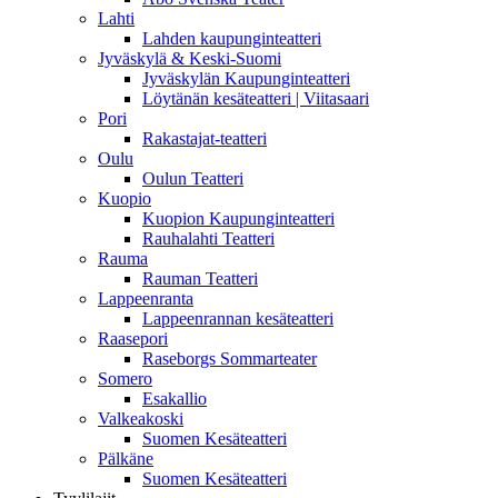
Lahti
Lahden kaupunginteatteri
Jyväskylä & Keski-Suomi
Jyväskylän Kaupunginteatteri
Löytänän kesäteatteri | Viitasaari
Pori
Rakastajat-teatteri
Oulu
Oulun Teatteri
Kuopio
Kuopion Kaupunginteatteri
Rauhalahti Teatteri
Rauma
Rauman Teatteri
Lappeenranta
Lappeenrannan kesäteatteri
Raasepori
Raseborgs Sommarteater
Somero
Esakallio
Valkeakoski
Suomen Kesäteatteri
Pälkäne
Suomen Kesäteatteri