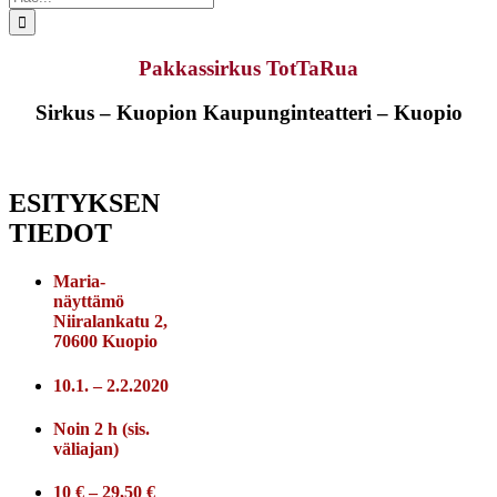
...
Pakkassirkus TotTaRua
Sirkus – Kuopion Kaupunginteatteri – Kuopio
ESITYKSEN
TIEDOT
Maria-
näyttämö
Niiralankatu 2,
70600 Kuopio
10.1. – 2.2.2020
Noin 2 h (sis.
väliajan)
10 € – 29,50 €