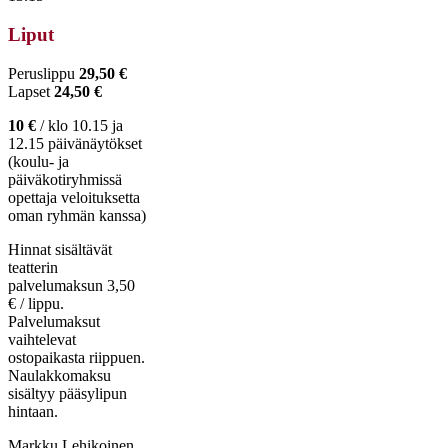
Liput
Peruslippu
29,50 €
Lapset
24,50 €
10 €
/ klo 10.15 ja
12.15 päivänäytökset
(koulu- ja
päiväkotiryhmissä
opettaja veloituksetta
oman ryhmän kanssa)
Hinnat sisältävät
teatterin
palvelumaksun 3,50
€ / lippu.
Palvelumaksut
vaihtelevat
ostopaikasta riippuen.
Naulakkomaksu
sisältyy pääsylipun
hintaan.
Markku Lehikoinen,