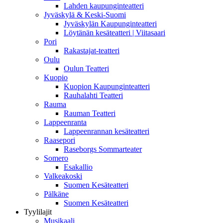
Lahden kaupunginteatteri
Jyväskylä & Keski-Suomi
Jyväskylän Kaupunginteatteri
Löytänän kesäteatteri | Viitasaari
Pori
Rakastajat-teatteri
Oulu
Oulun Teatteri
Kuopio
Kuopion Kaupunginteatteri
Rauhalahti Teatteri
Rauma
Rauman Teatteri
Lappeenranta
Lappeenrannan kesäteatteri
Raasepori
Raseborgs Sommarteater
Somero
Esakallio
Valkeakoski
Suomen Kesäteatteri
Pälkäne
Suomen Kesäteatteri
Tyylilajit
Musikaali