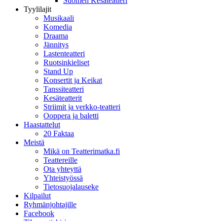
Suomen Kesäteatteri
Tyylilajit
Musikaali
Komedia
Draama
Jännitys
Lastenteatteri
Ruotsinkieliset
Stand Up
Konsertit ja Keikat
Tanssiteatteri
Kesäteatterit
Striimit ja verkko-teatteri
Ooppera ja baletti
Haastattelut
20 Faktaa
Meistä
Mikä on Teatterimatka.fi
Teattereille
Ota yhteyttä
Yhteistyössä
Tietosuojalauseke
Kilpailut
Ryhmänjohtajille
Facebook