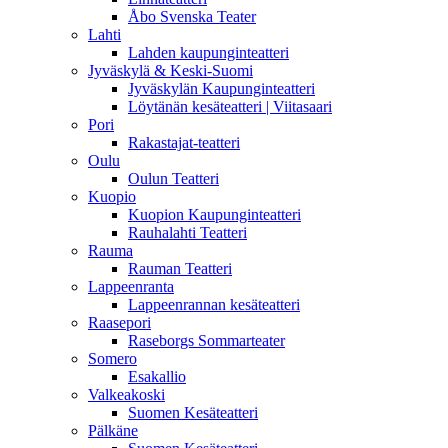
Åbo Svenska Teater
Lahti
Lahden kaupunginteatteri
Jyväskylä & Keski-Suomi
Jyväskylän Kaupunginteatteri
Löytänän kesäteatteri | Viitasaari
Pori
Rakastajat-teatteri
Oulu
Oulun Teatteri
Kuopio
Kuopion Kaupunginteatteri
Rauhalahti Teatteri
Rauma
Rauman Teatteri
Lappeenranta
Lappeenrannan kesäteatteri
Raasepori
Raseborgs Sommarteater
Somero
Esakallio
Valkeakoski
Suomen Kesäteatteri
Pälkäne