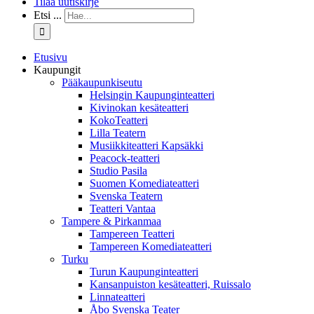
Tilaa uutiskirje
Etsi ...
Etusivu
Kaupungit
Pääkaupunkiseutu
Helsingin Kaupunginteatteri
Kivinokan kesäteatteri
KokoTeatteri
Lilla Teatern
Musiikkiteatteri Kapsäkki
Peacock-teatteri
Studio Pasila
Suomen Komediateatteri
Svenska Teatern
Teatteri Vantaa
Tampere & Pirkanmaa
Tampereen Teatteri
Tampereen Komediateatteri
Turku
Turun Kaupunginteatteri
Kansanpuiston kesäteatteri, Ruissalo
Linnateatteri
Åbo Svenska Teater