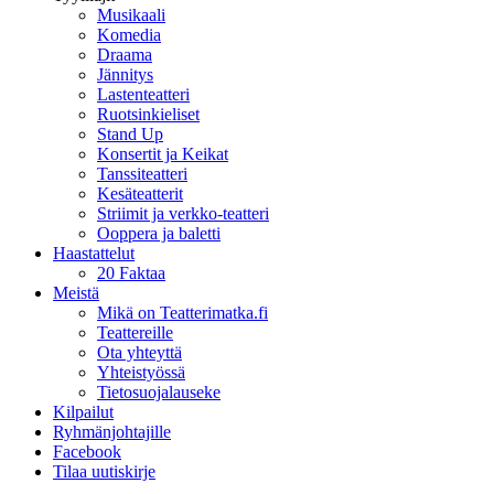
Musikaali
Komedia
Draama
Jännitys
Lastenteatteri
Ruotsinkieliset
Stand Up
Konsertit ja Keikat
Tanssiteatteri
Kesäteatterit
Striimit ja verkko-teatteri
Ooppera ja baletti
Haastattelut
20 Faktaa
Meistä
Mikä on Teatterimatka.fi
Teattereille
Ota yhteyttä
Yhteistyössä
Tietosuojalauseke
Kilpailut
Ryhmänjohtajille
Facebook
Tilaa uutiskirje