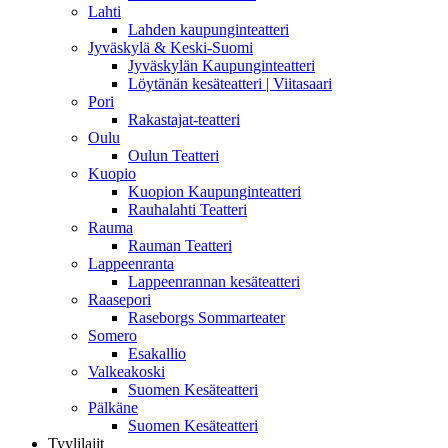
Lahti
Lahden kaupunginteatteri
Jyväskylä & Keski-Suomi
Jyväskylän Kaupunginteatteri
Löytänän kesäteatteri | Viitasaari
Pori
Rakastajat-teatteri
Oulu
Oulun Teatteri
Kuopio
Kuopion Kaupunginteatteri
Rauhalahti Teatteri
Rauma
Rauman Teatteri
Lappeenranta
Lappeenrannan kesäteatteri
Raasepori
Raseborgs Sommarteater
Somero
Esakallio
Valkeakoski
Suomen Kesäteatteri
Pälkäne
Suomen Kesäteatteri
Tyylilajit