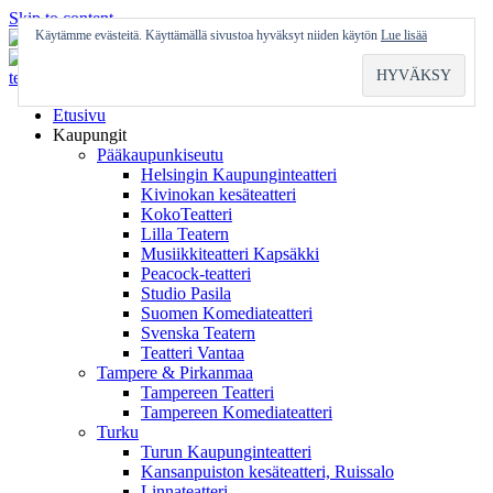
Skip to content
Käytämme evästeitä. Käyttämällä sivustoa hyväksyt niiden käytön
Lue lisää
Etusivu
Kaupungit
Pääkaupunkiseutu
Helsingin Kaupunginteatteri
Kivinokan kesäteatteri
KokoTeatteri
Lilla Teatern
Musiikkiteatteri Kapsäkki
Peacock-teatteri
Studio Pasila
Suomen Komediateatteri
Svenska Teatern
Teatteri Vantaa
Tampere & Pirkanmaa
Tampereen Teatteri
Tampereen Komediateatteri
Turku
Turun Kaupunginteatteri
Kansanpuiston kesäteatteri, Ruissalo
Linnateatteri