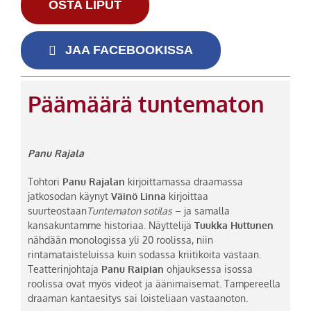
OSTA LIPUT
JAA FACEBOOKISSA
Päämäärä tuntematon
Panu Rajala
Tohtori
Panu Rajala
n
kirjoittamassa draamassa
jatkosodan käynyt
Väinö Linna
kirjoittaa
suurteostaan
Tuntematon sotilas
– ja samalla
kansakuntamme historiaa. Näyttelijä
Tuukka Huttunen
nähdään monologissa yli 20 roolissa, niin
rintamataisteluissa kuin sodassa kriitikoita vastaan.
Teatterinjohtaja
Panu Raipian
ohjauksessa isossa
roolissa ovat myös videot ja äänimaisemat. Tampereella
draaman kantaesitys sai loisteliaan vastaanoton.