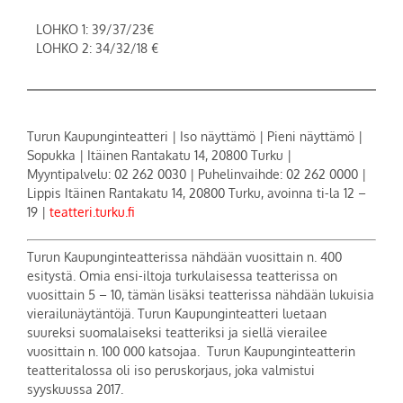
LOHKO 1: 39/37/23€
LOHKO 2: 34/32/18 €
Turun Kaupunginteatteri | Iso näyttämö | Pieni näyttämö |
Sopukka | Itäinen Rantakatu 14, 20800 Turku |
Myyntipalvelu: 02 262 0030 | Puhelinvaihde: 02 262 0000 |
Lippis Itäinen Rantakatu 14, 20800 Turku, avoinna ti-la 12 –
19 |
teatteri.turku.fi
Turun Kaupunginteatterissa nähdään vuosittain n. 400
esitystä. Omia ensi-iltoja turkulaisessa teatterissa on
vuosittain 5 – 10, tämän lisäksi teatterissa nähdään lukuisia
vierailunäytäntöjä. Turun Kaupunginteatteri luetaan
suureksi suomalaiseksi teatteriksi ja siellä vierailee
vuosittain n. 100 000 katsojaa. Turun Kaupunginteatterin
teatteritalossa oli iso peruskorjaus, joka valmistui
syyskuussa 2017.