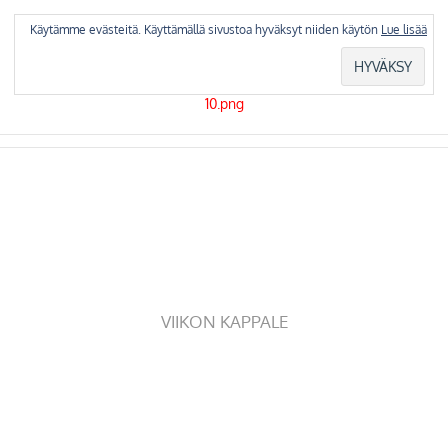
Skip
to
Käytämme evästeitä. Käyttämällä sivustoa hyväksyt niiden käytön
Lue lisää
content
VIIKON KAPPALE