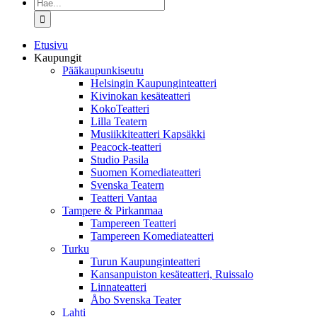
Etsi
...
Etusivu
Kaupungit
Pääkaupunkiseutu
Helsingin Kaupunginteatteri
Kivinokan kesäteatteri
KokoTeatteri
Lilla Teatern
Musiikkiteatteri Kapsäkki
Peacock-teatteri
Studio Pasila
Suomen Komediateatteri
Svenska Teatern
Teatteri Vantaa
Tampere & Pirkanmaa
Tampereen Teatteri
Tampereen Komediateatteri
Turku
Turun Kaupunginteatteri
Kansanpuiston kesäteatteri, Ruissalo
Linnateatteri
Åbo Svenska Teater
Lahti