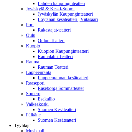
Lahden kaupunginteatteri
Jyväskylä & Keski-Suomi
Jyväskylän Kaupunginteatteri
Löytänän kesäteatteri | Viitasaari
Pori
Rakastajat-teatteri
Oulu
Oulun Teatteri
Kuopio
Kuopion Kaupunginteatteri
Rauhalahti Teatteri
Rauma
Rauman Teatteri
Lappeenranta
Lappeenrannan kesäteatteri
Raasepori
Raseborgs Sommarteater
Somero
Esakallio
Valkeakoski
Suomen Kesäteatteri
Pälkäne
Suomen Kesäteatteri
Tyylilajit
Musikaali