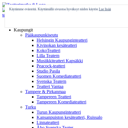
Skip
to
Käytämme evästeitä. Käyttämällä sivustoa hyväksyt niiden käytön
Lue lisää
content
Etusivu
Kaupungit
Pääkaupunkiseutu
Helsingin Kaupunginteatteri
Kivinokan kesäteatteri
KokoTeatteri
Lilla Teatern
Musiikkiteatteri Kapsäkki
Peacock-teatteri
Studio Pasila
Suomen Komediateatteri
Svenska Teatern
Teatteri Vantaa
Tampere & Pirkanmaa
Tampereen Teatteri
Tampereen Komediateatteri
Turku
Turun Kaupunginteatteri
Kansanpuiston kesäteatteri, Ruissalo
Linnateatteri
Åbo Svenska Teater