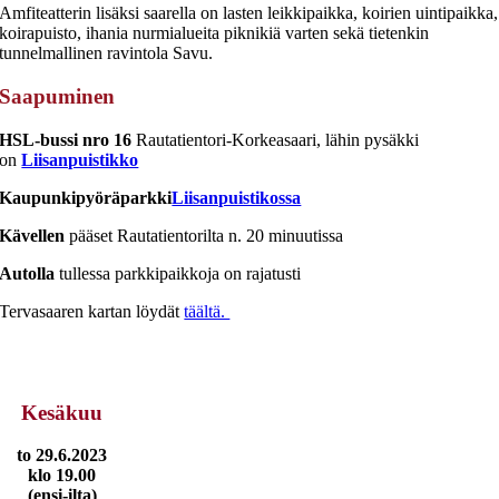
Amfiteatterin lisäksi saarella on lasten leikkipaikka, koirien uintipaikka,
koirapuisto, ihania nurmialueita piknikiä varten sekä tietenkin
tunnelmallinen ravintola Savu.
Saapuminen
HSL-bussi nro 16
Rautatientori-Korkeasaari, lähin pysäkki
on
Liisanpuistikko
Kaupunkipyöräparkki
Liisanpuistikossa
Kävellen
pääset Rautatientorilta n. 20 minuutissa
Autolla
tullessa parkkipaikkoja on rajatusti
Tervasaaren kartan löydät
täältä.
Kesäkuu
to 29.6.2023
klo 19.00
(ensi-ilta)