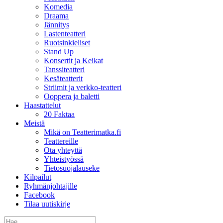
Komedia
Draama
Jännitys
Lastenteatteri
Ruotsinkieliset
Stand Up
Konsertit ja Keikat
Tanssiteatteri
Kesäteatterit
Striimit ja verkko-teatteri
Ooppera ja baletti
Haastattelut
20 Faktaa
Meistä
Mikä on Teatterimatka.fi
Teattereille
Ota yhteyttä
Yhteistyössä
Tietosuojalauseke
Kilpailut
Ryhmänjohtajille
Facebook
Tilaa uutiskirje
Etsi