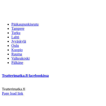
Pääkaupunkiseutu
Tampere
Turku
Lahti
Jyväskylä
Oulu
Kuopio
Rauma
Valkeakoski
Pälkäne
Teatterimatka.fi facebookissa
Teatterimatka.fi
Facebook
Page load link
Go
to
Top