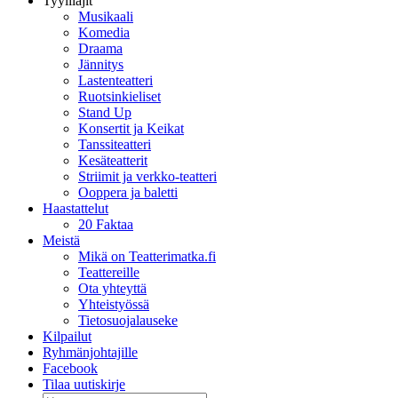
Tyylilajit
Musikaali
Komedia
Draama
Jännitys
Lastenteatteri
Ruotsinkieliset
Stand Up
Konsertit ja Keikat
Tanssiteatteri
Kesäteatterit
Striimit ja verkko-teatteri
Ooppera ja baletti
Haastattelut
20 Faktaa
Meistä
Mikä on Teatterimatka.fi
Teattereille
Ota yhteyttä
Yhteistyössä
Tietosuojalauseke
Kilpailut
Ryhmänjohtajille
Facebook
Tilaa uutiskirje