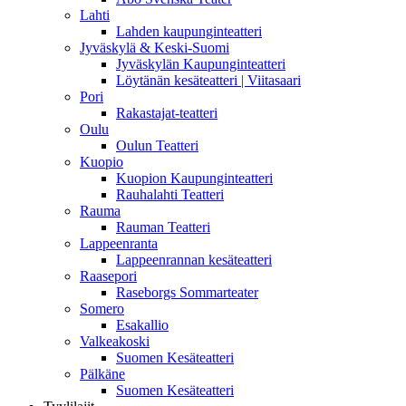
Lahti
Lahden kaupunginteatteri
Jyväskylä & Keski-Suomi
Jyväskylän Kaupunginteatteri
Löytänän kesäteatteri | Viitasaari
Pori
Rakastajat-teatteri
Oulu
Oulun Teatteri
Kuopio
Kuopion Kaupunginteatteri
Rauhalahti Teatteri
Rauma
Rauman Teatteri
Lappeenranta
Lappeenrannan kesäteatteri
Raasepori
Raseborgs Sommarteater
Somero
Esakallio
Valkeakoski
Suomen Kesäteatteri
Pälkäne
Suomen Kesäteatteri