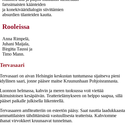
farssimaisten käänteiden
ja konekivääridialogin siivittämien
absurdien tilanteiden kautta.
Rooleissa
Anna Rimpelä,
Juhani Maijala,
Birgitta Taussi ja
Timo Mann.
Tervasaari
Tervasaari on aivan Helsingin keskustan tuntumassa sijaitseva pieni
idyllinen saari, jonne pääsee maitse Kruununhaan Pohjoisrannasta.
Luonnon helmassa, kahvin ja meren tuoksussa voit viettää
ikimuistoisen kesäpäivän. Teatterielämykseen on helppo saapua, sillä
pääset paikalle julkisella liikenteellä.
Tervasaaren amfiteatteriin on esteetön pääsy. Saat nauttia laadukkaasta
ammattilaisten tähdittämästä vastuullisesta teatterista. Kahviomme
ihanat virvokkeet kruunaavat tunnelman.