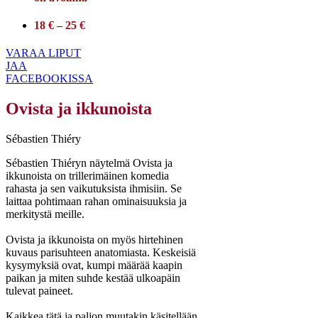
18 € – 25 €
VARAA LIPUT
JAA
FACEBOOKISSA
Ovista ja ikkunoista
Sébastien Thiéry
Sébastien Thiéryn näytelmä Ovista ja
ikkunoista on trillerimäinen komedia
rahasta ja sen vaikutuksista ihmisiin. Se
laittaa pohtimaan rahan ominaisuuksia ja
merkitystä meille.
Ovista ja ikkunoista on myös hirtehinen
kuvaus parisuhteen anatomiasta. Keskeisiä
kysymyksiä ovat, kumpi määrää kaapin
paikan ja miten suhde kestää ulkoapäin
tulevat paineet.
Kaikkea tätä ja paljon muutakin käsitellään