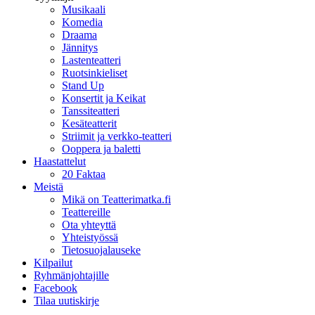
Musikaali
Komedia
Draama
Jännitys
Lastenteatteri
Ruotsinkieliset
Stand Up
Konsertit ja Keikat
Tanssiteatteri
Kesäteatterit
Striimit ja verkko-teatteri
Ooppera ja baletti
Haastattelut
20 Faktaa
Meistä
Mikä on Teatterimatka.fi
Teattereille
Ota yhteyttä
Yhteistyössä
Tietosuojalauseke
Kilpailut
Ryhmänjohtajille
Facebook
Tilaa uutiskirje