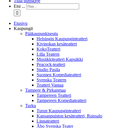
Tilaa uutiskirje
Etsi ...
Etusivu
Kaupungit
Pääkaupunkiseutu
Helsingin Kaupunginteatteri
Kivinokan kesäteatteri
KokoTeatteri
Lilla Teatern
Musiikkiteatteri Kapsäkki
Peacock-teatteri
Studio Pasila
Suomen Komediateatteri
Svenska Teatern
Teatteri Vantaa
Tampere & Pirkanmaa
Tampereen Teatteri
Tampereen Komediateatteri
Turku
Turun Kaupunginteatteri
Kansanpuiston kesäteatteri, Ruissalo
Linnateatteri
Åbo Svenska Teater