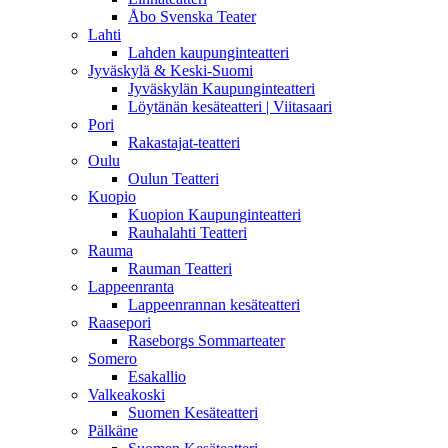
Åbo Svenska Teater
Lahti
Lahden kaupunginteatteri
Jyväskylä & Keski-Suomi
Jyväskylän Kaupunginteatteri
Löytänän kesäteatteri | Viitasaari
Pori
Rakastajat-teatteri
Oulu
Oulun Teatteri
Kuopio
Kuopion Kaupunginteatteri
Rauhalahti Teatteri
Rauma
Rauman Teatteri
Lappeenranta
Lappeenrannan kesäteatteri
Raasepori
Raseborgs Sommarteater
Somero
Esakallio
Valkeakoski
Suomen Kesäteatteri
Pälkäne