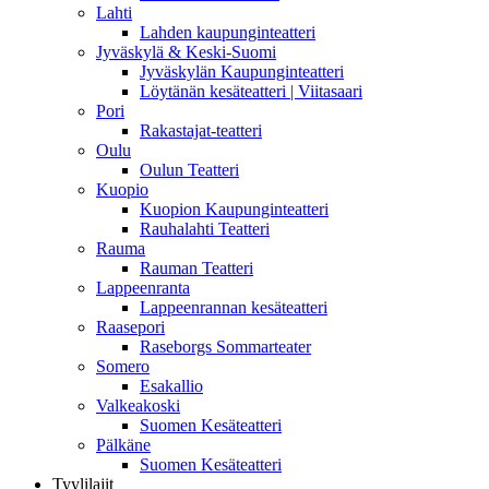
Lahti
Lahden kaupunginteatteri
Jyväskylä & Keski-Suomi
Jyväskylän Kaupunginteatteri
Löytänän kesäteatteri | Viitasaari
Pori
Rakastajat-teatteri
Oulu
Oulun Teatteri
Kuopio
Kuopion Kaupunginteatteri
Rauhalahti Teatteri
Rauma
Rauman Teatteri
Lappeenranta
Lappeenrannan kesäteatteri
Raasepori
Raseborgs Sommarteater
Somero
Esakallio
Valkeakoski
Suomen Kesäteatteri
Pälkäne
Suomen Kesäteatteri
Tyylilajit