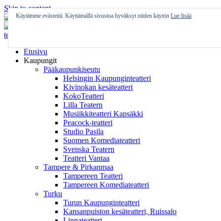
Skip to content
Käytämme evästeitä. Käyttämällä sivustoa hyväksyt niiden käytön
Lue lisää
Etusivu
Kaupungit
Pääkaupunkiseutu
Helsingin Kaupunginteatteri
Kivinokan kesäteatteri
KokoTeatteri
Lilla Teatern
Musiikkiteatteri Kapsäkki
Peacock-teatteri
Studio Pasila
Suomen Komediateatteri
Svenska Teatern
Teatteri Vantaa
Tampere & Pirkanmaa
Tampereen Teatteri
Tampereen Komediateatteri
Turku
Turun Kaupunginteatteri
Kansanpuiston kesäteatteri, Ruissalo
Linnateatteri