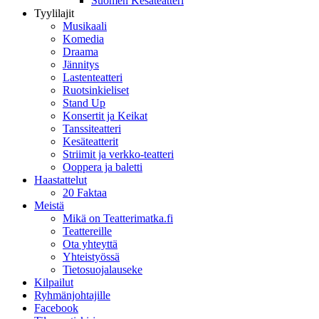
Suomen Kesäteatteri
Tyylilajit
Musikaali
Komedia
Draama
Jännitys
Lastenteatteri
Ruotsinkieliset
Stand Up
Konsertit ja Keikat
Tanssiteatteri
Kesäteatterit
Striimit ja verkko-teatteri
Ooppera ja baletti
Haastattelut
20 Faktaa
Meistä
Mikä on Teatterimatka.fi
Teattereille
Ota yhteyttä
Yhteistyössä
Tietosuojalauseke
Kilpailut
Ryhmänjohtajille
Facebook