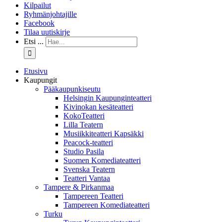
Kilpailut
Ryhmänjohtajille
Facebook
Tilaa uutiskirje
Etsi ...
Etusivu
Kaupungit
Pääkaupunkiseutu
Helsingin Kaupunginteatteri
Kivinokan kesäteatteri
KokoTeatteri
Lilla Teatern
Musiikkiteatteri Kapsäkki
Peacock-teatteri
Studio Pasila
Suomen Komediateatteri
Svenska Teatern
Teatteri Vantaa
Tampere & Pirkanmaa
Tampereen Teatteri
Tampereen Komediateatteri
Turku