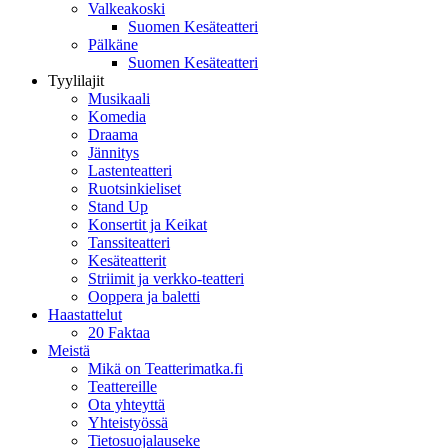
Valkeakoski
Suomen Kesäteatteri
Pälkäne
Suomen Kesäteatteri
Tyylilajit
Musikaali
Komedia
Draama
Jännitys
Lastenteatteri
Ruotsinkieliset
Stand Up
Konsertit ja Keikat
Tanssiteatteri
Kesäteatterit
Striimit ja verkko-teatteri
Ooppera ja baletti
Haastattelut
20 Faktaa
Meistä
Mikä on Teatterimatka.fi
Teattereille
Ota yhteyttä
Yhteistyössä
Tietosuojalauseke