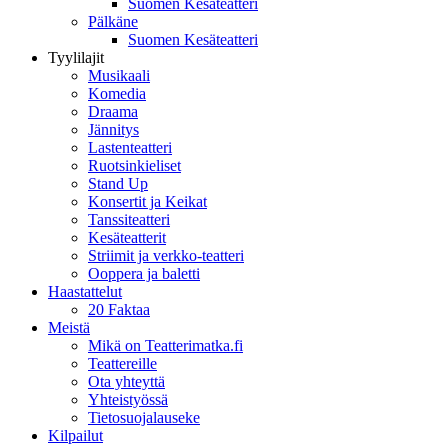
Suomen Kesäteatteri
Pälkäne
Suomen Kesäteatteri
Tyylilajit
Musikaali
Komedia
Draama
Jännitys
Lastenteatteri
Ruotsinkieliset
Stand Up
Konsertit ja Keikat
Tanssiteatteri
Kesäteatterit
Striimit ja verkko-teatteri
Ooppera ja baletti
Haastattelut
20 Faktaa
Meistä
Mikä on Teatterimatka.fi
Teattereille
Ota yhteyttä
Yhteistyössä
Tietosuojalauseke
Kilpailut