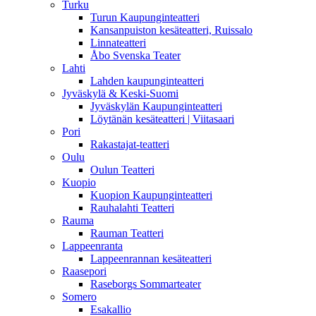
Turku
Turun Kaupunginteatteri
Kansanpuiston kesäteatteri, Ruissalo
Linnateatteri
Åbo Svenska Teater
Lahti
Lahden kaupunginteatteri
Jyväskylä & Keski-Suomi
Jyväskylän Kaupunginteatteri
Löytänän kesäteatteri | Viitasaari
Pori
Rakastajat-teatteri
Oulu
Oulun Teatteri
Kuopio
Kuopion Kaupunginteatteri
Rauhalahti Teatteri
Rauma
Rauman Teatteri
Lappeenranta
Lappeenrannan kesäteatteri
Raasepori
Raseborgs Sommarteater
Somero
Esakallio