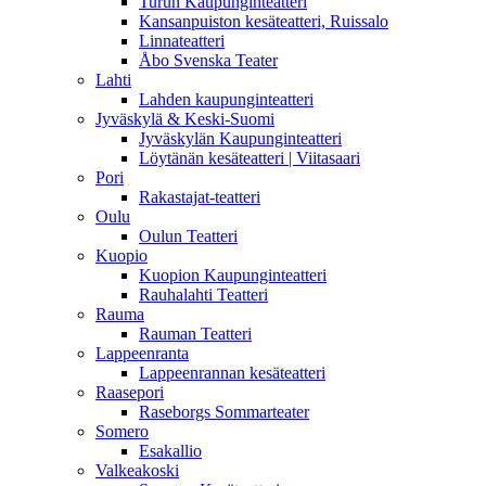
Turun Kaupunginteatteri
Kansanpuiston kesäteatteri, Ruissalo
Linnateatteri
Åbo Svenska Teater
Lahti
Lahden kaupunginteatteri
Jyväskylä & Keski-Suomi
Jyväskylän Kaupunginteatteri
Löytänän kesäteatteri | Viitasaari
Pori
Rakastajat-teatteri
Oulu
Oulun Teatteri
Kuopio
Kuopion Kaupunginteatteri
Rauhalahti Teatteri
Rauma
Rauman Teatteri
Lappeenranta
Lappeenrannan kesäteatteri
Raasepori
Raseborgs Sommarteater
Somero
Esakallio
Valkeakoski