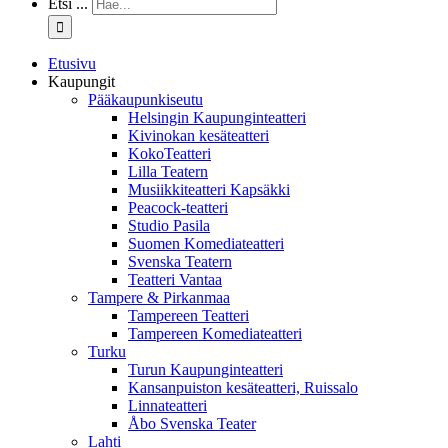
Etsi ...
Etusivu
Kaupungit
Pääkaupunkiseutu
Helsingin Kaupunginteatteri
Kivinokan kesäteatteri
KokoTeatteri
Lilla Teatern
Musiikkiteatteri Kapsäkki
Peacock-teatteri
Studio Pasila
Suomen Komediateatteri
Svenska Teatern
Teatteri Vantaa
Tampere & Pirkanmaa
Tampereen Teatteri
Tampereen Komediateatteri
Turku
Turun Kaupunginteatteri
Kansanpuiston kesäteatteri, Ruissalo
Linnateatteri
Åbo Svenska Teater
Lahti