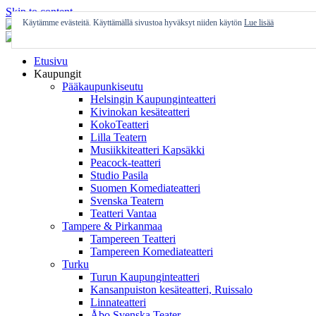
Skip to content
Käytämme evästeitä. Käyttämällä sivustoa hyväksyt niiden käytön
Lue lisää
Etusivu
Kaupungit
Pääkaupunkiseutu
Helsingin Kaupunginteatteri
Kivinokan kesäteatteri
KokoTeatteri
Lilla Teatern
Musiikkiteatteri Kapsäkki
Peacock-teatteri
Studio Pasila
Suomen Komediateatteri
Svenska Teatern
Teatteri Vantaa
Tampere & Pirkanmaa
Tampereen Teatteri
Tampereen Komediateatteri
Turku
Turun Kaupunginteatteri
Kansanpuiston kesäteatteri, Ruissalo
Linnateatteri
Åbo Svenska Teater