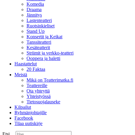
Komedia
Draama
Jännitys
Lastenteatteri
Ruotsinkieliset
Stand Up
Konsertit ja Keikat
Tanssiteatteri
Kesäteatterit
Striimit ja verkko-teatteri
Ooppera ja baletti
Haastattelut
20 Faktaa
Meistä
Mikä on Teatterimatka.fi
Teattereille
Ota yhteyttä
Yhteistyössä
Tietosuojalauseke
Kilpailut
Ryhmänjohtajille
Facebook
Tilaa uutiskirje
Etsi ...