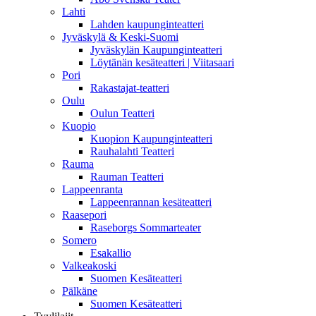
Lahti
Lahden kaupunginteatteri
Jyväskylä & Keski-Suomi
Jyväskylän Kaupunginteatteri
Löytänän kesäteatteri | Viitasaari
Pori
Rakastajat-teatteri
Oulu
Oulun Teatteri
Kuopio
Kuopion Kaupunginteatteri
Rauhalahti Teatteri
Rauma
Rauman Teatteri
Lappeenranta
Lappeenrannan kesäteatteri
Raasepori
Raseborgs Sommarteater
Somero
Esakallio
Valkeakoski
Suomen Kesäteatteri
Pälkäne
Suomen Kesäteatteri