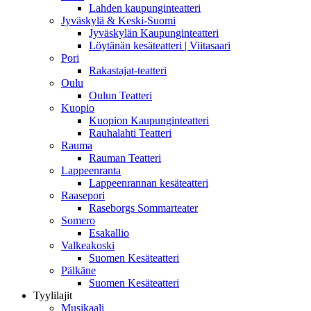
Lahden kaupunginteatteri
Jyväskylä & Keski-Suomi
Jyväskylän Kaupunginteatteri
Löytänän kesäteatteri | Viitasaari
Pori
Rakastajat-teatteri
Oulu
Oulun Teatteri
Kuopio
Kuopion Kaupunginteatteri
Rauhalahti Teatteri
Rauma
Rauman Teatteri
Lappeenranta
Lappeenrannan kesäteatteri
Raasepori
Raseborgs Sommarteater
Somero
Esakallio
Valkeakoski
Suomen Kesäteatteri
Pälkäne
Suomen Kesäteatteri
Tyylilajit
Musikaali