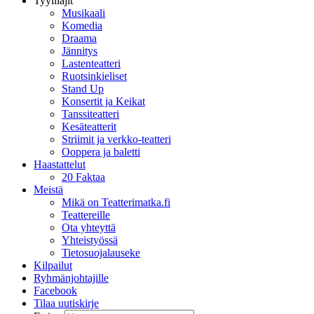
Tyylilajit
Musikaali
Komedia
Draama
Jännitys
Lastenteatteri
Ruotsinkieliset
Stand Up
Konsertit ja Keikat
Tanssiteatteri
Kesäteatterit
Striimit ja verkko-teatteri
Ooppera ja baletti
Haastattelut
20 Faktaa
Meistä
Mikä on Teatterimatka.fi
Teattereille
Ota yhteyttä
Yhteistyössä
Tietosuojalauseke
Kilpailut
Ryhmänjohtajille
Facebook
Tilaa uutiskirje