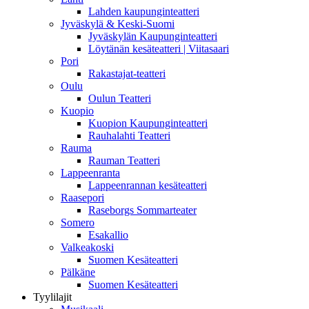
Lahden kaupunginteatteri
Jyväskylä & Keski-Suomi
Jyväskylän Kaupunginteatteri
Löytänän kesäteatteri | Viitasaari
Pori
Rakastajat-teatteri
Oulu
Oulun Teatteri
Kuopio
Kuopion Kaupunginteatteri
Rauhalahti Teatteri
Rauma
Rauman Teatteri
Lappeenranta
Lappeenrannan kesäteatteri
Raasepori
Raseborgs Sommarteater
Somero
Esakallio
Valkeakoski
Suomen Kesäteatteri
Pälkäne
Suomen Kesäteatteri
Tyylilajit