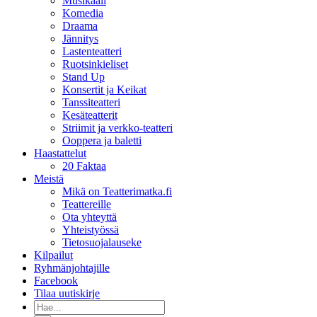
Musikaali
Komedia
Draama
Jännitys
Lastenteatteri
Ruotsinkieliset
Stand Up
Konsertit ja Keikat
Tanssiteatteri
Kesäteatterit
Striimit ja verkko-teatteri
Ooppera ja baletti
Haastattelut
20 Faktaa
Meistä
Mikä on Teatterimatka.fi
Teattereille
Ota yhteyttä
Yhteistyössä
Tietosuojalauseke
Kilpailut
Ryhmänjohtajille
Facebook
Tilaa uutiskirje
Etsi