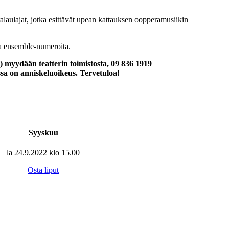
laulajat, jotka esittävät upean kattauksen oopperamusiikin
ia ensemble-numeroita.
myydään teatterin toimistosta, 09 836 1919
assa on anniskeluoikeus. Tervetuloa!
Syyskuu
la 24.9.2022 klo 15.00
Osta liput