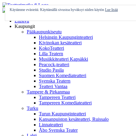
Skip
to
Käytämme evästeitä. Käyttämällä sivustoa hyväksyt niiden käytön
Lue lisää
content
Etusivu
Kaupungit
Pääkaupunkiseutu
Helsingin Kaupunginteatteri
Kivinokan kesäteatteri
KokoTeatteri
Lilla Teatern
Musiikkiteatteri Kapsäkki
Peacock-teatteri
Studio Pasila
Suomen Komediateatteri
Svenska Teatern
Teatteri Vantaa
Tampere & Pirkanmaa
Tampereen Teatteri
Tampereen Komediateatteri
Turku
Turun Kaupunginteatteri
Kansanpuiston kesäteatteri, Ruissalo
Linnateatteri
Åbo Svenska Teater
Lahti