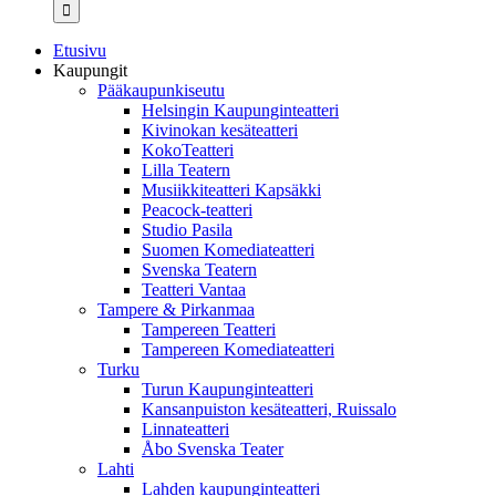
...
Etusivu
Kaupungit
Pääkaupunkiseutu
Helsingin Kaupunginteatteri
Kivinokan kesäteatteri
KokoTeatteri
Lilla Teatern
Musiikkiteatteri Kapsäkki
Peacock-teatteri
Studio Pasila
Suomen Komediateatteri
Svenska Teatern
Teatteri Vantaa
Tampere & Pirkanmaa
Tampereen Teatteri
Tampereen Komediateatteri
Turku
Turun Kaupunginteatteri
Kansanpuiston kesäteatteri, Ruissalo
Linnateatteri
Åbo Svenska Teater
Lahti
Lahden kaupunginteatteri