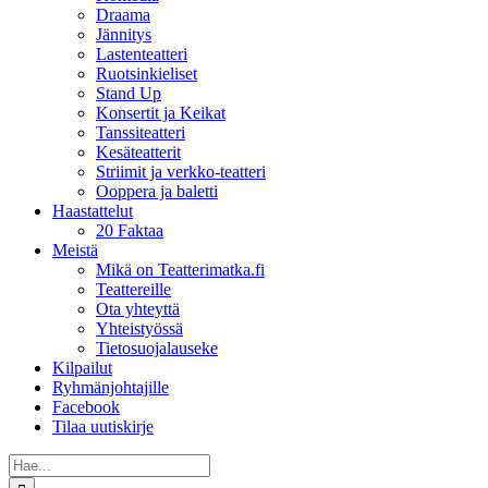
Draama
Jännitys
Lastenteatteri
Ruotsinkieliset
Stand Up
Konsertit ja Keikat
Tanssiteatteri
Kesäteatterit
Striimit ja verkko-teatteri
Ooppera ja baletti
Haastattelut
20 Faktaa
Meistä
Mikä on Teatterimatka.fi
Teattereille
Ota yhteyttä
Yhteistyössä
Tietosuojalauseke
Kilpailut
Ryhmänjohtajille
Facebook
Tilaa uutiskirje
Etsi
...