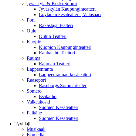
Jyväskylä & Keski-Suomi
Jyväskylän Kaupunginteatteri
Löytänän kesäteatteri | Viitasaari
Pori
Rakastajat-teatteri
Oulu
Oulun Teatteri
Kuopio
Kuopion Kaupunginteatteri
Rauhalahti Teatteri
Rauma
Rauman Teatteri
Lappeenranta
Lappeenrannan kesäteatteri
Raasepori
Raseborgs Sommarteater
Somero
Esakallio
Valkeakoski
Suomen Kesäteatteri
Pälkäne
Suomen Kesäteatteri
Tyylilajit
Musikaali
Komedia