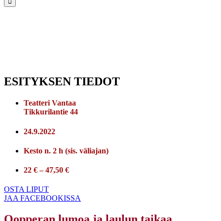
ESITYKSEN TIEDOT
Teatteri Vantaa
Tikkurilantie 44
24.9.2022
Kesto n. 2 h (sis. väliajan)
22 € – 47,50 €
OSTA LIPUT
JAA FACEBOOKISSA
Oopperan lumoa ja laulun taikaa