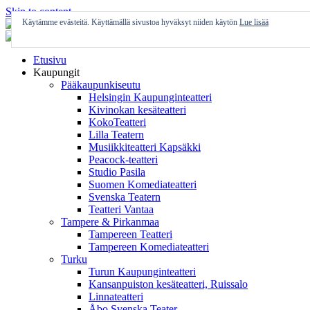
Skip to content
Käytämme evästeitä. Käyttämällä sivustoa hyväksyt niiden käytön
Lue lisää
Etusivu
Kaupungit
Pääkaupunkiseutu
Helsingin Kaupunginteatteri
Kivinokan kesäteatteri
KokoTeatteri
Lilla Teatern
Musiikkiteatteri Kapsäkki
Peacock-teatteri
Studio Pasila
Suomen Komediateatteri
Svenska Teatern
Teatteri Vantaa
Tampere & Pirkanmaa
Tampereen Teatteri
Tampereen Komediateatteri
Turku
Turun Kaupunginteatteri
Kansanpuiston kesäteatteri, Ruissalo
Linnateatteri
Åbo Svenska Teater