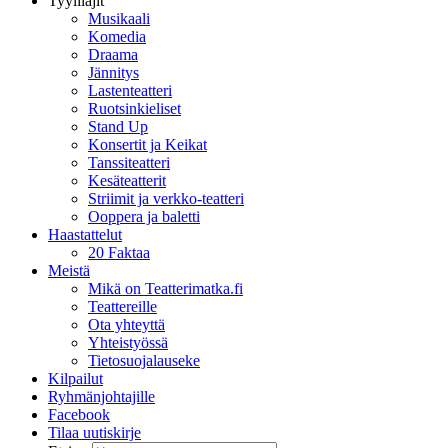
Tyylilajit
Musikaali
Komedia
Draama
Jännitys
Lastenteatteri
Ruotsinkieliset
Stand Up
Konsertit ja Keikat
Tanssiteatteri
Kesäteatterit
Striimit ja verkko-teatteri
Ooppera ja baletti
Haastattelut
20 Faktaa
Meistä
Mikä on Teatterimatka.fi
Teattereille
Ota yhteyttä
Yhteistyössä
Tietosuojalauseke
Kilpailut
Ryhmänjohtajille
Facebook
Tilaa uutiskirje