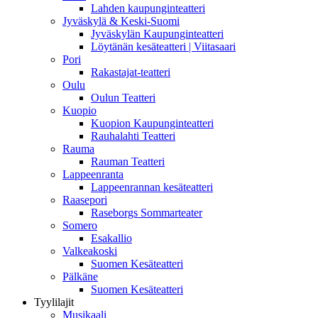
Lahden kaupunginteatteri
Jyväskylä & Keski-Suomi
Jyväskylän Kaupunginteatteri
Löytänän kesäteatteri | Viitasaari
Pori
Rakastajat-teatteri
Oulu
Oulun Teatteri
Kuopio
Kuopion Kaupunginteatteri
Rauhalahti Teatteri
Rauma
Rauman Teatteri
Lappeenranta
Lappeenrannan kesäteatteri
Raasepori
Raseborgs Sommarteater
Somero
Esakallio
Valkeakoski
Suomen Kesäteatteri
Pälkäne
Suomen Kesäteatteri
Tyylilajit
Musikaali