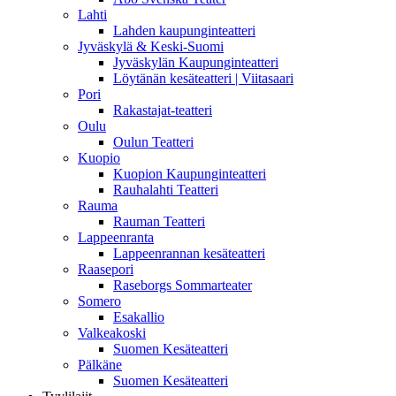
Lahti
Lahden kaupunginteatteri
Jyväskylä & Keski-Suomi
Jyväskylän Kaupunginteatteri
Löytänän kesäteatteri | Viitasaari
Pori
Rakastajat-teatteri
Oulu
Oulun Teatteri
Kuopio
Kuopion Kaupunginteatteri
Rauhalahti Teatteri
Rauma
Rauman Teatteri
Lappeenranta
Lappeenrannan kesäteatteri
Raasepori
Raseborgs Sommarteater
Somero
Esakallio
Valkeakoski
Suomen Kesäteatteri
Pälkäne
Suomen Kesäteatteri