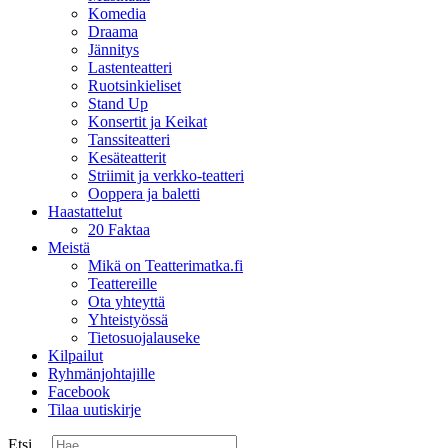
Komedia
Draama
Jännitys
Lastenteatteri
Ruotsinkieliset
Stand Up
Konsertit ja Keikat
Tanssiteatteri
Kesäteatterit
Striimit ja verkko-teatteri
Ooppera ja baletti
Haastattelut
20 Faktaa
Meistä
Mikä on Teatterimatka.fi
Teattereille
Ota yhteyttä
Yhteistyössä
Tietosuojalauseke
Kilpailut
Ryhmänjohtajille
Facebook
Tilaa uutiskirje
Etsi ...