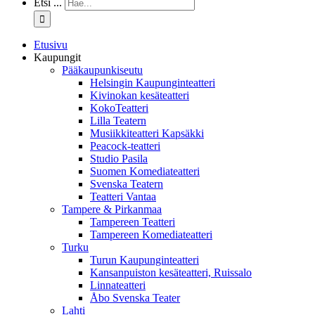
Etsi ...
Etusivu
Kaupungit
Pääkaupunkiseutu
Helsingin Kaupunginteatteri
Kivinokan kesäteatteri
KokoTeatteri
Lilla Teatern
Musiikkiteatteri Kapsäkki
Peacock-teatteri
Studio Pasila
Suomen Komediateatteri
Svenska Teatern
Teatteri Vantaa
Tampere & Pirkanmaa
Tampereen Teatteri
Tampereen Komediateatteri
Turku
Turun Kaupunginteatteri
Kansanpuiston kesäteatteri, Ruissalo
Linnateatteri
Åbo Svenska Teater
Lahti