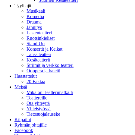
Suomen Kesäteatteri
Tyylilajit
Musikaali
Komedia
Draama
Jännitys
Lastenteatteri
Ruotsinkieliset
Stand Up
Konsertit ja Keikat
Tanssiteatteri
Kesäteatterit
Striimit ja verkko-teatteri
Ooppera ja baletti
Haastattelut
20 Faktaa
Meistä
Mikä on Teatterimatka.fi
Teattereille
Ota yhteyttä
Yhteistyössä
Tietosuojalauseke
Kilpailut
Ryhmänjohtajille
Facebook