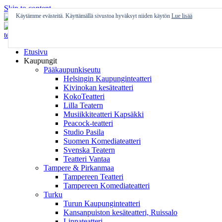
Skip to content
Käytämme evästeitä. Käyttämällä sivustoa hyväksyt niiden käytön
Lue lisää
Etusivu
Kaupungit
Pääkaupunkiseutu
Helsingin Kaupunginteatteri
Kivinokan kesäteatteri
KokoTeatteri
Lilla Teatern
Musiikkiteatteri Kapsäkki
Peacock-teatteri
Studio Pasila
Suomen Komediateatteri
Svenska Teatern
Teatteri Vantaa
Tampere & Pirkanmaa
Tampereen Teatteri
Tampereen Komediateatteri
Turku
Turun Kaupunginteatteri
Kansanpuiston kesäteatteri, Ruissalo
Linnateatteri