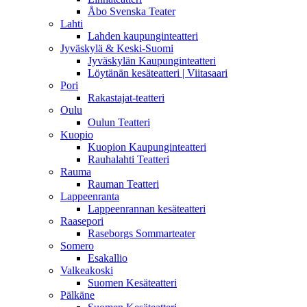
Åbo Svenska Teater
Lahti
Lahden kaupunginteatteri
Jyväskylä & Keski-Suomi
Jyväskylän Kaupunginteatteri
Löytänän kesäteatteri | Viitasaari
Pori
Rakastajat-teatteri
Oulu
Oulun Teatteri
Kuopio
Kuopion Kaupunginteatteri
Rauhalahti Teatteri
Rauma
Rauman Teatteri
Lappeenranta
Lappeenrannan kesäteatteri
Raasepori
Raseborgs Sommarteater
Somero
Esakallio
Valkeakoski
Suomen Kesäteatteri
Pälkäne