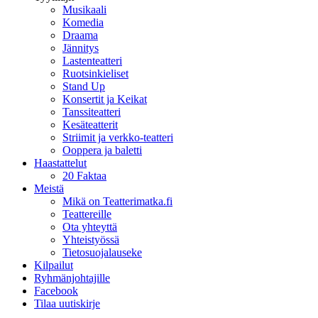
Musikaali
Komedia
Draama
Jännitys
Lastenteatteri
Ruotsinkieliset
Stand Up
Konsertit ja Keikat
Tanssiteatteri
Kesäteatterit
Striimit ja verkko-teatteri
Ooppera ja baletti
Haastattelut
20 Faktaa
Meistä
Mikä on Teatterimatka.fi
Teattereille
Ota yhteyttä
Yhteistyössä
Tietosuojalauseke
Kilpailut
Ryhmänjohtajille
Facebook
Tilaa uutiskirje