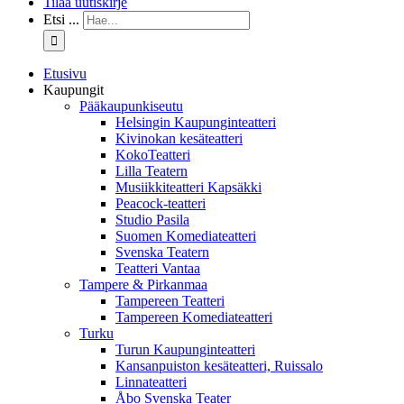
Tilaa uutiskirje
Etsi ...
Etusivu
Kaupungit
Pääkaupunkiseutu
Helsingin Kaupunginteatteri
Kivinokan kesäteatteri
KokoTeatteri
Lilla Teatern
Musiikkiteatteri Kapsäkki
Peacock-teatteri
Studio Pasila
Suomen Komediateatteri
Svenska Teatern
Teatteri Vantaa
Tampere & Pirkanmaa
Tampereen Teatteri
Tampereen Komediateatteri
Turku
Turun Kaupunginteatteri
Kansanpuiston kesäteatteri, Ruissalo
Linnateatteri
Åbo Svenska Teater