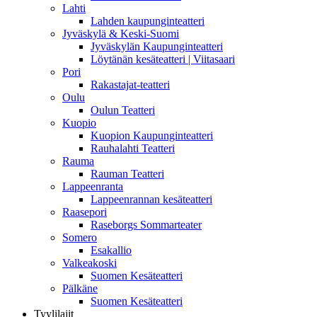
Lahti
Lahden kaupunginteatteri
Jyväskylä & Keski-Suomi
Jyväskylän Kaupunginteatteri
Löytänän kesäteatteri | Viitasaari
Pori
Rakastajat-teatteri
Oulu
Oulun Teatteri
Kuopio
Kuopion Kaupunginteatteri
Rauhalahti Teatteri
Rauma
Rauman Teatteri
Lappeenranta
Lappeenrannan kesäteatteri
Raasepori
Raseborgs Sommarteater
Somero
Esakallio
Valkeakoski
Suomen Kesäteatteri
Pälkäne
Suomen Kesäteatteri
Tyylilajit