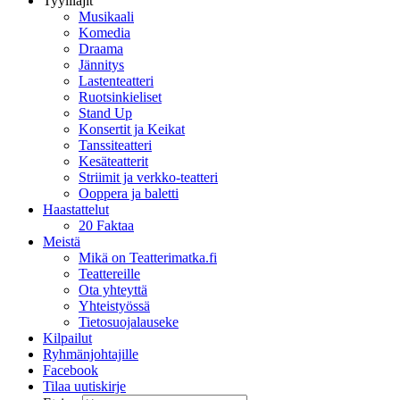
Tyylilajit
Musikaali
Komedia
Draama
Jännitys
Lastenteatteri
Ruotsinkieliset
Stand Up
Konsertit ja Keikat
Tanssiteatteri
Kesäteatterit
Striimit ja verkko-teatteri
Ooppera ja baletti
Haastattelut
20 Faktaa
Meistä
Mikä on Teatterimatka.fi
Teattereille
Ota yhteyttä
Yhteistyössä
Tietosuojalauseke
Kilpailut
Ryhmänjohtajille
Facebook
Tilaa uutiskirje