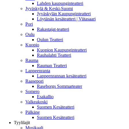
Lahden kaupunginteatteri
Jyväskylä & Keski-Suomi
Jyväskylän Kaupunginteatteri
Löytänän kesäteatteri | Viitasaari
Pori
Rakastajat-teatteri
Oulu
Oulun Teatteri
Kuopio
Kuopion Kaupunginteatteri
Rauhalahti Teatteri
Rauma
Rauman Teatteri
Lappeenranta
Lappeenrannan kesäteatteri
Raasepori
Raseborgs Sommarteater
Somero
Esakallio
Valkeakoski
Suomen Kesäteatteri
Pälkäne
Suomen Kesäteatteri
Tyylilajit
Musikaali