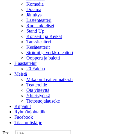
Komedia
Draama
Jännitys
Lastenteatteri
Ruotsinkieliset
Stand Up
Konsertit ja Keikat
Tanssiteatteri
Kesäteatterit
Striimit ja verkko-teatteri
Ooppera ja baletti
Haastattelut
20 Faktaa
Meistä
Mikä on Teatterimatka.fi
Teattereille
Ota yhteyttä
Yhteistyössä
Tietosuojalauseke
Kilpailut
Ryhmänjohtajille
Facebook
Tilaa uutiskirje
Etsi ...