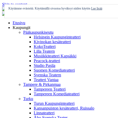
Skip to content
Käytämme evästeitä. Käyttämällä sivustoa hyväksyt niiden käytön
Lue lisää
Etusivu
Kaupungit
Pääkaupunkiseutu
Helsingin Kaupunginteatteri
Kivinokan kesäteatteri
KokoTeatteri
Lilla Teatern
Musiikkiteatteri Kapsäkki
Peacock-teatteri
Studio Pasila
Suomen Komediateatteri
Svenska Teatern
Teatteri Vantaa
Tampere & Pirkanmaa
Tampereen Teatteri
Tampereen Komediateatteri
Turku
Turun Kaupunginteatteri
Kansanpuiston kesäteatteri, Ruissalo
Linnateatteri
Åbo Svenska Teater