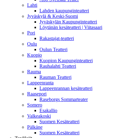
Lahti
Lahden kaupunginteatteri
Jyväskylä & Keski-Suomi
Jyväskylän Kaupunginteatteri
Löytänän kesäteatteri | Viitasaari
Pori
Rakastajat-teatteri
Oulu
Oulun Teatteri
Kuopio
Kuopion Kaupunginteatteri
Rauhalahti Teatteri
Rauma
Rauman Teatteri
Lappeenranta
Lappeenrannan kesäteatteri
Raasepori
Raseborgs Sommarteater
Somero
Esakallio
Valkeakoski
Suomen Kesäteatteri
Pälkäne
Suomen Kesäteatteri