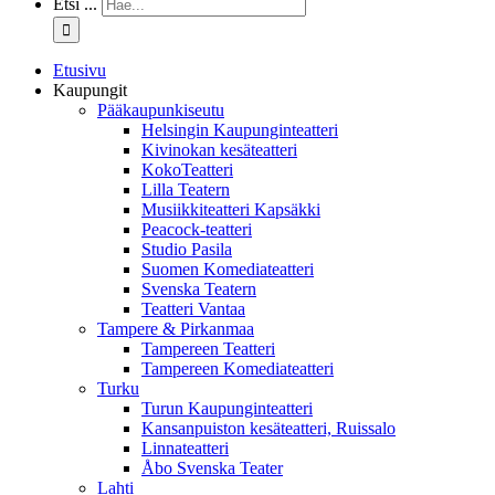
Etsi ...
Etusivu
Kaupungit
Pääkaupunkiseutu
Helsingin Kaupunginteatteri
Kivinokan kesäteatteri
KokoTeatteri
Lilla Teatern
Musiikkiteatteri Kapsäkki
Peacock-teatteri
Studio Pasila
Suomen Komediateatteri
Svenska Teatern
Teatteri Vantaa
Tampere & Pirkanmaa
Tampereen Teatteri
Tampereen Komediateatteri
Turku
Turun Kaupunginteatteri
Kansanpuiston kesäteatteri, Ruissalo
Linnateatteri
Åbo Svenska Teater
Lahti