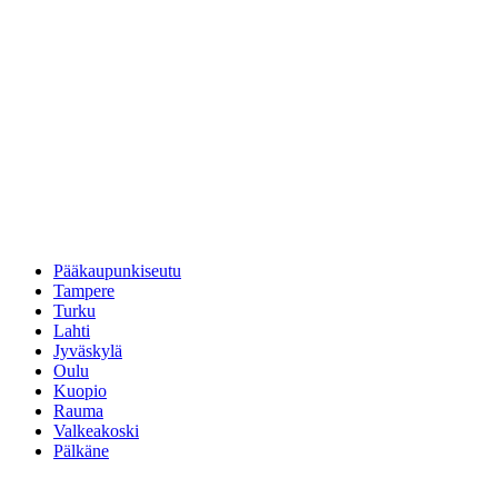
Pääkaupunkiseutu
Tampere
Turku
Lahti
Jyväskylä
Oulu
Kuopio
Rauma
Valkeakoski
Pälkäne