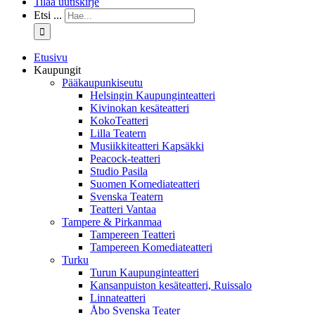
Tilaa uutiskirje
Etsi ...
Etusivu
Kaupungit
Pääkaupunkiseutu
Helsingin Kaupunginteatteri
Kivinokan kesäteatteri
KokoTeatteri
Lilla Teatern
Musiikkiteatteri Kapsäkki
Peacock-teatteri
Studio Pasila
Suomen Komediateatteri
Svenska Teatern
Teatteri Vantaa
Tampere & Pirkanmaa
Tampereen Teatteri
Tampereen Komediateatteri
Turku
Turun Kaupunginteatteri
Kansanpuiston kesäteatteri, Ruissalo
Linnateatteri
Åbo Svenska Teater