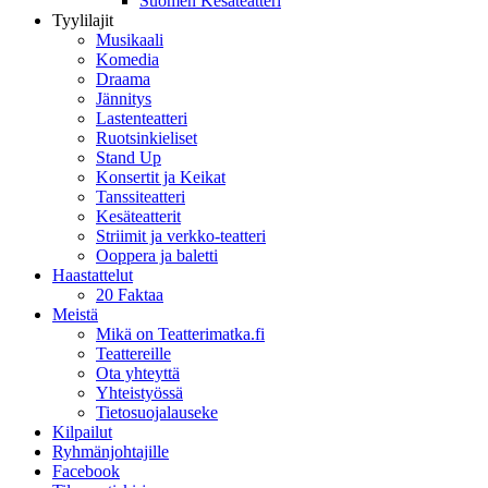
Suomen Kesäteatteri
Tyylilajit
Musikaali
Komedia
Draama
Jännitys
Lastenteatteri
Ruotsinkieliset
Stand Up
Konsertit ja Keikat
Tanssiteatteri
Kesäteatterit
Striimit ja verkko-teatteri
Ooppera ja baletti
Haastattelut
20 Faktaa
Meistä
Mikä on Teatterimatka.fi
Teattereille
Ota yhteyttä
Yhteistyössä
Tietosuojalauseke
Kilpailut
Ryhmänjohtajille
Facebook