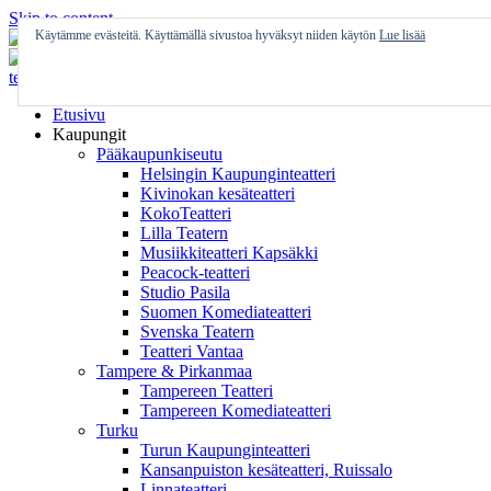
Skip to content
Käytämme evästeitä. Käyttämällä sivustoa hyväksyt niiden käytön
Lue lisää
Etusivu
Kaupungit
Pääkaupunkiseutu
Helsingin Kaupunginteatteri
Kivinokan kesäteatteri
KokoTeatteri
Lilla Teatern
Musiikkiteatteri Kapsäkki
Peacock-teatteri
Studio Pasila
Suomen Komediateatteri
Svenska Teatern
Teatteri Vantaa
Tampere & Pirkanmaa
Tampereen Teatteri
Tampereen Komediateatteri
Turku
Turun Kaupunginteatteri
Kansanpuiston kesäteatteri, Ruissalo
Linnateatteri