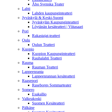
Åbo Svenska Teater
Lahti
Lahden kaupunginteatteri
Jyväskylä & Keski-Suomi
Jyväskylän Kaupunginteatteri
Löytänän kesäteatteri | Viitasaari
Pori
Rakastajat-teatteri
Oulu
Oulun Teatteri
Kuopio
Kuopion Kaupunginteatteri
Rauhalahti Teatteri
Rauma
Rauman Teatteri
Lappeenranta
Lappeenrannan kesäteatteri
Raasepori
Raseborgs Sommarteater
Somero
Esakallio
Valkeakoski
Suomen Kesäteatteri
Pälkäne