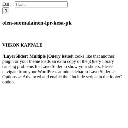
Etsi ...
olen-suomalainen-lpr-kesa-pk
VIIKON KAPPALE
!
LayerSlider: Multiple jQuery issue
It looks like that another
plugin or your theme loads an extra copy of the jQuery library
causing problems for LayerSlider to show your sliders. Please
navigate from your WordPress admin sidebar to LayerSlider ->
Options -> Advanced and enable the "Include scripts in the footer"
option.