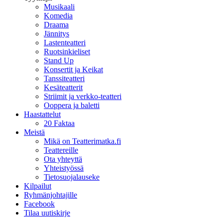
Musikaali
Komedia
Draama
Jännitys
Lastenteatteri
Ruotsinkieliset
Stand Up
Konsertit ja Keikat
Tanssiteatteri
Kesäteatterit
Striimit ja verkko-teatteri
Ooppera ja baletti
Haastattelut
20 Faktaa
Meistä
Mikä on Teatterimatka.fi
Teattereille
Ota yhteyttä
Yhteistyössä
Tietosuojalauseke
Kilpailut
Ryhmänjohtajille
Facebook
Tilaa uutiskirje