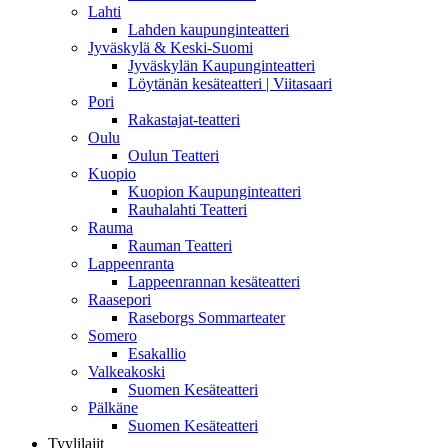
Lahti
Lahden kaupunginteatteri
Jyväskylä & Keski-Suomi
Jyväskylän Kaupunginteatteri
Löytänän kesäteatteri | Viitasaari
Pori
Rakastajat-teatteri
Oulu
Oulun Teatteri
Kuopio
Kuopion Kaupunginteatteri
Rauhalahti Teatteri
Rauma
Rauman Teatteri
Lappeenranta
Lappeenrannan kesäteatteri
Raasepori
Raseborgs Sommarteater
Somero
Esakallio
Valkeakoski
Suomen Kesäteatteri
Pälkäne
Suomen Kesäteatteri
Tyylilajit