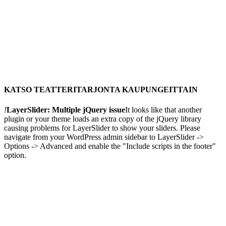
KATSO TEATTERITARJONTA KAUPUNGEITTAIN
!
LayerSlider: Multiple jQuery issue
It looks like that another
plugin or your theme loads an extra copy of the jQuery library
causing problems for LayerSlider to show your sliders. Please
navigate from your WordPress admin sidebar to LayerSlider ->
Options -> Advanced and enable the "Include scripts in the footer"
option.