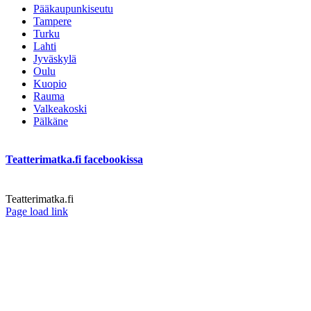
Pääkaupunkiseutu
Tampere
Turku
Lahti
Jyväskylä
Oulu
Kuopio
Rauma
Valkeakoski
Pälkäne
Teatterimatka.fi facebookissa
Teatterimatka.fi
Facebook
Page load link
Go
to
Top