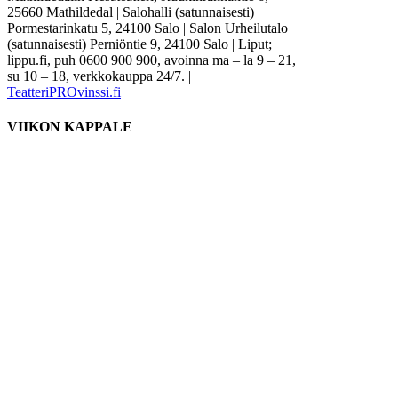
25660 Mathildedal | Salohalli (satunnaisesti)
Pormestarinkatu 5, 24100 Salo | Salon Urheilutalo
(satunnaisesti) Perniöntie 9, 24100 Salo | Liput;
lippu.fi, puh 0600 900 900, avoinna ma – la 9 – 21,
su 10 – 18, verkkokauppa 24/7. |
TeatteriPROvinssi.fi
VIIKON KAPPALE