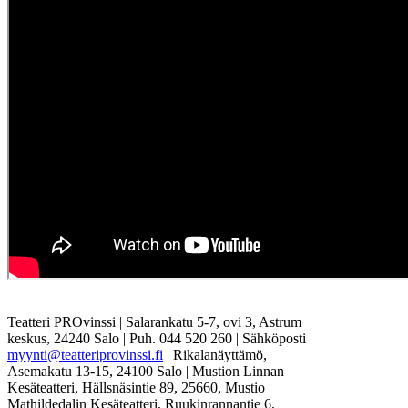
Teatteri PROvinssi | Salarankatu 5-7, ovi 3, Astrum
keskus, 24240 Salo | Puh. 044 520 260 | Sähköposti
myynti@teatteriprovinssi.fi
| Rikalanäyttämö,
Asemakatu 13-15, 24100 Salo | Mustion Linnan
Kesäteatteri, Hällsnäsintie 89, 25660, Mustio |
Mathildedalin Kesäteatteri, Ruukinrannantie 6,