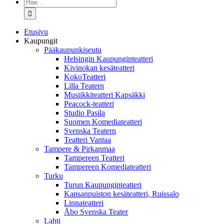
Etsi
...
Etusivu
Kaupungit
Pääkaupunkiseutu
Helsingin Kaupunginteatteri
Kivinokan kesäteatteri
KokoTeatteri
Lilla Teatern
Musiikkiteatteri Kapsäkki
Peacock-teatteri
Studio Pasila
Suomen Komediateatteri
Svenska Teatern
Teatteri Vantaa
Tampere & Pirkanmaa
Tampereen Teatteri
Tampereen Komediateatteri
Turku
Turun Kaupunginteatteri
Kansanpuiston kesäteatteri, Ruissalo
Linnateatteri
Åbo Svenska Teater
Lahti