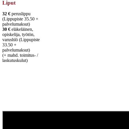
Liput
32 €
peruslippu
(Lippupiste 35.50 +
palvelumaksut)
30 €
eläkeläinen,
opiskelija, työtön,
varushlö (Lippupiste
33.50 +
palvelumaksut)
(+ mahd. toimitus- /
laskutuskulut)