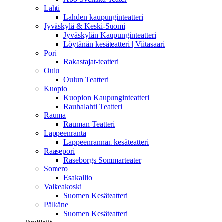
Lahti
Lahden kaupunginteatteri
Jyväskylä & Keski-Suomi
Jyväskylän Kaupunginteatteri
Löytänän kesäteatteri | Viitasaari
Pori
Rakastajat-teatteri
Oulu
Oulun Teatteri
Kuopio
Kuopion Kaupunginteatteri
Rauhalahti Teatteri
Rauma
Rauman Teatteri
Lappeenranta
Lappeenrannan kesäteatteri
Raasepori
Raseborgs Sommarteater
Somero
Esakallio
Valkeakoski
Suomen Kesäteatteri
Pälkäne
Suomen Kesäteatteri