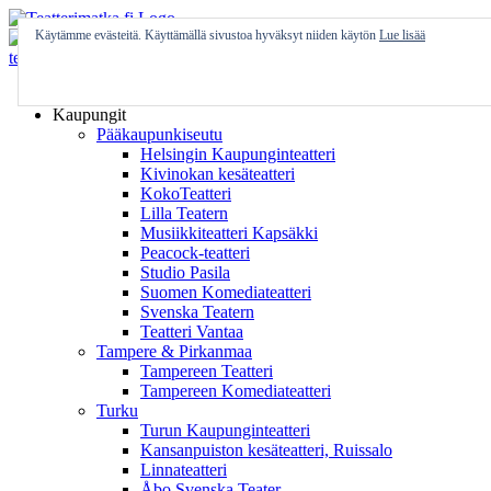
Skip
to
Käytämme evästeitä. Käyttämällä sivustoa hyväksyt niiden käytön
Lue lisää
content
Etusivu
Kaupungit
Pääkaupunkiseutu
Helsingin Kaupunginteatteri
Kivinokan kesäteatteri
KokoTeatteri
Lilla Teatern
Musiikkiteatteri Kapsäkki
Peacock-teatteri
Studio Pasila
Suomen Komediateatteri
Svenska Teatern
Teatteri Vantaa
Tampere & Pirkanmaa
Tampereen Teatteri
Tampereen Komediateatteri
Turku
Turun Kaupunginteatteri
Kansanpuiston kesäteatteri, Ruissalo
Linnateatteri
Åbo Svenska Teater