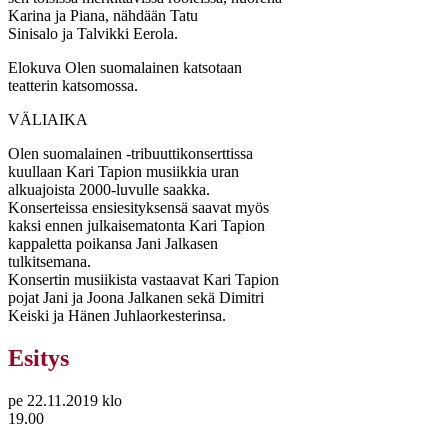
Karina ja Piana, nähdään Tatu
Sinisalo ja Talvikki Eerola.
Elokuva Olen suomalainen katsotaan
teatterin katsomossa.
VÄLIAIKA
Olen suomalainen -tribuuttikonserttissa
kuullaan Kari Tapion musiikkia uran
alkuajoista 2000-luvulle saakka.
Konserteissa ensiesityksensä saavat myös
kaksi ennen julkaisematonta Kari Tapion
kappaletta poikansa Jani Jalkasen
tulkitsemana.
Konsertin musiikista vastaavat Kari Tapion
pojat Jani ja Joona Jalkanen sekä Dimitri
Keiski ja Hänen Juhlaorkesterinsa.
Esitys
pe 22.11.2019 klo
19.00