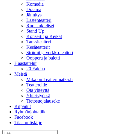
Komedia
Draama
Jännitys
Lastenteatteri
Ruotsinkieliset
Stand Up
Konsertit ja Keikat
Tanssiteatteri
Kesäteatterit
Striimit ja verkko-teatteri
Ooppera ja baletti
Haastattelut
20 Faktaa
Meistä
Mikä on Teatterimatka.fi
Teattereille
Ota yhteyttä
Yhteistyössä
Tietosuojalauseke
Kilpailut
Ryhmänjohtajille
Facebook
Tilaa uutiskirje
Etsi