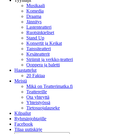
Tyylilajit
Musikaali
Komedia
Draama
Jännitys
Lastenteatteri
Ruotsinkieliset
Stand Up
Konsertit ja Keikat
Tanssiteatteri
Kesäteatterit
Striimit ja verkko-teatteri
Ooppera ja baletti
Haastattelut
20 Faktaa
Meistä
Mikä on Teatterimatka.fi
Teattereille
Ota yhteyttä
Yhteistyössä
Tietosuojalauseke
Kilpailut
Ryhmänjohtajille
Facebook
Tilaa uutiskirje