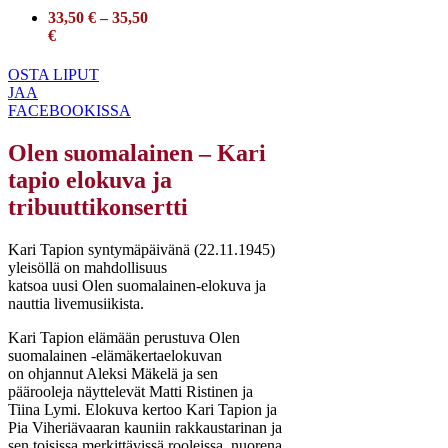
33,50 € – 35,50
€
OSTA LIPUT
JAA
FACEBOOKISSA
Olen suomalainen – Kari
tapio elokuva ja
tribuuttikonsertti
Kari Tapion syntymäpäivänä (22.11.1945)
yleisöllä on mahdollisuus
katsoa uusi Olen suomalainen-elokuva ja
nauttia livemusiikista.
Kari Tapion elämään perustuva Olen
suomalainen -elämäkertaelokuvan
on ohjannut Aleksi Mäkelä ja sen
päärooleja näyttelevät Matti Ristinen ja
Tiina Lymi. Elokuva kertoo Kari Tapion ja
Pia Viheriävaaran kauniin rakkaustarinan ja
sen toisissa merkittävissä rooleissa, nuorena