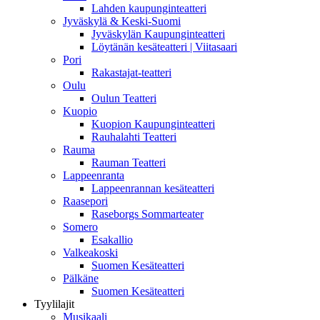
Lahden kaupunginteatteri
Jyväskylä & Keski-Suomi
Jyväskylän Kaupunginteatteri
Löytänän kesäteatteri | Viitasaari
Pori
Rakastajat-teatteri
Oulu
Oulun Teatteri
Kuopio
Kuopion Kaupunginteatteri
Rauhalahti Teatteri
Rauma
Rauman Teatteri
Lappeenranta
Lappeenrannan kesäteatteri
Raasepori
Raseborgs Sommarteater
Somero
Esakallio
Valkeakoski
Suomen Kesäteatteri
Pälkäne
Suomen Kesäteatteri
Tyylilajit
Musikaali