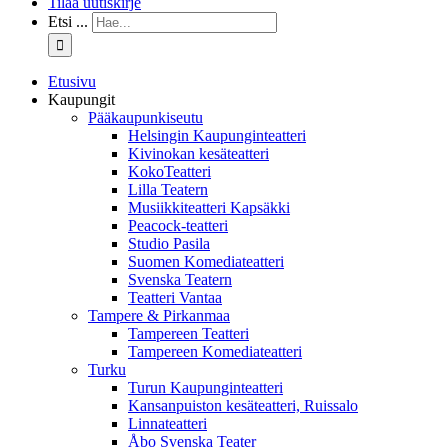
Tilaa uutiskirje
Etsi ...
Etusivu
Kaupungit
Pääkaupunkiseutu
Helsingin Kaupunginteatteri
Kivinokan kesäteatteri
KokoTeatteri
Lilla Teatern
Musiikkiteatteri Kapsäkki
Peacock-teatteri
Studio Pasila
Suomen Komediateatteri
Svenska Teatern
Teatteri Vantaa
Tampere & Pirkanmaa
Tampereen Teatteri
Tampereen Komediateatteri
Turku
Turun Kaupunginteatteri
Kansanpuiston kesäteatteri, Ruissalo
Linnateatteri
Åbo Svenska Teater