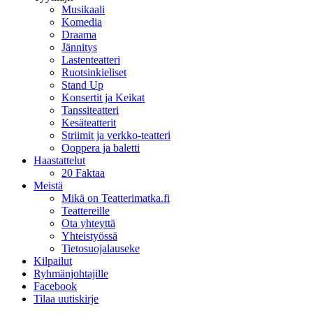
Musikaali
Komedia
Draama
Jännitys
Lastenteatteri
Ruotsinkieliset
Stand Up
Konsertit ja Keikat
Tanssiteatteri
Kesäteatterit
Striimit ja verkko-teatteri
Ooppera ja baletti
Haastattelut
20 Faktaa
Meistä
Mikä on Teatterimatka.fi
Teattereille
Ota yhteyttä
Yhteistyössä
Tietosuojalauseke
Kilpailut
Ryhmänjohtajille
Facebook
Tilaa uutiskirje