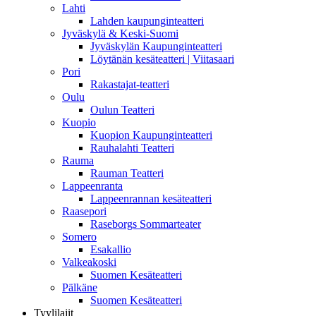
Lahti
Lahden kaupunginteatteri
Jyväskylä & Keski-Suomi
Jyväskylän Kaupunginteatteri
Löytänän kesäteatteri | Viitasaari
Pori
Rakastajat-teatteri
Oulu
Oulun Teatteri
Kuopio
Kuopion Kaupunginteatteri
Rauhalahti Teatteri
Rauma
Rauman Teatteri
Lappeenranta
Lappeenrannan kesäteatteri
Raasepori
Raseborgs Sommarteater
Somero
Esakallio
Valkeakoski
Suomen Kesäteatteri
Pälkäne
Suomen Kesäteatteri
Tyylilajit