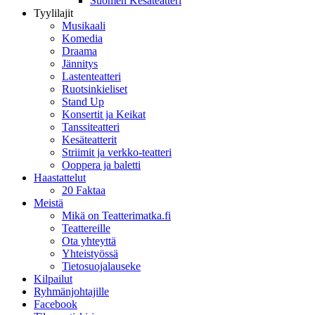
Suomen Kesäteatteri
Tyylilajit
Musikaali
Komedia
Draama
Jännitys
Lastenteatteri
Ruotsinkieliset
Stand Up
Konsertit ja Keikat
Tanssiteatteri
Kesäteatterit
Striimit ja verkko-teatteri
Ooppera ja baletti
Haastattelut
20 Faktaa
Meistä
Mikä on Teatterimatka.fi
Teattereille
Ota yhteyttä
Yhteistyössä
Tietosuojalauseke
Kilpailut
Ryhmänjohtajille
Facebook