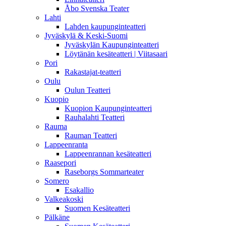
Åbo Svenska Teater
Lahti
Lahden kaupunginteatteri
Jyväskylä & Keski-Suomi
Jyväskylän Kaupunginteatteri
Löytänän kesäteatteri | Viitasaari
Pori
Rakastajat-teatteri
Oulu
Oulun Teatteri
Kuopio
Kuopion Kaupunginteatteri
Rauhalahti Teatteri
Rauma
Rauman Teatteri
Lappeenranta
Lappeenrannan kesäteatteri
Raasepori
Raseborgs Sommarteater
Somero
Esakallio
Valkeakoski
Suomen Kesäteatteri
Pälkäne