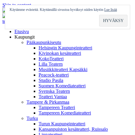
Skip to content
Käytämme evästeitä. Käyttämällä sivustoa hyväksyt niiden käytön
Lue lisää
Etusivu
Kaupungit
Pääkaupunkiseutu
Helsingin Kaupunginteatteri
Kivinokan kesäteatteri
KokoTeatteri
Lilla Teatern
Musiikkiteatteri Kapsäkki
Peacock-teatteri
Studio Pasila
Suomen Komediateatteri
Svenska Teatern
Teatteri Vantaa
Tampere & Pirkanmaa
Tampereen Teatteri
Tampereen Komediateatteri
Turku
Turun Kaupunginteatteri
Kansanpuiston kesäteatteri, Ruissalo
Linnateatteri