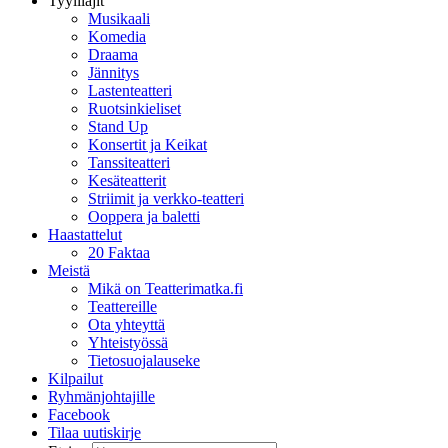
Tyylilajit
Musikaali
Komedia
Draama
Jännitys
Lastenteatteri
Ruotsinkieliset
Stand Up
Konsertit ja Keikat
Tanssiteatteri
Kesäteatterit
Striimit ja verkko-teatteri
Ooppera ja baletti
Haastattelut
20 Faktaa
Meistä
Mikä on Teatterimatka.fi
Teattereille
Ota yhteyttä
Yhteistyössä
Tietosuojalauseke
Kilpailut
Ryhmänjohtajille
Facebook
Tilaa uutiskirje