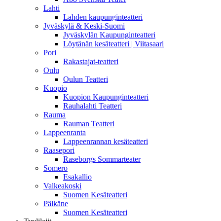
Lahti
Lahden kaupunginteatteri
Jyväskylä & Keski-Suomi
Jyväskylän Kaupunginteatteri
Löytänän kesäteatteri | Viitasaari
Pori
Rakastajat-teatteri
Oulu
Oulun Teatteri
Kuopio
Kuopion Kaupunginteatteri
Rauhalahti Teatteri
Rauma
Rauman Teatteri
Lappeenranta
Lappeenrannan kesäteatteri
Raasepori
Raseborgs Sommarteater
Somero
Esakallio
Valkeakoski
Suomen Kesäteatteri
Pälkäne
Suomen Kesäteatteri