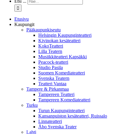
Etsi ...
Etusivu
Kaupungit
Pääkaupunkiseutu
Helsingin Kaupunginteatteri
Kivinokan kesäteatteri
KokoTeatteri
Lilla Teatern
Musiikkiteatteri Kapsäkki
Peacock-teatteri
Studio Pasila
Suomen Komediateatteri
Svenska Teatern
Teatteri Vantaa
Tampere & Pirkanmaa
Tampereen Teatteri
Tampereen Komediateatteri
Turku
Turun Kaupunginteatteri
Kansanpuiston kesäteatteri, Ruissalo
Linnateatteri
Åbo Svenska Teater
Lahti