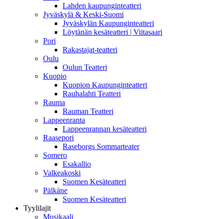
Lahden kaupunginteatteri
Jyväskylä & Keski-Suomi
Jyväskylän Kaupunginteatteri
Löytänän kesäteatteri | Viitasaari
Pori
Rakastajat-teatteri
Oulu
Oulun Teatteri
Kuopio
Kuopion Kaupunginteatteri
Rauhalahti Teatteri
Rauma
Rauman Teatteri
Lappeenranta
Lappeenrannan kesäteatteri
Raasepori
Raseborgs Sommarteater
Somero
Esakallio
Valkeakoski
Suomen Kesäteatteri
Pälkäne
Suomen Kesäteatteri
Tyylilajit
Musikaali