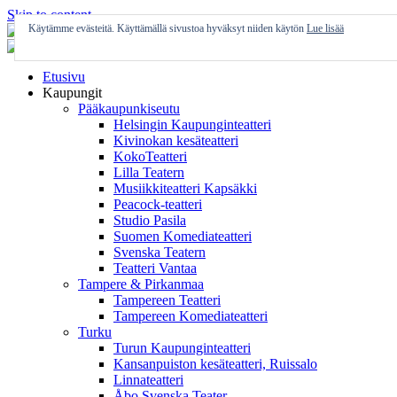
Skip to content
Käytämme evästeitä. Käyttämällä sivustoa hyväksyt niiden käytön
Lue lisää
Etusivu
Kaupungit
Pääkaupunkiseutu
Helsingin Kaupunginteatteri
Kivinokan kesäteatteri
KokoTeatteri
Lilla Teatern
Musiikkiteatteri Kapsäkki
Peacock-teatteri
Studio Pasila
Suomen Komediateatteri
Svenska Teatern
Teatteri Vantaa
Tampere & Pirkanmaa
Tampereen Teatteri
Tampereen Komediateatteri
Turku
Turun Kaupunginteatteri
Kansanpuiston kesäteatteri, Ruissalo
Linnateatteri
Åbo Svenska Teater