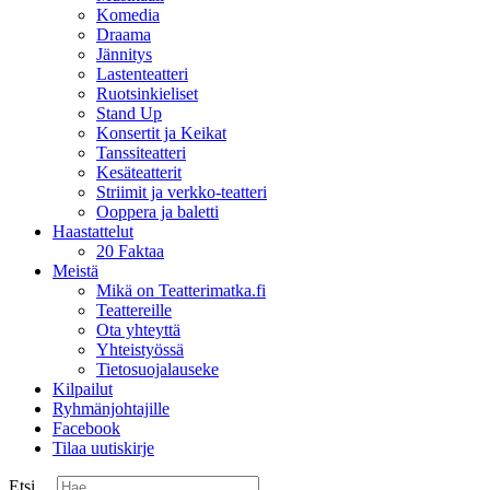
Komedia
Draama
Jännitys
Lastenteatteri
Ruotsinkieliset
Stand Up
Konsertit ja Keikat
Tanssiteatteri
Kesäteatterit
Striimit ja verkko-teatteri
Ooppera ja baletti
Haastattelut
20 Faktaa
Meistä
Mikä on Teatterimatka.fi
Teattereille
Ota yhteyttä
Yhteistyössä
Tietosuojalauseke
Kilpailut
Ryhmänjohtajille
Facebook
Tilaa uutiskirje
Etsi ...