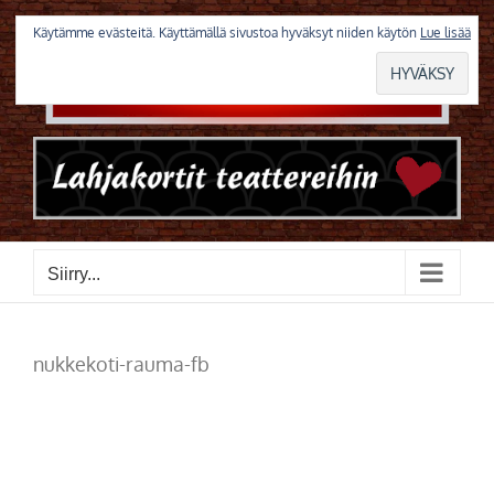
Skip
to
Käytämme evästeitä. Käyttämällä sivustoa hyväksyt niiden käytön
Lue lisää
content
Siirry...
nukkekoti-rauma-fb