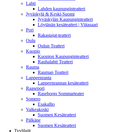
Lahti
Lahden kaupunginteatteri
Jyväskylä & Keski-Suomi
Jyväskylän Kaupunginteatteri
Löytänän kesäteatteri | Viitasaari
Pori
Rakastajat-teatteri
Oulu
Oulun Teatteri
Kuopio
Kuopion Kaupunginteatteri
Rauhalahti Teatteri
Rauma
Rauman Teatteri
Lappeenranta
Lappeenrannan kesäteatteri
Raasepori
Raseborgs Sommarteater
Somero
Esakallio
Valkeakoski
Suomen Kesäteatteri
Pälkäne
Suomen Kesäteatteri
Tyylilajit