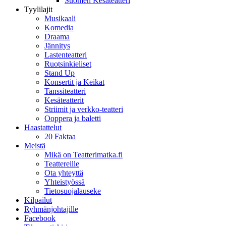
Suomen Kesäteatteri
Tyylilajit
Musikaali
Komedia
Draama
Jännitys
Lastenteatteri
Ruotsinkieliset
Stand Up
Konsertit ja Keikat
Tanssiteatteri
Kesäteatterit
Striimit ja verkko-teatteri
Ooppera ja baletti
Haastattelut
20 Faktaa
Meistä
Mikä on Teatterimatka.fi
Teattereille
Ota yhteyttä
Yhteistyössä
Tietosuojalauseke
Kilpailut
Ryhmänjohtajille
Facebook