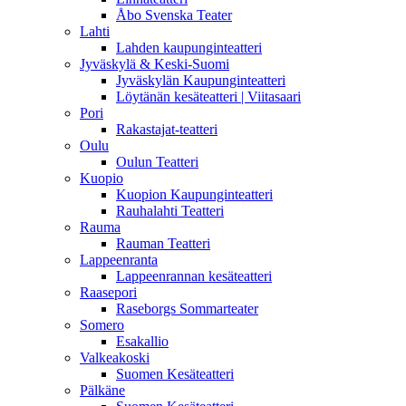
Åbo Svenska Teater
Lahti
Lahden kaupunginteatteri
Jyväskylä & Keski-Suomi
Jyväskylän Kaupunginteatteri
Löytänän kesäteatteri | Viitasaari
Pori
Rakastajat-teatteri
Oulu
Oulun Teatteri
Kuopio
Kuopion Kaupunginteatteri
Rauhalahti Teatteri
Rauma
Rauman Teatteri
Lappeenranta
Lappeenrannan kesäteatteri
Raasepori
Raseborgs Sommarteater
Somero
Esakallio
Valkeakoski
Suomen Kesäteatteri
Pälkäne