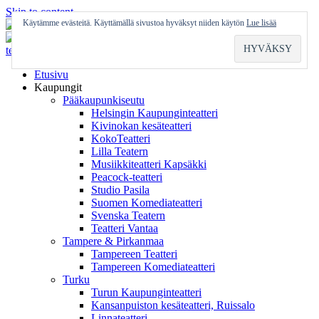
Skip to content
Käytämme evästeitä. Käyttämällä sivustoa hyväksyt niiden käytön
Lue lisää
Etusivu
Kaupungit
Pääkaupunkiseutu
Helsingin Kaupunginteatteri
Kivinokan kesäteatteri
KokoTeatteri
Lilla Teatern
Musiikkiteatteri Kapsäkki
Peacock-teatteri
Studio Pasila
Suomen Komediateatteri
Svenska Teatern
Teatteri Vantaa
Tampere & Pirkanmaa
Tampereen Teatteri
Tampereen Komediateatteri
Turku
Turun Kaupunginteatteri
Kansanpuiston kesäteatteri, Ruissalo
Linnateatteri