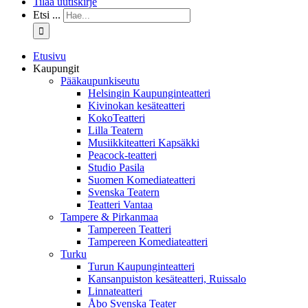
Tilaa uutiskirje
Etsi ...
Etusivu
Kaupungit
Pääkaupunkiseutu
Helsingin Kaupunginteatteri
Kivinokan kesäteatteri
KokoTeatteri
Lilla Teatern
Musiikkiteatteri Kapsäkki
Peacock-teatteri
Studio Pasila
Suomen Komediateatteri
Svenska Teatern
Teatteri Vantaa
Tampere & Pirkanmaa
Tampereen Teatteri
Tampereen Komediateatteri
Turku
Turun Kaupunginteatteri
Kansanpuiston kesäteatteri, Ruissalo
Linnateatteri
Åbo Svenska Teater