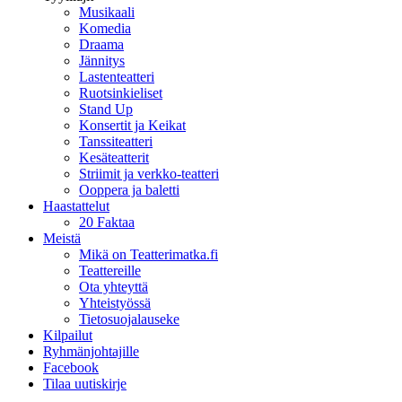
Musikaali
Komedia
Draama
Jännitys
Lastenteatteri
Ruotsinkieliset
Stand Up
Konsertit ja Keikat
Tanssiteatteri
Kesäteatterit
Striimit ja verkko-teatteri
Ooppera ja baletti
Haastattelut
20 Faktaa
Meistä
Mikä on Teatterimatka.fi
Teattereille
Ota yhteyttä
Yhteistyössä
Tietosuojalauseke
Kilpailut
Ryhmänjohtajille
Facebook
Tilaa uutiskirje