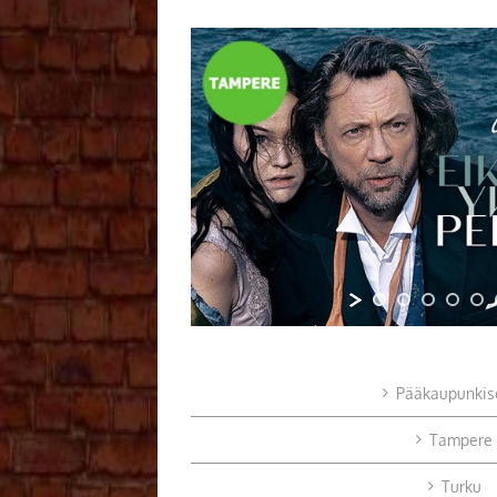
Pääkaupunkis
Tampere
Turku