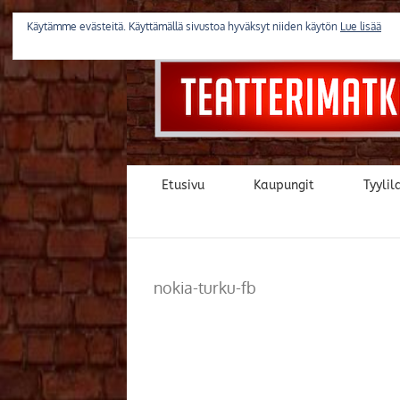
Skip
to
Käytämme evästeitä. Käyttämällä sivustoa hyväksyt niiden käytön
Lue lisää
content
Etusivu
Kaupungit
Tyylila
nokia-turku-fb