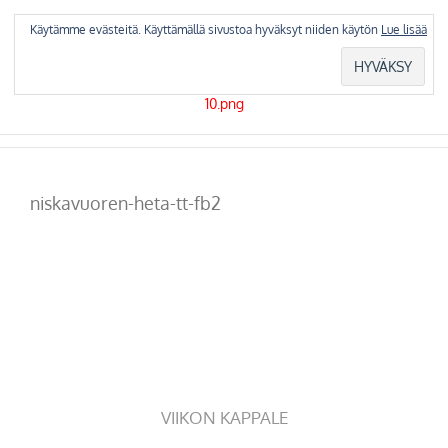
Skip
to
Käytämme evästeitä. Käyttämällä sivustoa hyväksyt niiden käytön
Lue lisää
content
niskavuoren-heta-tt-fb2
VIIKON KAPPALE