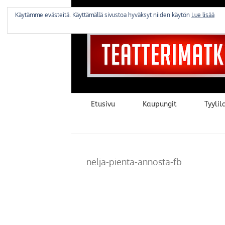
Skip
to
Käytämme evästeitä. Käyttämällä sivustoa hyväksyt niiden käytön
Lue lisää
content
Etusivu
Kaupungit
Tyylila
nelja-pienta-annosta-fb