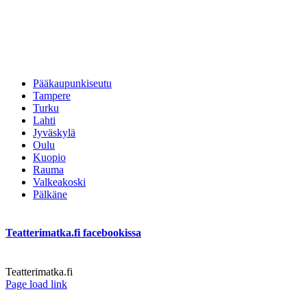
Pääkaupunkiseutu
Tampere
Turku
Lahti
Jyväskylä
Oulu
Kuopio
Rauma
Valkeakoski
Pälkäne
Teatterimatka.fi facebookissa
Teatterimatka.fi
Facebook
Page load link
Go