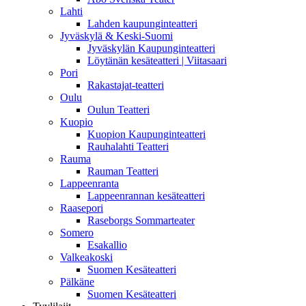
Lahti
Lahden kaupunginteatteri
Jyväskylä & Keski-Suomi
Jyväskylän Kaupunginteatteri
Löytänän kesäteatteri | Viitasaari
Pori
Rakastajat-teatteri
Oulu
Oulun Teatteri
Kuopio
Kuopion Kaupunginteatteri
Rauhalahti Teatteri
Rauma
Rauman Teatteri
Lappeenranta
Lappeenrannan kesäteatteri
Raasepori
Raseborgs Sommarteater
Somero
Esakallio
Valkeakoski
Suomen Kesäteatteri
Pälkäne
Suomen Kesäteatteri