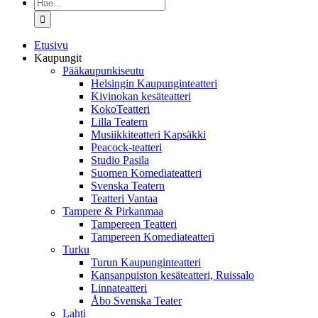
Etsi
...
Etusivu
Kaupungit
Pääkaupunkiseutu
Helsingin Kaupunginteatteri
Kivinokan kesäteatteri
KokoTeatteri
Lilla Teatern
Musiikkiteatteri Kapsäkki
Peacock-teatteri
Studio Pasila
Suomen Komediateatteri
Svenska Teatern
Teatteri Vantaa
Tampere & Pirkanmaa
Tampereen Teatteri
Tampereen Komediateatteri
Turku
Turun Kaupunginteatteri
Kansanpuiston kesäteatteri, Ruissalo
Linnateatteri
Åbo Svenska Teater
Lahti