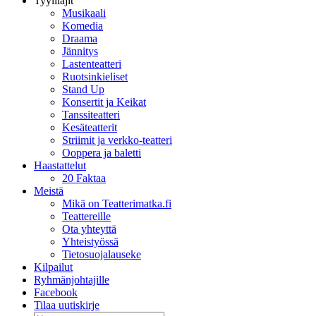
Tyylilajit
Musikaali
Komedia
Draama
Jännitys
Lastenteatteri
Ruotsinkieliset
Stand Up
Konsertit ja Keikat
Tanssiteatteri
Kesäteatterit
Striimit ja verkko-teatteri
Ooppera ja baletti
Haastattelut
20 Faktaa
Meistä
Mikä on Teatterimatka.fi
Teattereille
Ota yhteyttä
Yhteistyössä
Tietosuojalauseke
Kilpailut
Ryhmänjohtajille
Facebook
Tilaa uutiskirje