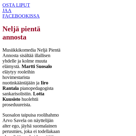
OSTA LIPUT
JAA
FACEBOOKISSA
Neljä pientä
annosta
Musiikkikomedia Neljä Pientä
Annosta sisältää illallisen
yhdelle ja kolme muuta
elämystä.
Martti Suosalo
eläytyy rooleihin
hovimestarista
nuotinkääntäjään ja
Iiro
Rantala
pianopedagogista
sankarisolistiin.
Lotta
Kuusisto
huolehtii
proseduureista.
Suosalon taipuisa roolihahmo
Arvo Savela on näyttelijän
alter ego, jäyhä suomalainen
perusmies, joka ei todellakaan