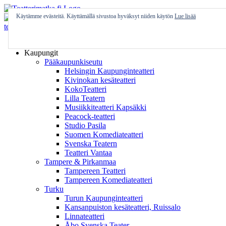
Skip
to
Käytämme evästeitä. Käyttämällä sivustoa hyväksyt niiden käytön
Lue lisää
content
Etusivu
Kaupungit
Pääkaupunkiseutu
Helsingin Kaupunginteatteri
Kivinokan kesäteatteri
KokoTeatteri
Lilla Teatern
Musiikkiteatteri Kapsäkki
Peacock-teatteri
Studio Pasila
Suomen Komediateatteri
Svenska Teatern
Teatteri Vantaa
Tampere & Pirkanmaa
Tampereen Teatteri
Tampereen Komediateatteri
Turku
Turun Kaupunginteatteri
Kansanpuiston kesäteatteri, Ruissalo
Linnateatteri
Åbo Svenska Teater