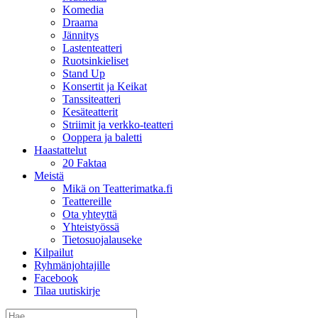
Komedia
Draama
Jännitys
Lastenteatteri
Ruotsinkieliset
Stand Up
Konsertit ja Keikat
Tanssiteatteri
Kesäteatterit
Striimit ja verkko-teatteri
Ooppera ja baletti
Haastattelut
20 Faktaa
Meistä
Mikä on Teatterimatka.fi
Teattereille
Ota yhteyttä
Yhteistyössä
Tietosuojalauseke
Kilpailut
Ryhmänjohtajille
Facebook
Tilaa uutiskirje
Etsi