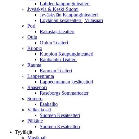
Lahden kaupunginteatteri
Jyväskylä & Keski-Suomi
Jyväskylän Kaupunginteatteri
Löytänän kesäteatteri | Viitasaari
Pori
Rakastajat-teatteri
Oulu
Oulun Teatteri
Kuopio
Kuopion Kaupunginteatteri
Rauhalahti Teatteri
Rauma
Rauman Teatteri
Lappeenranta
Lappeenrannan kesäteatteri
Raasepori
Raseborgs Sommarteater
Somero
Esakallio
Valkeakoski
Suomen Kesäteatteri
Pälkäne
Suomen Kesäteatteri
Tyylilajit
Musikaali