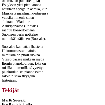
ole mikään puheiden pitäjä.
Esityksen yksi pieni annos
nautitaan flyygelin äärellä, kun
Minskistä maailmankiertueensa
vuosikymmeniä sitten
aloittanut Vladimir
Ashkipäivässä (Rantala)
saapuu konsertoimaan
Suomeen perin notkeine
nuotinkääntäjineen (Suosalo).
Suosaloa kannattaa ihastella
lähituntumassa: mainio
mimiikka on puoli ruokaa.
Yleisö pääsee mukaan myös
Iironin pianokouluun, joka on
roisilla huumorilla sävytettyä
pikakoulutusta pianonsoiton
saloihin sekä flyygelin
historiaan.
Tekijät
Martti Suosalo,
Iiro Rantala, Lotta