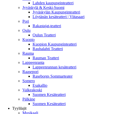
Lahden kaupunginteatteri
Jyväskylä & Keski-Suomi
Jyväskylän Kaupunginteatteri
Löytänän kesäteatteri | Viitasaari
Pori
Rakastajat-teatteri
Oulu
Oulun Teatteri
Kuopio
Kuopion Kaupunginteatteri
Rauhalahti Teatteri
Rauma
Rauman Teatteri
Lappeenranta
Lappeenrannan kesäteatteri
Raasepori
Raseborgs Sommarteater
Somero
Esakallio
Valkeakoski
Suomen Kesäteatteri
Pälkäne
Suomen Kesäteatteri
Tyylilajit
Musikaali