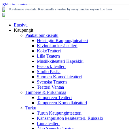
Skip to content
Käytämme evästeitä. Käyttämällä sivustoa hyväksyt niiden käytön
Lue lisää
Etusivu
Kaupungit
Pääkaupunkiseutu
Helsingin Kaupunginteatteri
Kivinokan kesäteatteri
KokoTeatteri
Lilla Teatern
Musiikkiteatteri Kapsäkki
Peacock-teatteri
Studio Pasila
Suomen Komediateatteri
Svenska Teatern
Teatteri Vantaa
Tampere & Pirkanmaa
Tampereen Teatteri
Tampereen Komediateatteri
Turku
Turun Kaupunginteatteri
Kansanpuiston kesäteatteri, Ruissalo
Linnateatteri
Åbo Svenska Teater