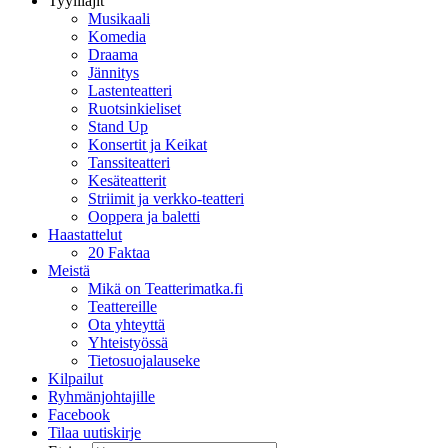
Tyylilajit
Musikaali
Komedia
Draama
Jännitys
Lastenteatteri
Ruotsinkieliset
Stand Up
Konsertit ja Keikat
Tanssiteatteri
Kesäteatterit
Striimit ja verkko-teatteri
Ooppera ja baletti
Haastattelut
20 Faktaa
Meistä
Mikä on Teatterimatka.fi
Teattereille
Ota yhteyttä
Yhteistyössä
Tietosuojalauseke
Kilpailut
Ryhmänjohtajille
Facebook
Tilaa uutiskirje