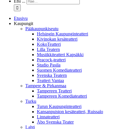
Etsi ...
Etusivu
Kaupungit
Pääkaupunkiseutu
Helsingin Kaupunginteatteri
Kivinokan kesäteatteri
KokoTeatteri
Lilla Teatern
Musiikkiteatteri Kapsäkki
Peacock-teatteri
Studio Pasila
Suomen Komediateatteri
Svenska Teatern
Teatteri Vantaa
Tampere & Pirkanmaa
Tampereen Teatteri
Tampereen Komediateatteri
Turku
Turun Kaupunginteatteri
Kansanpuiston kesäteatteri, Ruissalo
Linnateatteri
Åbo Svenska Teater
Lahti