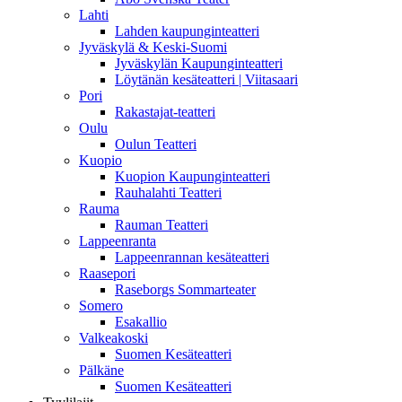
Lahti
Lahden kaupunginteatteri
Jyväskylä & Keski-Suomi
Jyväskylän Kaupunginteatteri
Löytänän kesäteatteri | Viitasaari
Pori
Rakastajat-teatteri
Oulu
Oulun Teatteri
Kuopio
Kuopion Kaupunginteatteri
Rauhalahti Teatteri
Rauma
Rauman Teatteri
Lappeenranta
Lappeenrannan kesäteatteri
Raasepori
Raseborgs Sommarteater
Somero
Esakallio
Valkeakoski
Suomen Kesäteatteri
Pälkäne
Suomen Kesäteatteri