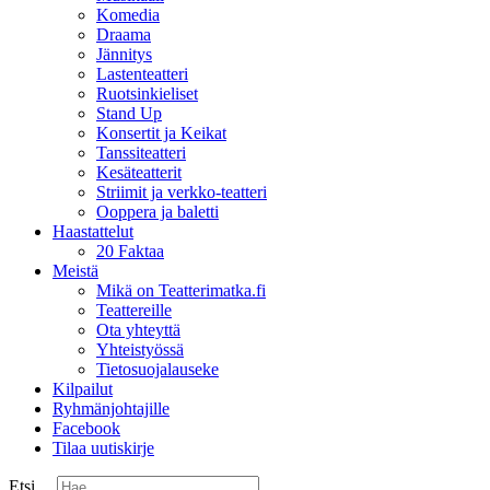
Komedia
Draama
Jännitys
Lastenteatteri
Ruotsinkieliset
Stand Up
Konsertit ja Keikat
Tanssiteatteri
Kesäteatterit
Striimit ja verkko-teatteri
Ooppera ja baletti
Haastattelut
20 Faktaa
Meistä
Mikä on Teatterimatka.fi
Teattereille
Ota yhteyttä
Yhteistyössä
Tietosuojalauseke
Kilpailut
Ryhmänjohtajille
Facebook
Tilaa uutiskirje
Etsi ...