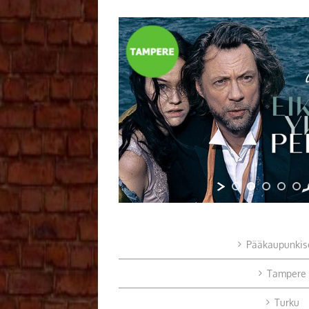
Pääkaupunkis
Tampere
Turku