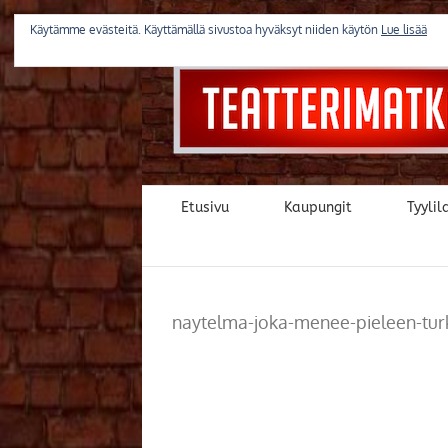
Skip
to
Käytämme evästeitä. Käyttämällä sivustoa hyväksyt niiden käytön
Lue lisää
content
Etusivu
Kaupungit
Tyylila
naytelma-joka-menee-pieleen-turk