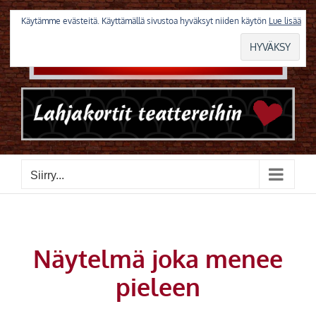
Skip
to
Käytämme evästeitä. Käyttämällä sivustoa hyväksyt niiden käytön
Lue lisää
content
Siirry...
Näytelmä joka menee
pieleen