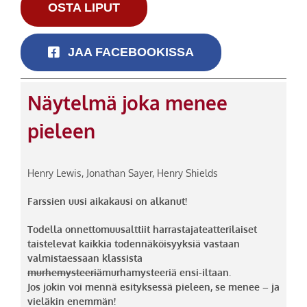
OSTA LIPUT
JAA FACEBOOKISSA
Näytelmä joka menee
pieleen
Henry Lewis, Jonathan Sayer, Henry Shields
Farssien uusi aikakausi on alkanut!
Todella onnettomuusalttiit harrastajateatterilaiset
taistelevat kaikkia todennäköisyyksiä vastaan
valmistaessaan klassista
murhemysteeriä
murhamysteeriä ensi-iltaan.
Jos jokin voi mennä esityksessä pieleen, se menee – ja
vieläkin enemmän!