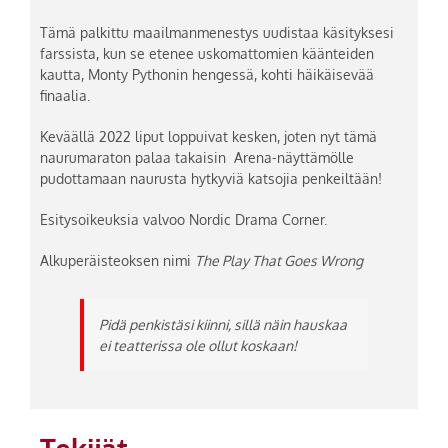
Tämä palkittu maailmanmenestys uudistaa käsityksesi
farssista, kun se etenee uskomattomien käänteiden
kautta, Monty Pythonin hengessä, kohti häikäisevää
finaalia.
Keväällä 2022 liput loppuivat kesken, joten nyt tämä
naurumaraton palaa takaisin Arena-näyttämölle
pudottamaan naurusta hytkyviä katsojia penkeiltään!
Esitysoikeuksia valvoo Nordic Drama Corner.
Alkuperäisteoksen nimi
The Play That Goes Wrong
Pidä penkistäsi kiinni, sillä näin hauskaa
ei teatterissa ole ollut koskaan!