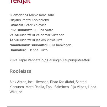
Tekijät
Suomennos
Mikko Koivusalo
Ohjaus
Pentti Kotkaniemi
Lavastus
Peter Ahlqvist
Pukusuunnittelu
Elina Vättö
Valosuunnittelu
Valdemar Virtanen
Äänisuunnittelu
Jaakko Virmavirta
Naamioinnin suunnittelu
Pia Kähkönen
Dramaturgi
Henna Piirto
Kuva
Tapio Vanhatalo / Helsingin Kaupunginteatteri
Rooleissa
Alex Anton, Joel Hirvonen, Risto Kaskilahti, Santeri
Kinnunen, Matti Rasila, Eppu Salminen, Eija Vilpas, Linda
Wiklund