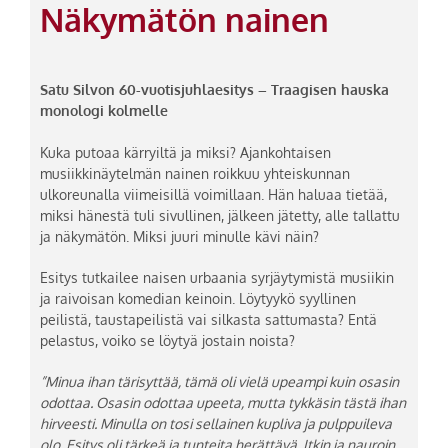
Näkymätön nainen
Satu Silvon 60-vuotisjuhlaesitys – Traagisen hauska
monologi kolmelle
Kuka putoaa kärryiltä ja miksi? Ajankohtaisen
musiikkinäytelmän nainen roikkuu yhteiskunnan
ulkoreunalla viimeisillä voimillaan. Hän haluaa tietää,
miksi hänestä tuli sivullinen, jälkeen jätetty, alle tallattu
ja näkymätön. Miksi juuri minulle kävi näin?
Esitys tutkailee naisen urbaania syrjäytymistä musiikin
ja raivoisan komedian keinoin. Löytyykö syyllinen
peilistä, taustapeilistä vai silkasta sattumasta? Entä
pelastus, voiko se löytyä jostain noista?
”Minua ihan tärisyttää, tämä oli vielä upeampi kuin osasin
odottaa. Osasin odottaa upeeta, mutta tykkäsin tästä ihan
hirveesti. Minulla on tosi sellainen kupliva ja pulppuileva
olo. Esitys oli tärkeä ja tunteita herättävä. Itkin ja nauroin