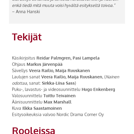
enkä tiedä mitä muuta voisi hyvältä esitykseltä toivoa.”
– Anna Hanski
Tekijät
Käsikirjoitus
Reidar Palmgren, Pasi Lampela
Ohjaus
Markus Järvenpää
Sävellys
Veera Railio, Maija Ruuskanen
Laulujen sanat
Veera Railio, Maija Ruuskanen
, (
Nainen
odottaa
, sanat:
Sirkka-Liisa Sass
)
Puku-, lavastus- ja videosuunnittelu
Hugo Enkenberg
Valosuunnittelu
Tuittu Teivainen
Äänisuunnittelu
Max Marshall
Kuva
Ilkka Saastamoinen
Esitysoikeuksia valvoo Nordic Drama Corner Oy
Rooleissa