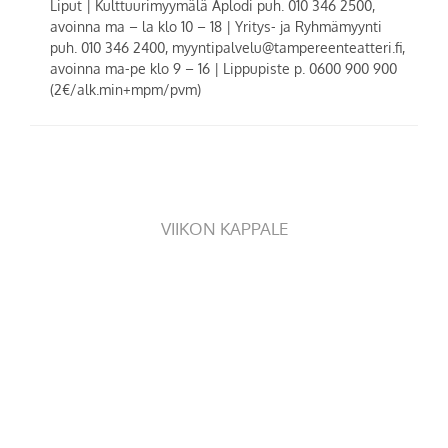
Liput |
Kulttuurimyymälä Aplodi puh. 010 346 2500,
avoinna ma – la klo 10 – 18 | Yritys- ja Ryhmämyynti
puh. 010 346 2400, myyntipalvelu@tampereenteatteri.fi,
avoinna ma-pe klo 9 – 16
|
Lippupiste p. 0600 900 900
(2€/alk.min+mpm/pvm)
VIIKON KAPPALE