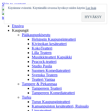
Skip to content
Käytämme evästeitä. Käyttämällä sivustoa hyväksyt niiden käytön
Lue lisää
Etusivu
Kaupungit
Pääkaupunkiseutu
Helsingin Kaupunginteatteri
Kivinokan kesäteatteri
KokoTeatteri
Lilla Teatern
Musiikkiteatteri Kapsäkki
Peacock-teatteri
Studio Pasila
Suomen Komediateatteri
Svenska Teatern
Teatteri Vantaa
Tampere & Pirkanmaa
Tampereen Teatteri
Tampereen Komediateatteri
Turku
Turun Kaupunginteatteri
Kansanpuiston kesäteatteri, Ruissalo
Linnateatteri