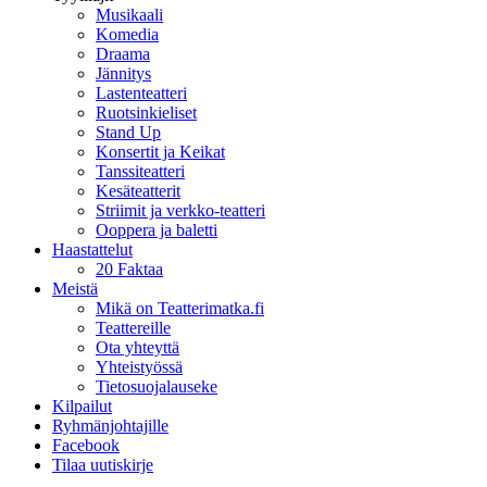
Musikaali
Komedia
Draama
Jännitys
Lastenteatteri
Ruotsinkieliset
Stand Up
Konsertit ja Keikat
Tanssiteatteri
Kesäteatterit
Striimit ja verkko-teatteri
Ooppera ja baletti
Haastattelut
20 Faktaa
Meistä
Mikä on Teatterimatka.fi
Teattereille
Ota yhteyttä
Yhteistyössä
Tietosuojalauseke
Kilpailut
Ryhmänjohtajille
Facebook
Tilaa uutiskirje