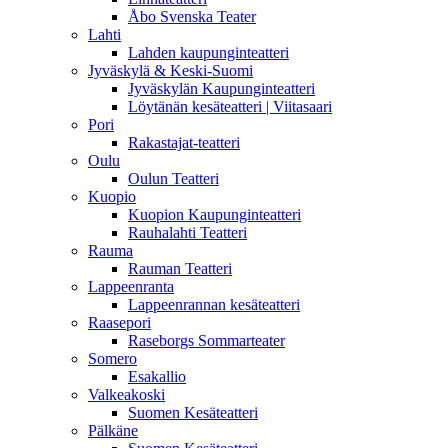
Åbo Svenska Teater
Lahti
Lahden kaupunginteatteri
Jyväskylä & Keski-Suomi
Jyväskylän Kaupunginteatteri
Löytänän kesäteatteri | Viitasaari
Pori
Rakastajat-teatteri
Oulu
Oulun Teatteri
Kuopio
Kuopion Kaupunginteatteri
Rauhalahti Teatteri
Rauma
Rauman Teatteri
Lappeenranta
Lappeenrannan kesäteatteri
Raasepori
Raseborgs Sommarteater
Somero
Esakallio
Valkeakoski
Suomen Kesäteatteri
Pälkäne