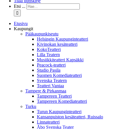
Tilaa uutiskirje
Etsi ...
Etusivu
Kaupungit
Pääkaupunkiseutu
Helsingin Kaupunginteatteri
Kivinokan kesäteatteri
KokoTeatteri
Lilla Teatern
Musiikkiteatteri Kapsäkki
Peacock-teatteri
Studio Pasila
Suomen Komediateatteri
Svenska Teatern
Teatteri Vantaa
Tampere & Pirkanmaa
Tampereen Teatteri
Tampereen Komediateatteri
Turku
Turun Kaupunginteatteri
Kansanpuiston kesäteatteri, Ruissalo
Linnateatteri
Åbo Svenska Teater