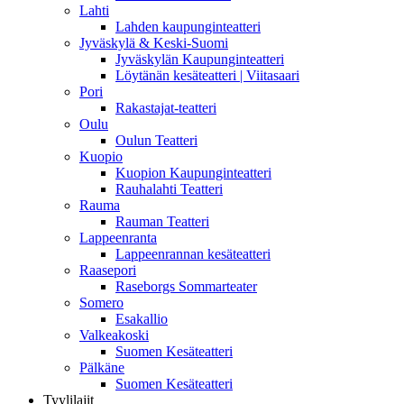
Lahti
Lahden kaupunginteatteri
Jyväskylä & Keski-Suomi
Jyväskylän Kaupunginteatteri
Löytänän kesäteatteri | Viitasaari
Pori
Rakastajat-teatteri
Oulu
Oulun Teatteri
Kuopio
Kuopion Kaupunginteatteri
Rauhalahti Teatteri
Rauma
Rauman Teatteri
Lappeenranta
Lappeenrannan kesäteatteri
Raasepori
Raseborgs Sommarteater
Somero
Esakallio
Valkeakoski
Suomen Kesäteatteri
Pälkäne
Suomen Kesäteatteri
Tyylilajit