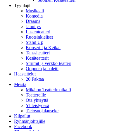
Suomen Kesäteatteri
Tyylilajit
Musikaali
Komedia
Draama
Jännitys
Lastenteatteri
Ruotsinkieliset
Stand Up
Konsertit ja Keikat
Tanssiteatteri
Kesäteatterit
Striimit ja verkko-teatteri
Ooppera ja baletti
Haastattelut
20 Faktaa
Meistä
Mikä on Teatterimatka.fi
Teattereille
Ota yhteyttä
Yhteistyössä
Tietosuojalauseke
Kilpailut
Ryhmänjohtajille
Facebook