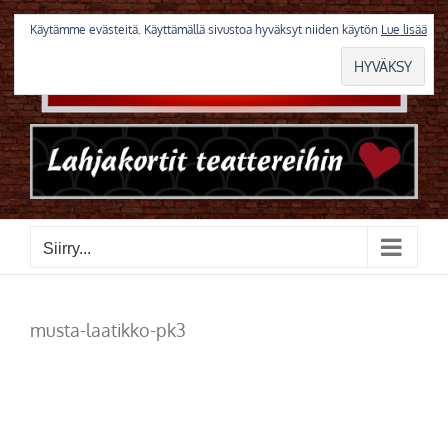
Skip
to
Käytämme evästeitä. Käyttämällä sivustoa hyväksyt niiden käytön
Lue lisää
content
Siirry...
musta-laatikko-pk3