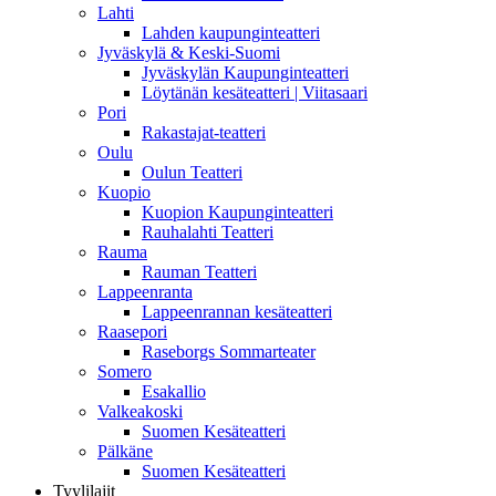
Lahti
Lahden kaupunginteatteri
Jyväskylä & Keski-Suomi
Jyväskylän Kaupunginteatteri
Löytänän kesäteatteri | Viitasaari
Pori
Rakastajat-teatteri
Oulu
Oulun Teatteri
Kuopio
Kuopion Kaupunginteatteri
Rauhalahti Teatteri
Rauma
Rauman Teatteri
Lappeenranta
Lappeenrannan kesäteatteri
Raasepori
Raseborgs Sommarteater
Somero
Esakallio
Valkeakoski
Suomen Kesäteatteri
Pälkäne
Suomen Kesäteatteri
Tyylilajit