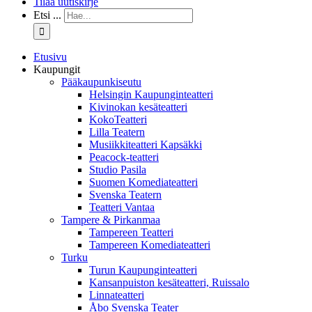
Tilaa uutiskirje
Etsi ...
Etusivu
Kaupungit
Pääkaupunkiseutu
Helsingin Kaupunginteatteri
Kivinokan kesäteatteri
KokoTeatteri
Lilla Teatern
Musiikkiteatteri Kapsäkki
Peacock-teatteri
Studio Pasila
Suomen Komediateatteri
Svenska Teatern
Teatteri Vantaa
Tampere & Pirkanmaa
Tampereen Teatteri
Tampereen Komediateatteri
Turku
Turun Kaupunginteatteri
Kansanpuiston kesäteatteri, Ruissalo
Linnateatteri
Åbo Svenska Teater