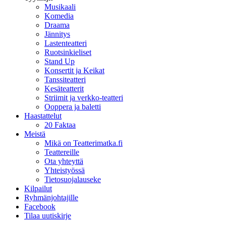
Musikaali
Komedia
Draama
Jännitys
Lastenteatteri
Ruotsinkieliset
Stand Up
Konsertit ja Keikat
Tanssiteatteri
Kesäteatterit
Striimit ja verkko-teatteri
Ooppera ja baletti
Haastattelut
20 Faktaa
Meistä
Mikä on Teatterimatka.fi
Teattereille
Ota yhteyttä
Yhteistyössä
Tietosuojalauseke
Kilpailut
Ryhmänjohtajille
Facebook
Tilaa uutiskirje