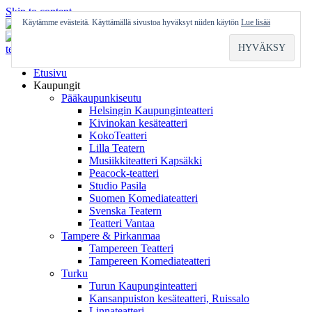
Skip to content
Käytämme evästeitä. Käyttämällä sivustoa hyväksyt niiden käytön
Lue lisää
Etusivu
Kaupungit
Pääkaupunkiseutu
Helsingin Kaupunginteatteri
Kivinokan kesäteatteri
KokoTeatteri
Lilla Teatern
Musiikkiteatteri Kapsäkki
Peacock-teatteri
Studio Pasila
Suomen Komediateatteri
Svenska Teatern
Teatteri Vantaa
Tampere & Pirkanmaa
Tampereen Teatteri
Tampereen Komediateatteri
Turku
Turun Kaupunginteatteri
Kansanpuiston kesäteatteri, Ruissalo
Linnateatteri