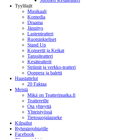
Suomen Kesäteatteri
Tyylilajit
Musikaali
Komedia
Draama
Jännitys
Lastenteatteri
Ruotsinkieliset
Stand Up
Konsertit ja Keikat
Tanssiteatteri
Kesäteatterit
Striimit ja verkko-teatteri
Ooppera ja baletti
Haastattelut
20 Faktaa
Meistä
Mikä on Teatterimatka.fi
Teattereille
Ota yhteyttä
Yhteistyössä
Tietosuojalauseke
Kilpailut
Ryhmänjohtajille
Facebook