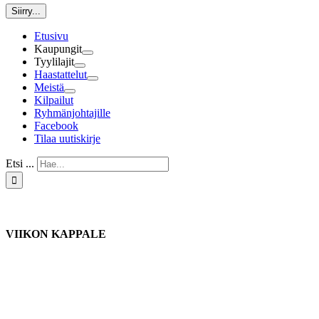
Siirry...
Etusivu
Kaupungit
Tyylilajit
Haastattelut
Meistä
Kilpailut
Ryhmänjohtajille
Facebook
Tilaa uutiskirje
Etsi ...
VIIKON KAPPALE