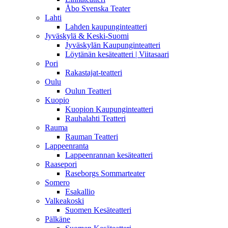
Åbo Svenska Teater
Lahti
Lahden kaupunginteatteri
Jyväskylä & Keski-Suomi
Jyväskylän Kaupunginteatteri
Löytänän kesäteatteri | Viitasaari
Pori
Rakastajat-teatteri
Oulu
Oulun Teatteri
Kuopio
Kuopion Kaupunginteatteri
Rauhalahti Teatteri
Rauma
Rauman Teatteri
Lappeenranta
Lappeenrannan kesäteatteri
Raasepori
Raseborgs Sommarteater
Somero
Esakallio
Valkeakoski
Suomen Kesäteatteri
Pälkäne