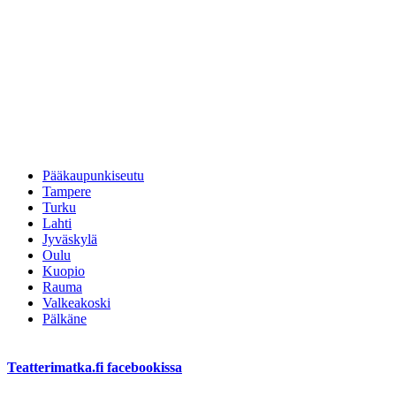
Pääkaupunkiseutu
Tampere
Turku
Lahti
Jyväskylä
Oulu
Kuopio
Rauma
Valkeakoski
Pälkäne
Teatterimatka.fi facebookissa