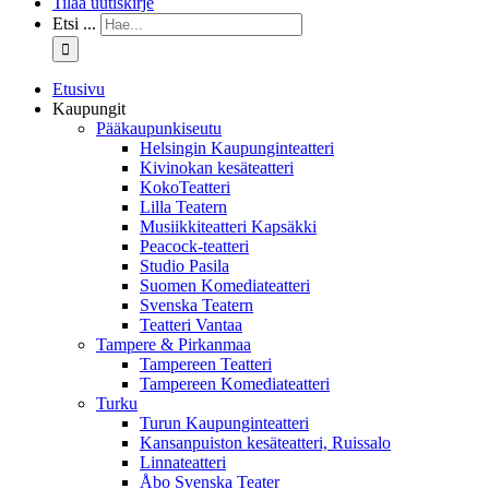
Tilaa uutiskirje
Etsi ...
Etusivu
Kaupungit
Pääkaupunkiseutu
Helsingin Kaupunginteatteri
Kivinokan kesäteatteri
KokoTeatteri
Lilla Teatern
Musiikkiteatteri Kapsäkki
Peacock-teatteri
Studio Pasila
Suomen Komediateatteri
Svenska Teatern
Teatteri Vantaa
Tampere & Pirkanmaa
Tampereen Teatteri
Tampereen Komediateatteri
Turku
Turun Kaupunginteatteri
Kansanpuiston kesäteatteri, Ruissalo
Linnateatteri
Åbo Svenska Teater