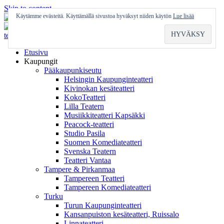
Skip to content
Käytämme evästeitä. Käyttämällä sivustoa hyväksyt niiden käytön
Lue lisää
Etusivu
Kaupungit
Pääkaupunkiseutu
Helsingin Kaupunginteatteri
Kivinokan kesäteatteri
KokoTeatteri
Lilla Teatern
Musiikkiteatteri Kapsäkki
Peacock-teatteri
Studio Pasila
Suomen Komediateatteri
Svenska Teatern
Teatteri Vantaa
Tampere & Pirkanmaa
Tampereen Teatteri
Tampereen Komediateatteri
Turku
Turun Kaupunginteatteri
Kansanpuiston kesäteatteri, Ruissalo
Linnateatteri