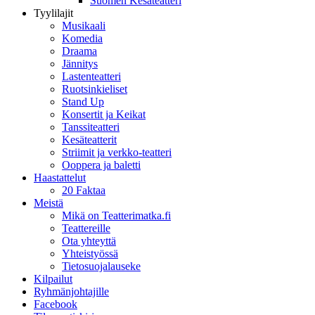
Suomen Kesäteatteri
Tyylilajit
Musikaali
Komedia
Draama
Jännitys
Lastenteatteri
Ruotsinkieliset
Stand Up
Konsertit ja Keikat
Tanssiteatteri
Kesäteatterit
Striimit ja verkko-teatteri
Ooppera ja baletti
Haastattelut
20 Faktaa
Meistä
Mikä on Teatterimatka.fi
Teattereille
Ota yhteyttä
Yhteistyössä
Tietosuojalauseke
Kilpailut
Ryhmänjohtajille
Facebook