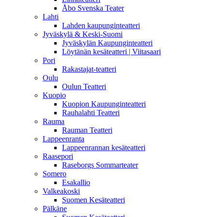
Åbo Svenska Teater
Lahti
Lahden kaupunginteatteri
Jyväskylä & Keski-Suomi
Jyväskylän Kaupunginteatteri
Löytänän kesäteatteri | Viitasaari
Pori
Rakastajat-teatteri
Oulu
Oulun Teatteri
Kuopio
Kuopion Kaupunginteatteri
Rauhalahti Teatteri
Rauma
Rauman Teatteri
Lappeenranta
Lappeenrannan kesäteatteri
Raasepori
Raseborgs Sommarteater
Somero
Esakallio
Valkeakoski
Suomen Kesäteatteri
Pälkäne