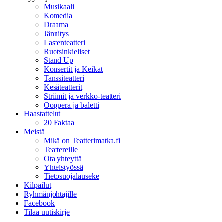
Musikaali
Komedia
Draama
Jännitys
Lastenteatteri
Ruotsinkieliset
Stand Up
Konsertit ja Keikat
Tanssiteatteri
Kesäteatterit
Striimit ja verkko-teatteri
Ooppera ja baletti
Haastattelut
20 Faktaa
Meistä
Mikä on Teatterimatka.fi
Teattereille
Ota yhteyttä
Yhteistyössä
Tietosuojalauseke
Kilpailut
Ryhmänjohtajille
Facebook
Tilaa uutiskirje