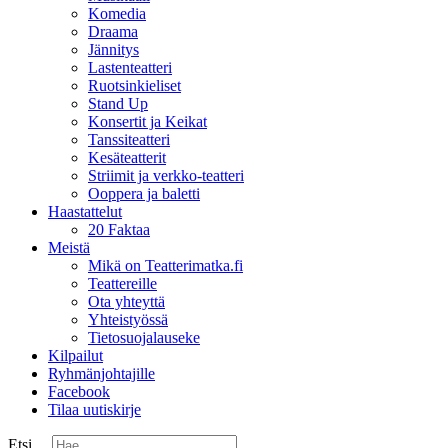
Komedia
Draama
Jännitys
Lastenteatteri
Ruotsinkieliset
Stand Up
Konsertit ja Keikat
Tanssiteatteri
Kesäteatterit
Striimit ja verkko-teatteri
Ooppera ja baletti
Haastattelut
20 Faktaa
Meistä
Mikä on Teatterimatka.fi
Teattereille
Ota yhteyttä
Yhteistyössä
Tietosuojalauseke
Kilpailut
Ryhmänjohtajille
Facebook
Tilaa uutiskirje
Etsi ...