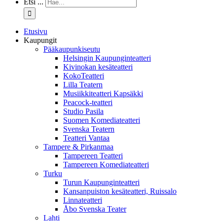
Etsi ...
Etusivu
Kaupungit
Pääkaupunkiseutu
Helsingin Kaupunginteatteri
Kivinokan kesäteatteri
KokoTeatteri
Lilla Teatern
Musiikkiteatteri Kapsäkki
Peacock-teatteri
Studio Pasila
Suomen Komediateatteri
Svenska Teatern
Teatteri Vantaa
Tampere & Pirkanmaa
Tampereen Teatteri
Tampereen Komediateatteri
Turku
Turun Kaupunginteatteri
Kansanpuiston kesäteatteri, Ruissalo
Linnateatteri
Åbo Svenska Teater
Lahti