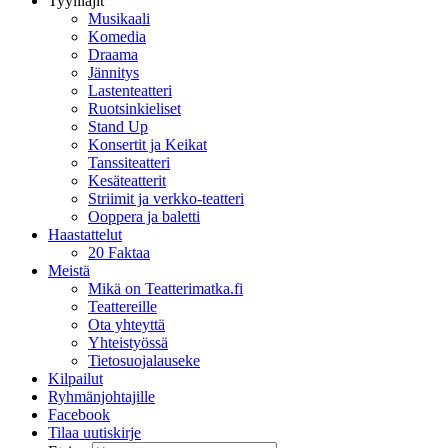
Tyylilajit
Musikaali
Komedia
Draama
Jännitys
Lastenteatteri
Ruotsinkieliset
Stand Up
Konsertit ja Keikat
Tanssiteatteri
Kesäteatterit
Striimit ja verkko-teatteri
Ooppera ja baletti
Haastattelut
20 Faktaa
Meistä
Mikä on Teatterimatka.fi
Teattereille
Ota yhteyttä
Yhteistyössä
Tietosuojalauseke
Kilpailut
Ryhmänjohtajille
Facebook
Tilaa uutiskirje