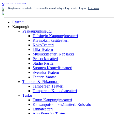
Skip to content
Käytämme evästeitä. Käyttämällä sivustoa hyväksyt niiden käytön
Lue lisää
Etusivu
Kaupungit
Pääkaupunkiseutu
Helsingin Kaupunginteatteri
Kivinokan kesäteatteri
KokoTeatteri
Lilla Teatern
Musiikkiteatteri Kapsäkki
Peacock-teatteri
Studio Pasila
Suomen Komediateatteri
Svenska Teatern
Teatteri Vantaa
Tampere & Pirkanmaa
Tampereen Teatteri
Tampereen Komediateatteri
Turku
Turun Kaupunginteatteri
Kansanpuiston kesäteatteri, Ruissalo
Linnateatteri
Åbo Svenska Teater