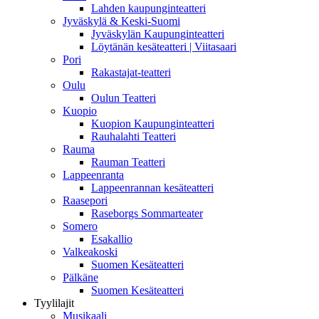
Lahden kaupunginteatteri
Jyväskylä & Keski-Suomi
Jyväskylän Kaupunginteatteri
Löytänän kesäteatteri | Viitasaari
Pori
Rakastajat-teatteri
Oulu
Oulun Teatteri
Kuopio
Kuopion Kaupunginteatteri
Rauhalahti Teatteri
Rauma
Rauman Teatteri
Lappeenranta
Lappeenrannan kesäteatteri
Raasepori
Raseborgs Sommarteater
Somero
Esakallio
Valkeakoski
Suomen Kesäteatteri
Pälkäne
Suomen Kesäteatteri
Tyylilajit
Musikaali