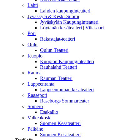
Lahti
Lahden kaupunginteatteri
Jyväskylä & Keski-Suomi
Jyväskylän Kaupunginteatteri
Löytänän kesäteatteri | Viitasaari
Pori
Rakastajat-teatteri
Oulu
Oulun Teatteri
Kuopio
Kuopion Kaupunginteatteri
Rauhalahti Teatteri
Rauma
Rauman Teatteri
Lappeenranta
Lappeenrannan kesäteatteri
Raasepori
Raseborgs Sommarteater
Somero
Esakallio
Valkeakoski
Suomen Kesäteatteri
Pälkäne
Suomen Kesäteatteri