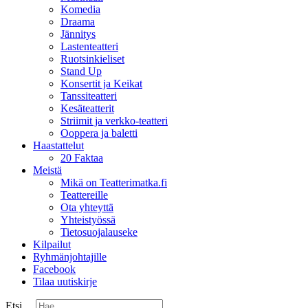
Komedia
Draama
Jännitys
Lastenteatteri
Ruotsinkieliset
Stand Up
Konsertit ja Keikat
Tanssiteatteri
Kesäteatterit
Striimit ja verkko-teatteri
Ooppera ja baletti
Haastattelut
20 Faktaa
Meistä
Mikä on Teatterimatka.fi
Teattereille
Ota yhteyttä
Yhteistyössä
Tietosuojalauseke
Kilpailut
Ryhmänjohtajille
Facebook
Tilaa uutiskirje
Etsi ...