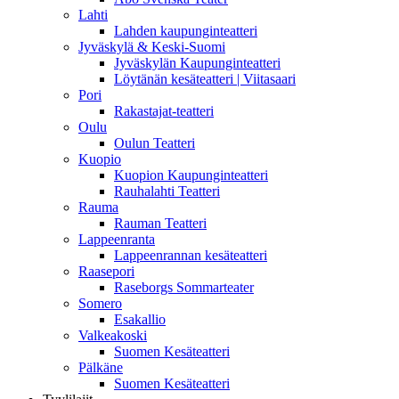
Lahti
Lahden kaupunginteatteri
Jyväskylä & Keski-Suomi
Jyväskylän Kaupunginteatteri
Löytänän kesäteatteri | Viitasaari
Pori
Rakastajat-teatteri
Oulu
Oulun Teatteri
Kuopio
Kuopion Kaupunginteatteri
Rauhalahti Teatteri
Rauma
Rauman Teatteri
Lappeenranta
Lappeenrannan kesäteatteri
Raasepori
Raseborgs Sommarteater
Somero
Esakallio
Valkeakoski
Suomen Kesäteatteri
Pälkäne
Suomen Kesäteatteri