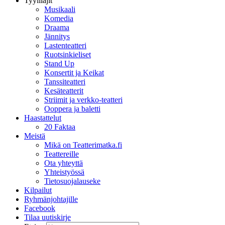
Tyylilajit
Musikaali
Komedia
Draama
Jännitys
Lastenteatteri
Ruotsinkieliset
Stand Up
Konsertit ja Keikat
Tanssiteatteri
Kesäteatterit
Striimit ja verkko-teatteri
Ooppera ja baletti
Haastattelut
20 Faktaa
Meistä
Mikä on Teatterimatka.fi
Teattereille
Ota yhteyttä
Yhteistyössä
Tietosuojalauseke
Kilpailut
Ryhmänjohtajille
Facebook
Tilaa uutiskirje