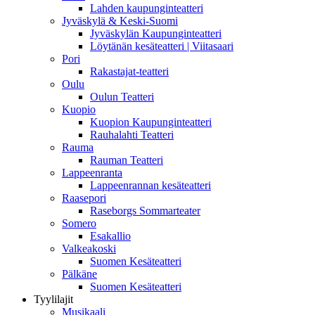
Lahden kaupunginteatteri
Jyväskylä & Keski-Suomi
Jyväskylän Kaupunginteatteri
Löytänän kesäteatteri | Viitasaari
Pori
Rakastajat-teatteri
Oulu
Oulun Teatteri
Kuopio
Kuopion Kaupunginteatteri
Rauhalahti Teatteri
Rauma
Rauman Teatteri
Lappeenranta
Lappeenrannan kesäteatteri
Raasepori
Raseborgs Sommarteater
Somero
Esakallio
Valkeakoski
Suomen Kesäteatteri
Pälkäne
Suomen Kesäteatteri
Tyylilajit
Musikaali