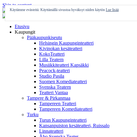
Skip to content
Käytämme evästeitä. Käyttämällä sivustoa hyväksyt niiden käytön
Lue lisää
Etusivu
Kaupungit
Pääkaupunkiseutu
Helsingin Kaupunginteatteri
Kivinokan kesäteatteri
KokoTeatteri
Lilla Teatern
Musiikkiteatteri Kapsäkki
Peacock-teatteri
Studio Pasila
Suomen Komediateatteri
Svenska Teatern
Teatteri Vantaa
Tampere & Pirkanmaa
Tampereen Teatteri
Tampereen Komediateatteri
Turku
Turun Kaupunginteatteri
Kansanpuiston kesäteatteri, Ruissalo
Linnateatteri
Åbo Svenska Teater