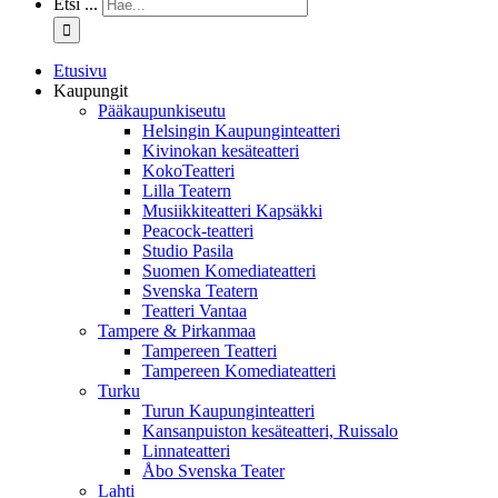
Etsi ...
Etusivu
Kaupungit
Pääkaupunkiseutu
Helsingin Kaupunginteatteri
Kivinokan kesäteatteri
KokoTeatteri
Lilla Teatern
Musiikkiteatteri Kapsäkki
Peacock-teatteri
Studio Pasila
Suomen Komediateatteri
Svenska Teatern
Teatteri Vantaa
Tampere & Pirkanmaa
Tampereen Teatteri
Tampereen Komediateatteri
Turku
Turun Kaupunginteatteri
Kansanpuiston kesäteatteri, Ruissalo
Linnateatteri
Åbo Svenska Teater
Lahti