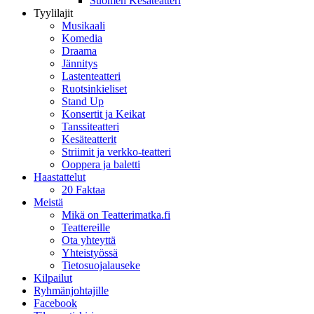
Suomen Kesäteatteri
Tyylilajit
Musikaali
Komedia
Draama
Jännitys
Lastenteatteri
Ruotsinkieliset
Stand Up
Konsertit ja Keikat
Tanssiteatteri
Kesäteatterit
Striimit ja verkko-teatteri
Ooppera ja baletti
Haastattelut
20 Faktaa
Meistä
Mikä on Teatterimatka.fi
Teattereille
Ota yhteyttä
Yhteistyössä
Tietosuojalauseke
Kilpailut
Ryhmänjohtajille
Facebook