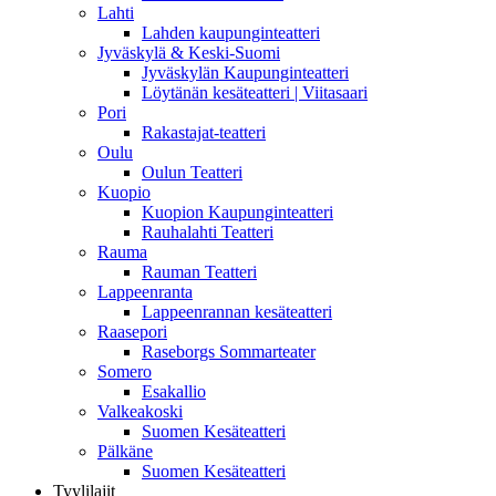
Lahti
Lahden kaupunginteatteri
Jyväskylä & Keski-Suomi
Jyväskylän Kaupunginteatteri
Löytänän kesäteatteri | Viitasaari
Pori
Rakastajat-teatteri
Oulu
Oulun Teatteri
Kuopio
Kuopion Kaupunginteatteri
Rauhalahti Teatteri
Rauma
Rauman Teatteri
Lappeenranta
Lappeenrannan kesäteatteri
Raasepori
Raseborgs Sommarteater
Somero
Esakallio
Valkeakoski
Suomen Kesäteatteri
Pälkäne
Suomen Kesäteatteri
Tyylilajit