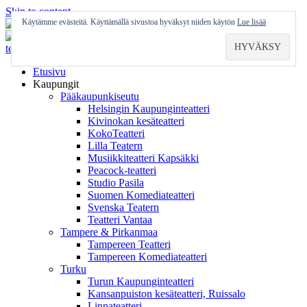
Skip to content
Käytämme evästeitä. Käyttämällä sivustoa hyväksyt niiden käytön
Lue lisää
Etusivu
Kaupungit
Pääkaupunkiseutu
Helsingin Kaupunginteatteri
Kivinokan kesäteatteri
KokoTeatteri
Lilla Teatern
Musiikkiteatteri Kapsäkki
Peacock-teatteri
Studio Pasila
Suomen Komediateatteri
Svenska Teatern
Teatteri Vantaa
Tampere & Pirkanmaa
Tampereen Teatteri
Tampereen Komediateatteri
Turku
Turun Kaupunginteatteri
Kansanpuiston kesäteatteri, Ruissalo
Linnateatteri