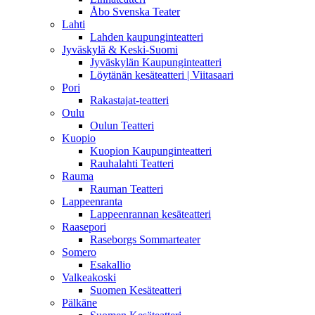
Åbo Svenska Teater
Lahti
Lahden kaupunginteatteri
Jyväskylä & Keski-Suomi
Jyväskylän Kaupunginteatteri
Löytänän kesäteatteri | Viitasaari
Pori
Rakastajat-teatteri
Oulu
Oulun Teatteri
Kuopio
Kuopion Kaupunginteatteri
Rauhalahti Teatteri
Rauma
Rauman Teatteri
Lappeenranta
Lappeenrannan kesäteatteri
Raasepori
Raseborgs Sommarteater
Somero
Esakallio
Valkeakoski
Suomen Kesäteatteri
Pälkäne