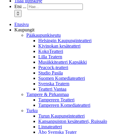
Tilaa uutiskirje
Etsi ...
Etusivu
Kaupungit
Pääkaupunkiseutu
Helsingin Kaupunginteatteri
Kivinokan kesäteatteri
KokoTeatteri
Lilla Teatern
Musiikkiteatteri Kapsäkki
Peacock-teatteri
Studio Pasila
Suomen Komediateatteri
Svenska Teatern
Teatteri Vantaa
Tampere & Pirkanmaa
Tampereen Teatteri
Tampereen Komediateatteri
Turku
Turun Kaupunginteatteri
Kansanpuiston kesäteatteri, Ruissalo
Linnateatteri
Åbo Svenska Teater