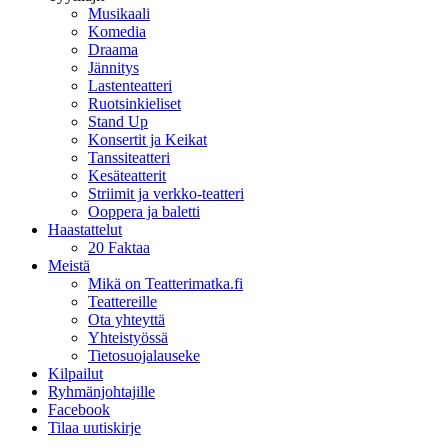
Musikaali
Komedia
Draama
Jännitys
Lastenteatteri
Ruotsinkieliset
Stand Up
Konsertit ja Keikat
Tanssiteatteri
Kesäteatterit
Striimit ja verkko-teatteri
Ooppera ja baletti
Haastattelut
20 Faktaa
Meistä
Mikä on Teatterimatka.fi
Teattereille
Ota yhteyttä
Yhteistyössä
Tietosuojalauseke
Kilpailut
Ryhmänjohtajille
Facebook
Tilaa uutiskirje