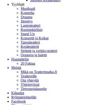
Suomen Kesäteatteri
Tyylilajit
Musikaali
Komedia
Draama
Jännitys
Lastenteatteri
Ruotsinkieliset
Stand Up
Konsertit ja Keikat
Tanssiteatteri
Kesäteatterit
Striimit ja verkko-teatteri
Ooppera ja baletti
Haastattelut
20 Faktaa
Meistä
Mikä on Teatterimatka.fi
Teattereille
Ota yhteyttä
Yhteistyössä
Tietosuojalauseke
Kilpailut
Ryhmänjohtajille
Facebook