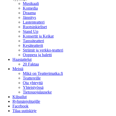
Musikaali
Komedia
Draama
Jännitys
Lastenteatteri
Ruotsinkieliset
Stand Up
Konsertit ja Keikat
Tanssiteatteri
Kesäteatterit
Striimit ja verkko-teatteri
Ooppera ja baletti
Haastattelut
20 Faktaa
Meistä
Mikä on Teatterimatka.fi
Teattereille
Ota yhteyttä
Yhteistyössä
Tietosuojalauseke
Kilpailut
Ryhmänjohtajille
Facebook
Tilaa uutiskirje