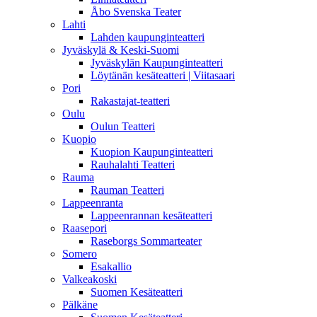
Åbo Svenska Teater
Lahti
Lahden kaupunginteatteri
Jyväskylä & Keski-Suomi
Jyväskylän Kaupunginteatteri
Löytänän kesäteatteri | Viitasaari
Pori
Rakastajat-teatteri
Oulu
Oulun Teatteri
Kuopio
Kuopion Kaupunginteatteri
Rauhalahti Teatteri
Rauma
Rauman Teatteri
Lappeenranta
Lappeenrannan kesäteatteri
Raasepori
Raseborgs Sommarteater
Somero
Esakallio
Valkeakoski
Suomen Kesäteatteri
Pälkäne