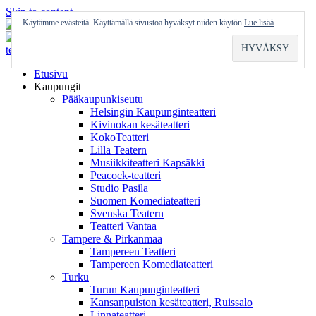
Skip to content
Käytämme evästeitä. Käyttämällä sivustoa hyväksyt niiden käytön
Lue lisää
Etusivu
Kaupungit
Pääkaupunkiseutu
Helsingin Kaupunginteatteri
Kivinokan kesäteatteri
KokoTeatteri
Lilla Teatern
Musiikkiteatteri Kapsäkki
Peacock-teatteri
Studio Pasila
Suomen Komediateatteri
Svenska Teatern
Teatteri Vantaa
Tampere & Pirkanmaa
Tampereen Teatteri
Tampereen Komediateatteri
Turku
Turun Kaupunginteatteri
Kansanpuiston kesäteatteri, Ruissalo
Linnateatteri