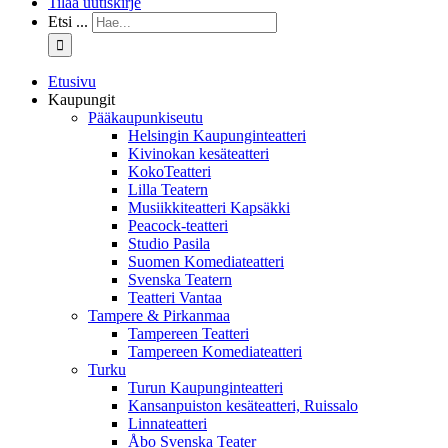
Tilaa uutiskirje
Etsi ...
Etusivu
Kaupungit
Pääkaupunkiseutu
Helsingin Kaupunginteatteri
Kivinokan kesäteatteri
KokoTeatteri
Lilla Teatern
Musiikkiteatteri Kapsäkki
Peacock-teatteri
Studio Pasila
Suomen Komediateatteri
Svenska Teatern
Teatteri Vantaa
Tampere & Pirkanmaa
Tampereen Teatteri
Tampereen Komediateatteri
Turku
Turun Kaupunginteatteri
Kansanpuiston kesäteatteri, Ruissalo
Linnateatteri
Åbo Svenska Teater