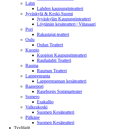
Lahti
Lahden kaupunginteatteri
Jyväskylä & Keski-Suomi
Jyväskylän Kaupunginteatteri
Löytänän kesäteatteri | Viitasaari
Pori
Rakastajat-teatteri
Oulu
Oulun Teatteri
Kuopio
Kuopion Kaupunginteatteri
Rauhalahti Teatteri
Rauma
Rauman Teatteri
Lappeenranta
Lappeenrannan kesäteatteri
Raasepori
Raseborgs Sommarteater
Somero
Esakallio
Valkeakoski
Suomen Kesäteatteri
Pälkäne
Suomen Kesäteatteri
Tyylilajit