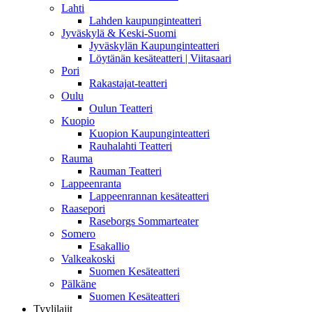
Lahti
Lahden kaupunginteatteri
Jyväskylä & Keski-Suomi
Jyväskylän Kaupunginteatteri
Löytänän kesäteatteri | Viitasaari
Pori
Rakastajat-teatteri
Oulu
Oulun Teatteri
Kuopio
Kuopion Kaupunginteatteri
Rauhalahti Teatteri
Rauma
Rauman Teatteri
Lappeenranta
Lappeenrannan kesäteatteri
Raasepori
Raseborgs Sommarteater
Somero
Esakallio
Valkeakoski
Suomen Kesäteatteri
Pälkäne
Suomen Kesäteatteri
Tyylilajit