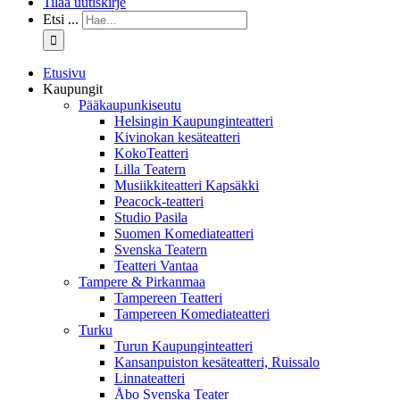
Tilaa uutiskirje
Etsi ...
Etusivu
Kaupungit
Pääkaupunkiseutu
Helsingin Kaupunginteatteri
Kivinokan kesäteatteri
KokoTeatteri
Lilla Teatern
Musiikkiteatteri Kapsäkki
Peacock-teatteri
Studio Pasila
Suomen Komediateatteri
Svenska Teatern
Teatteri Vantaa
Tampere & Pirkanmaa
Tampereen Teatteri
Tampereen Komediateatteri
Turku
Turun Kaupunginteatteri
Kansanpuiston kesäteatteri, Ruissalo
Linnateatteri
Åbo Svenska Teater