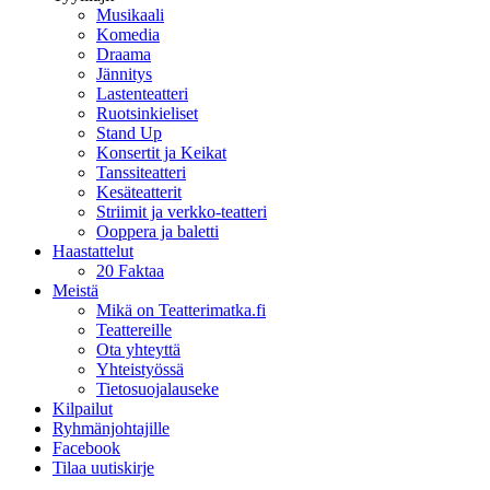
Musikaali
Komedia
Draama
Jännitys
Lastenteatteri
Ruotsinkieliset
Stand Up
Konsertit ja Keikat
Tanssiteatteri
Kesäteatterit
Striimit ja verkko-teatteri
Ooppera ja baletti
Haastattelut
20 Faktaa
Meistä
Mikä on Teatterimatka.fi
Teattereille
Ota yhteyttä
Yhteistyössä
Tietosuojalauseke
Kilpailut
Ryhmänjohtajille
Facebook
Tilaa uutiskirje