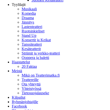
Suomen Kesäteatteri
Tyylilajit
Musikaali
Komedia
Draama
Jännitys
Lastenteatteri
Ruotsinkieliset
Stand Up
Konsertit ja Keikat
Tanssiteatteri
Kesäteatterit
Striimit ja verkko-teatteri
Ooppera ja baletti
Haastattelut
20 Faktaa
Meistä
Mikä on Teatterimatka.fi
Teattereille
Ota yhteyttä
Yhteistyössä
Tietosuojalauseke
Kilpailut
Ryhmänjohtajille
Facebook