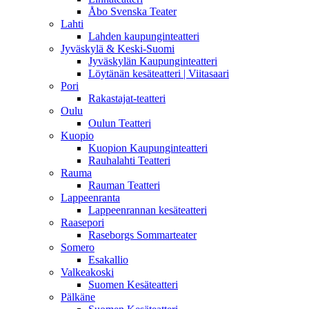
Åbo Svenska Teater
Lahti
Lahden kaupunginteatteri
Jyväskylä & Keski-Suomi
Jyväskylän Kaupunginteatteri
Löytänän kesäteatteri | Viitasaari
Pori
Rakastajat-teatteri
Oulu
Oulun Teatteri
Kuopio
Kuopion Kaupunginteatteri
Rauhalahti Teatteri
Rauma
Rauman Teatteri
Lappeenranta
Lappeenrannan kesäteatteri
Raasepori
Raseborgs Sommarteater
Somero
Esakallio
Valkeakoski
Suomen Kesäteatteri
Pälkäne