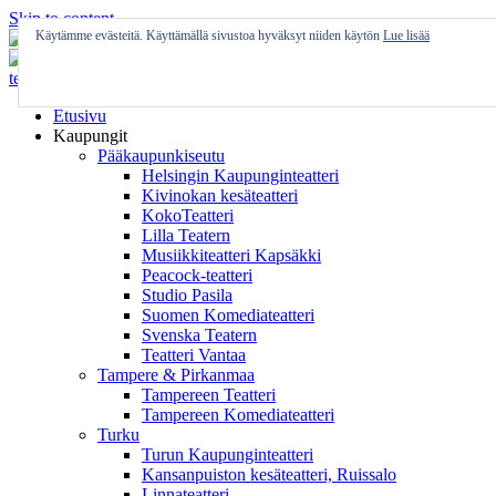
Skip to content
Käytämme evästeitä. Käyttämällä sivustoa hyväksyt niiden käytön
Lue lisää
Etusivu
Kaupungit
Pääkaupunkiseutu
Helsingin Kaupunginteatteri
Kivinokan kesäteatteri
KokoTeatteri
Lilla Teatern
Musiikkiteatteri Kapsäkki
Peacock-teatteri
Studio Pasila
Suomen Komediateatteri
Svenska Teatern
Teatteri Vantaa
Tampere & Pirkanmaa
Tampereen Teatteri
Tampereen Komediateatteri
Turku
Turun Kaupunginteatteri
Kansanpuiston kesäteatteri, Ruissalo
Linnateatteri